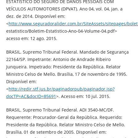
ESTATÍSTICO DO SEGURO DE DANOS PESSOAIS COM
VEÍCULOS AUTOMOTORES (DPVAT). Ano 04, vol. 04, jan. a
dez. de 2014. Disponível em:
<
http://www.seguradoralider.com.br/SiteAssets/sitepages/bolet
estatistico/Boletim-Estatistico-Ano-04-Volume-04.pdf>
acesso em: 12 ago. 2015.
BRASIL. Supremo Tribunal Federal. Mandado de Segurança
22164/SP. Impetrante: Antonio de Andrade Ribeiro
Junqueira. Impetrado: Presidente da República. Relator
Ministro Celso de Mello. Brasília, 17 de novembro de 1995.
Disponível em:
<
http://redir.stf.jus.br/paginadorpub/paginador.jsp?
docTP=AC&docID=85691
>. Acesso em: 10 jul. 2015.
BRASIL. Supremo Tribunal Federal. ADI 3540-MC/DF.
Requerente: Procurador-Geral da República. Requerido:
Presidente da República. Relator Ministro Celso de Mello.
Brasília, 01 de setembro de 2005. Disponível em: