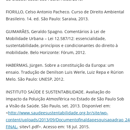
FIORILLO, Celso Antonio Pacheco. Curso de Direito Ambiental
Brasileiro. 14. ed. São Paulo: Saraiva, 2013.
GUIMARÃES, Geraldo Spagno. Comentários à Lei de
Mobilidade Urbana – Lei 12.587/12: essencialidade,
sustentabilidade, princípios e condicionantes do direito à
mobilidade. Belo Horizonte: Fórum, 2012.
HABERMAS, Jürgen. Sobre a constituição da Europa: um
ensaio. Tradução de Denilson Luis Werle, Luiz Repa e Rúrion
Melo. São Paulo: UNESP, 2012.
INSTITUTO SAÚDE E SUSTENTABILIDADE. Avaliação do
Impacto da Poluição Atmosférica no Estado de São Paulo Sob
a Visão da Saúde. São Paulo, set. 2013. Disponível em:
<
http://www.saudeesustentabilidade.org.br/site/wp-
content/uploads/2013/09/Documentofinaldapesquisapadrao_24
FINAL-
sitev1.pdf>. Acesso em: 18 jul. 2015.