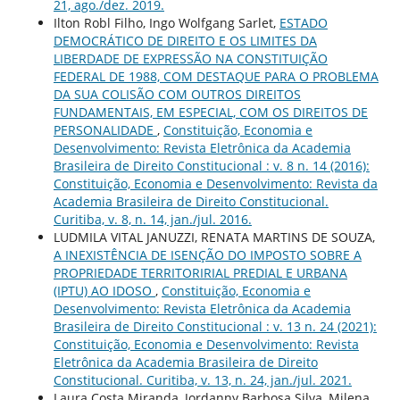
21, ago./dez. 2019.
Ilton Robl Filho, Ingo Wolfgang Sarlet,
ESTADO
DEMOCRÁTICO DE DIREITO E OS LIMITES DA
LIBERDADE DE EXPRESSÃO NA CONSTITUIÇÃO
FEDERAL DE 1988, COM DESTAQUE PARA O PROBLEMA
DA SUA COLISÃO COM OUTROS DIREITOS
FUNDAMENTAIS, EM ESPECIAL, COM OS DIREITOS DE
PERSONALIDADE
,
Constituição, Economia e
Desenvolvimento: Revista Eletrônica da Academia
Brasileira de Direito Constitucional : v. 8 n. 14 (2016):
Constituição, Economia e Desenvolvimento: Revista da
Academia Brasileira de Direito Constitucional.
Curitiba, v. 8, n. 14, jan./jul. 2016.
LUDMILA VITAL JANUZZI, RENATA MARTINS DE SOUZA,
A INEXISTÊNCIA DE ISENÇÃO DO IMPOSTO SOBRE A
PROPRIEDADE TERRITORIRIAL PREDIAL E URBANA
(IPTU) AO IDOSO
,
Constituição, Economia e
Desenvolvimento: Revista Eletrônica da Academia
Brasileira de Direito Constitucional : v. 13 n. 24 (2021):
Constituição, Economia e Desenvolvimento: Revista
Eletrônica da Academia Brasileira de Direito
Constitucional. Curitiba, v. 13, n. 24, jan./jul. 2021.
Laura Costa Miranda, Jordanny Barbosa Silva, Milena