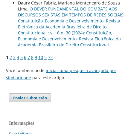
Daury César Fabriz, Mariana Montenegro de Souza
Lima,
O DEVER FUNDAMENTAL DO COMBATE AOS
DISCURSOS SEXISTAS EM TEMPOS DE REDES SOCIAIS
,
Constituição, Economia e Desenvolvimento: Revista
Eletrônica da Academia Brasileira de Direito
Constitucional : v. 16 n. 30 (2024): Constituição,
Economia e Desenvolvimento: Revista Eletrônica da
Academia Brasileira de Direito Constitucional
1
2
3
4
5
6
7
8
9
10
>
>>
Você também pode
iniciar uma pesquisa avançada por
similaridade
para este artigo.
Enviar Submissão
Informações
Para Leitores