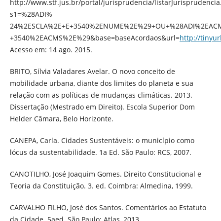
http://www.stf.jus.br/portal/jurisprudencia/listarJurisprudencia
s1=%28ADI%
24%2ESCLA%2E+E+3540%2ENUME%2E%29+OU+%28ADI%2EAC
+3540%2EACMS%2E%29&base=baseAcordaos&url=
http://tinyu
Acesso em: 14 ago. 2015.
BRITO, Sílvia Valadares Avelar. O novo conceito de
mobilidade urbana, diante dos limites do planeta e sua
relação com as políticas de mudanças climáticas. 2013.
Dissertação (Mestrado em Direito). Escola Superior Dom
Helder Câmara, Belo Horizonte.
CANEPA, Carla. Cidades Sustentáveis: o município como
lócus da sustentabilidade. 1a Ed. São Paulo: RCS, 2007.
CANOTILHO, José Joaquim Gomes. Direito Constitucional e
Teoria da Constituição. 3. ed. Coimbra: Almedina, 1999.
CARVALHO FILHO, José dos Santos. Comentários ao Estatuto
da Cidade. 5aed. São Paulo: Atlas, 2013.