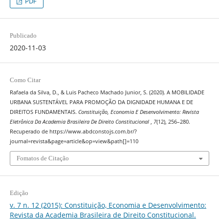
PDF
Publicado
2020-11-03
Como Citar
Rafaela da Silva, D., & Luis Pacheco Machado Junior, S. (2020). A MOBILIDADE
URBANA SUSTENTÁVEL PARA PROMOÇÃO DA DIGNIDADE HUMANA E DE
DIREITOS FUNDAMENTAIS.
Constituição, Economia E Desenvolvimento: Revista
Eletrônica Da Academia Brasileira De Direito Constitucional
,
7
(12), 256–280.
Recuperado de https://www.abdconstojs.com.br/?
journal=revista&page=article&op=view&path[]=110
Fomatos de Citação
Edição
v. 7 n. 12 (2015): Constituição, Economia e Desenvolvimento:
Revista da Academia Brasileira de Direito Constitucional.