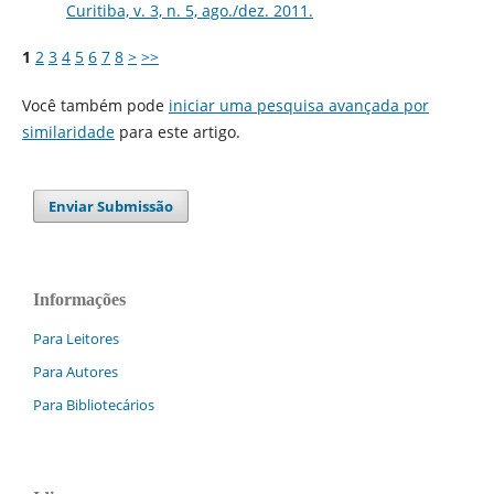
Curitiba, v. 3, n. 5, ago./dez. 2011.
1
2
3
4
5
6
7
8
>
>>
Você também pode
iniciar uma pesquisa avançada por
similaridade
para este artigo.
Enviar Submissão
Informações
Para Leitores
Para Autores
Para Bibliotecários