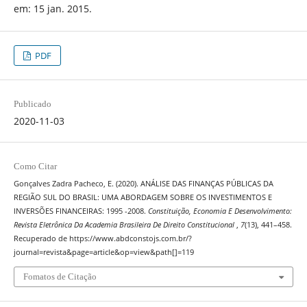
em: 15 jan. 2015.
PDF
Publicado
2020-11-03
Como Citar
Gonçalves Zadra Pacheco, E. (2020). ANÁLISE DAS FINANÇAS PÚBLICAS DA
REGIÃO SUL DO BRASIL: UMA ABORDAGEM SOBRE OS INVESTIMENTOS E
INVERSÕES FINANCEIRAS: 1995 -2008.
Constituição, Economia E Desenvolvimento:
Revista Eletrônica Da Academia Brasileira De Direito Constitucional
,
7
(13), 441–458.
Recuperado de https://www.abdconstojs.com.br/?
journal=revista&page=article&op=view&path[]=119
Fomatos de Citação