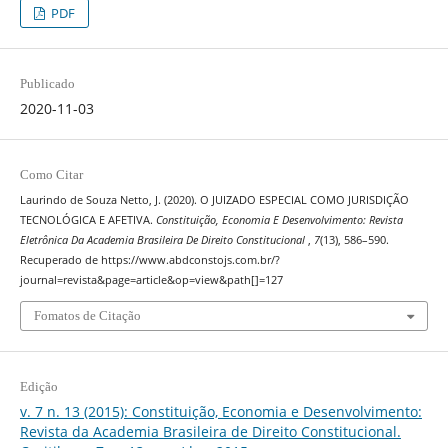
PDF
Publicado
2020-11-03
Como Citar
Laurindo de Souza Netto, J. (2020). O JUIZADO ESPECIAL COMO JURISDIÇÃO
TECNOLÓGICA E AFETIVA.
Constituição, Economia E Desenvolvimento: Revista
Eletrônica Da Academia Brasileira De Direito Constitucional
,
7
(13), 586–590.
Recuperado de https://www.abdconstojs.com.br/?
journal=revista&page=article&op=view&path[]=127
Fomatos de Citação
Edição
v. 7 n. 13 (2015): Constituição, Economia e Desenvolvimento:
Revista da Academia Brasileira de Direito Constitucional.