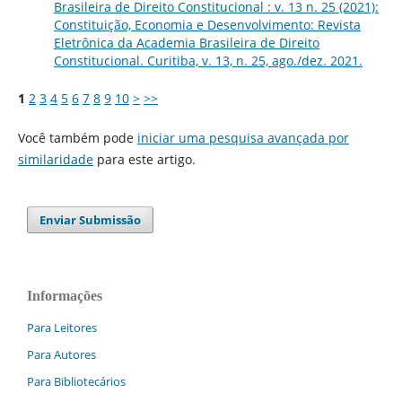
Brasileira de Direito Constitucional : v. 13 n. 25 (2021):
Constituição, Economia e Desenvolvimento: Revista
Eletrônica da Academia Brasileira de Direito
Constitucional. Curitiba, v. 13, n. 25, ago./dez. 2021.
1
2
3
4
5
6
7
8
9
10
>
>>
Você também pode
iniciar uma pesquisa avançada por
similaridade
para este artigo.
Enviar Submissão
Informações
Para Leitores
Para Autores
Para Bibliotecários