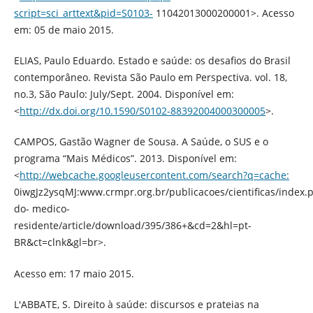
script=sci_arttext&pid=S0103-
11042013000200001>. Acesso
em: 05 de maio 2015.
ELIAS, Paulo Eduardo. Estado e saúde: os desafios do Brasil
contemporâneo. Revista São Paulo em Perspectiva. vol. 18,
no.3, São Paulo: July/Sept. 2004. Disponível em:
<
http://dx.doi.org/10.1590/S0102-88392004000300005
>.
CAMPOS, Gastão Wagner de Sousa. A Saúde, o SUS e o
programa “Mais Médicos”. 2013. Disponível em:
<
http://webcache.googleusercontent.com/search?q=cache:
0iwgJz2ysqMJ:www.crmpr.org.br/publicacoes/cientificas/index.p
do- medico-
residente/article/download/395/386+&cd=2&hl=pt-
BR&ct=clnk&gl=br>.
Acesso em: 17 maio 2015.
L'ABBATE, S. Direito à saúde: discursos e prateias na