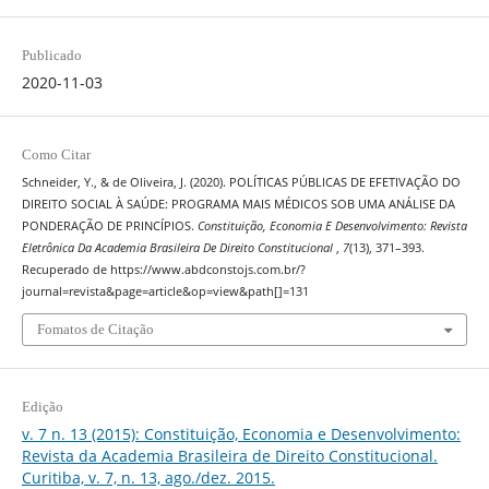
Publicado
2020-11-03
Como Citar
Schneider, Y., & de Oliveira, J. (2020). POLÍTICAS PÚBLICAS DE EFETIVAÇÃO DO
DIREITO SOCIAL À SAÚDE: PROGRAMA MAIS MÉDICOS SOB UMA ANÁLISE DA
PONDERAÇÃO DE PRINCÍPIOS.
Constituição, Economia E Desenvolvimento: Revista
Eletrônica Da Academia Brasileira De Direito Constitucional
,
7
(13), 371–393.
Recuperado de https://www.abdconstojs.com.br/?
journal=revista&page=article&op=view&path[]=131
Fomatos de Citação
Edição
v. 7 n. 13 (2015): Constituição, Economia e Desenvolvimento:
Revista da Academia Brasileira de Direito Constitucional.
Curitiba, v. 7, n. 13, ago./dez. 2015.