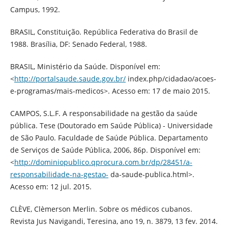
Campus, 1992.
BRASIL, Constituição. República Federativa do Brasil de
1988. Brasília, DF: Senado Federal, 1988.
BRASIL, Ministério da Saúde. Disponível em:
<
http://portalsaude.saude.gov.br/
index.php/cidadao/acoes-
e-programas/mais-medicos>. Acesso em: 17 de maio 2015.
CAMPOS, S.L.F. A responsabilidade na gestão da saúde
pública. Tese (Doutorado em Saúde Pública) - Universidade
de São Paulo. Faculdade de Saúde Pública. Departamento
de Serviços de Saúde Pública, 2006, 86p. Disponível em:
<
http://dominiopublico.qprocura.com.br/dp/28451/a-
responsabilidade-na-gestao-
da-saude-publica.html>.
Acesso em: 12 jul. 2015.
CLÈVE, Clèmerson Merlin. Sobre os médicos cubanos.
Revista Jus Navigandi, Teresina, ano 19, n. 3879, 13 fev. 2014.