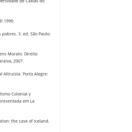
iversidade de Caxias do
di 1990.
s pobres. 3. ed. São Paulo:
ns Morato. Direito
araiva, 2007.
 Altruísta. Porto Alegre:
lismo Colonial y
 presentada em La
ion: the case of Iceland.