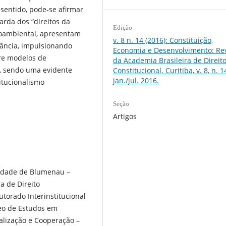
sentido, pode-se afirmar
arda dos “direitos da
Edição
cioambiental, apresentam
v. 8 n. 14 (2016): Constituição,
ância, impulsionando
Economia e Desenvolvimento: Rev
tre modelos de
da Academia Brasileira de Direit
a, sendo uma evidente
Constitucional. Curitiba, v. 8, n. 1
jan./jul. 2016.
itucionalismo
Seção
Artigos
rsidade de Blumenau –
a de Direito
torado Interinstitucional
eo de Estudos em
zação e Cooperação –