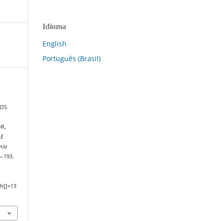
Idioma
English
Português (Brasil)
 OS
R,
 E
mia
5–193.
h[]=13