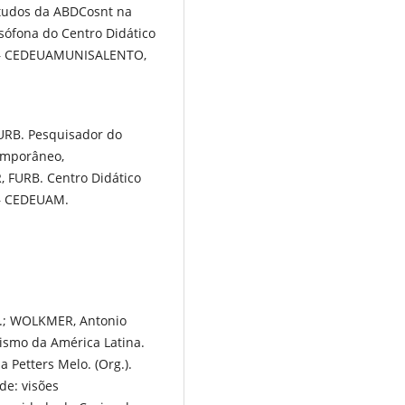
tudos da ABDCosnt na
ófona do Centro Didático
is – CEDEUAMUNISALENTO,
URB. Pesquisador do
emporâneo,
, FURB. Centro Didático
 – CEDEUAM.
.; WOLKMER, Antonio
lismo da América Latina.
 Petters Melo. (Org.).
de: visões