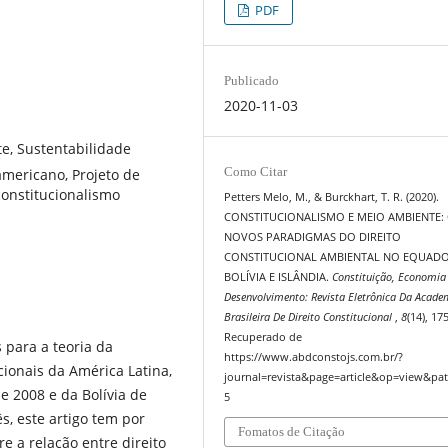
PDF
Publicado
2020-11-03
e, Sustentabilidade
Como Citar
americano, Projeto de
constitucionalismo
Petters Melo, M., & Burckhart, T. R. (2020).
CONSTITUCIONALISMO E MEIO AMBIENTE:
NOVOS PARADIGMAS DO DIREITO
CONSTITUCIONAL AMBIENTAL NO EQUADO
BOLÍVIA E ISLÂNDIA.
Constituição, Economia
Desenvolvimento: Revista Eletrônica Da Acade
Brasileira De Direito Constitucional
,
8
(14), 17
Recuperado de
 para a teoria da
https://www.abdconstojs.com.br/?
cionais da América Latina,
journal=revista&page=article&op=view&pat
e 2008 e da Bolívia de
5
̂s, este artigo tem por
Fomatos de Citação
e a relação entre direito