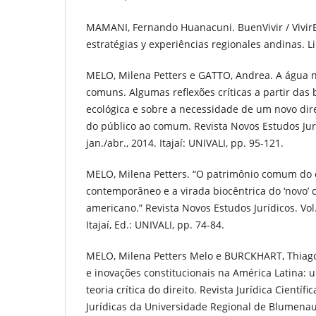
MAMANI, Fernando Huanacuni. BuenVivir / VivirBien
estratégias y experiências regionales andinas. L
MELO, Milena Petters e GATTO, Andrea. A água 
comuns. Algumas reflexões críticas a partir das
ecológica e sobre a necessidade de um novo dir
do público ao comum. Revista Novos Estudos Juríd
jan./abr., 2014. Itajaí: UNIVALI, pp. 95-121.
MELO, Milena Petters. “O patrimônio comum do 
contemporâneo e a virada biocêntrica do ‘novo’ c
americano.” Revista Novos Estudos Jurídicos. Vol.1
Itajaí, Ed.: UNIVALI, pp. 74-84.
MELO, Milena Petters Melo e BURCKHART, Thiago 
e inovações constitucionais na América Latina: u
teoria crítica do direito. Revista Jurídica Científ
Jurídicas da Universidade Regional de Blumenau. 