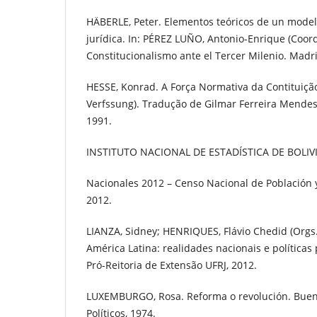
HÄBERLE, Peter. Elementos teóricos de un model
jurídica. In: PÉREZ LUÑO, Antonio-Enrique (Coo
Constitucionalismo ante el Tercer Milenio. Madri
HESSE, Konrad. A Força Normativa da Contituição
Verfssung). Tradução de Gilmar Ferreira Mendes.
1991.
INSTITUTO NACIONAL DE ESTADÍSTICA DE BOLIVIA
Nacionales 2012 – Censo Nacional de Población y 
2012.
LIANZA, Sidney; HENRIQUES, Flávio Chedid (Orgs.
América Latina: realidades nacionais e políticas 
Pró-Reitoria de Extensão UFRJ, 2012.
LUXEMBURGO, Rosa. Reforma o revolución. Bueno
Políticos, 1974.