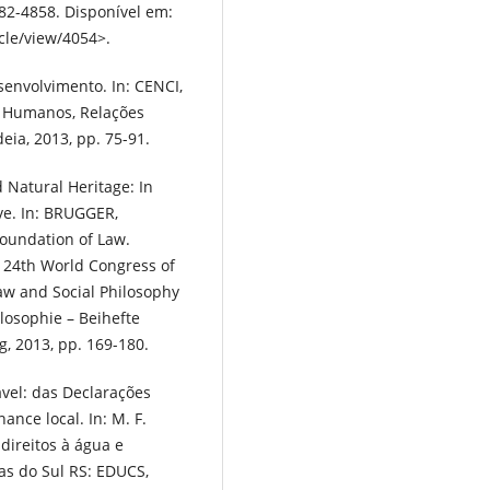
82-4858. Disponível em:
icle/view/4054>.
senvolvimento. In: CENCI,
s Humanos, Relações
eia, 2013, pp. 75-91.
 Natural Heritage: In
ve. In: BRUGGER,
Foundation of Law.
e 24th World Congress of
Law and Social Philosophy
ilosophie – Beihefte
g, 2013, pp. 169-180.
vel: das Declarações
ance local. In: M. F.
direitos à água e
ias do Sul RS: EDUCS,