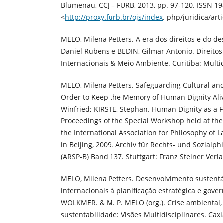
Blumenau, CCJ – FURB, 2013, pp. 97-120. ISSN 19
<
http://proxy.furb.br/ojs/index
. php/juridica/art
MELO, Milena Petters. A era dos direitos e do de
Daniel Rubens e BEDIN, Gilmar Antonio. Direito
Internacionais & Meio Ambiente. Curitiba: Multid
MELO, Milena Petters. Safeguarding Cultural and
Order to Keep the Memory of Human Dignity Ali
Winfried; KIRSTE, Stephan. Human Dignity as a 
Proceedings of the Special Workshop held at th
the International Association for Philosophy of 
in Beijing, 2009. Archiv für Rechts- und Sozialph
(ARSP-B) Band 137. Stuttgart: Franz Steiner Verla
MELO, Milena Petters. Desenvolvimento sustentá
internacionais à planificação estratégica e govern
WOLKMER. & M. P. MELO (org.). Crise ambiental, 
sustentabilidade: Visões Multidisciplinares. Cax