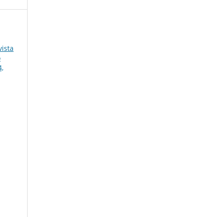
ista
o
4,