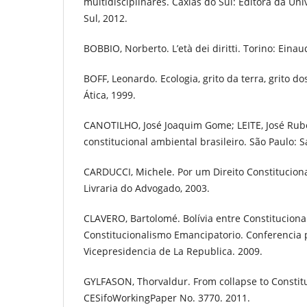
multidisciplinares. Caxias do Sul: Editora da Un
Sul, 2012.
BOBBIO, Norberto. L’età dei diritti. Torino: Einau
BOFF, Leonardo. Ecologia, grito da terra, grito do
Ática, 1999.
CANOTILHO, José Joaquim Gome; LEITE, José Rube
constitucional ambiental brasileiro. São Paulo: S
CARDUCCI, Michele. Por um Direito Constitucional
Livraria do Advogado, 2003.
CLAVERO, Bartolomé. Bolívia entre Constituciona
Constitucionalismo Emancipatorio. Conferencia
Vicepresidencia de La Republica. 2009.
GYLFASON, Thorvaldur. From collapse to Constitut
CESifoWorkingPaper No. 3770. 2011.