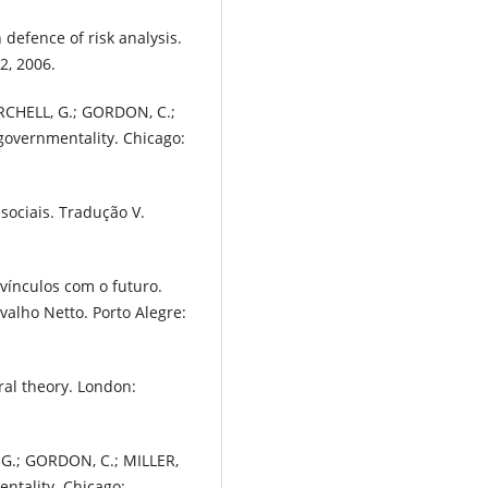
 defence of risk analysis.
72, 2006.
RCHELL, G.; GORDON, C.;
n governmentality. Chicago:
sociais. Tradução V.
 vínculos com o futuro.
alho Netto. Porto Alegre:
ral theory. London:
 G.; GORDON, C.; MILLER,
entality. Chicago: