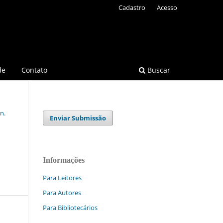
Cadastro
Acesso
de
Contato
Buscar
n.
Enviar Submissão
Informações
Para Leitores
Para Autores
Para Bibliotecários