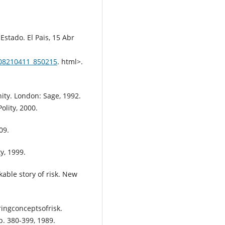
 Estado. El Pais, 15 Abr
1208210411_850215
. html>.
ity. London: Sage, 1992.
olity, 2000.
09.
y, 1999.
able story of risk. New
ringconceptsofrisk.
p. 380-399, 1989.