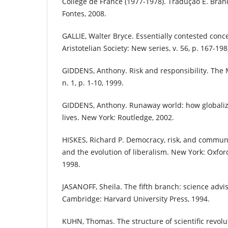
Collège de France (1977-1978). Tradução E. Bran
Fontes, 2008.
GALLIE, Walter Bryce. Essentially contested conc
Aristotelian Society: New series, v. 56, p. 167-198
GIDDENS, Anthony. Risk and responsibility. The 
n. 1, p. 1-10, 1999.
GIDDENS, Anthony. Runaway world: how globaliz
lives. New York: Routledge, 2002.
HISKES, Richard P. Democracy, risk, and communi
and the evolution of liberalism. New York: Oxfor
1998.
JASANOFF, Sheila. The fifth branch: science advi
Cambridge: Harvard University Press, 1994.
KUHN, Thomas. The structure of scientific revolut