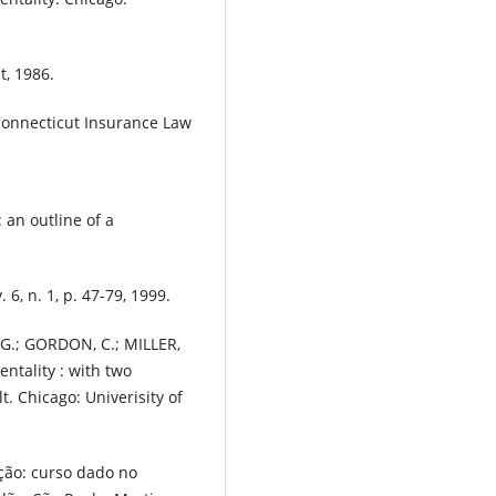
t, 1986.
Connecticut Insurance Law
 an outline of a
6, n. 1, p. 47-79, 1999.
G.; GORDON, C.; MILLER,
entality : with two
. Chicago: Univerisity of
ção: curso dado no