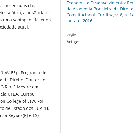
Economia e Desenvolvimento: Rev
s consensuais das
da Academia Brasileira de Direit
esta ótica, a ausência de
Constitucional. Curitiba, v. 8, n. 1
o uma vantagem, fazendo
jan./jul. 2016.
ociedade atual.
Seção
Artigos
a (UVV-ES) - Programa de
ade de Direito. Doutor em
UC-Rio. É Mestre em
 pela UFBA. Cursou
on College of Law. Foi
to de Estado dos EUA (H.
2a Região (RJ e ES).