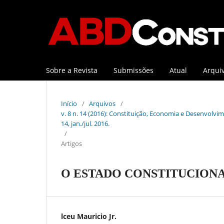
Sobre a Revista
Submissões
Atual
Arqui
Início
/
Arquivos
/
v. 8 n. 14 (2016): Constituição, Economia e Desenvolvime
14, jan./jul. 2016.
/
Artigos
O ESTADO CONSTITUCIONA
lceu Mauricio Jr.