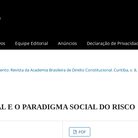
vos
Equipe Editorial
Anúncios
Declaração de Privacida
nto: Revista da Academia Brasileira de Direito Constitucional. Curitiba, v. 8, 
L E O PARADIGMA SOCIAL DO RISCO
PDF