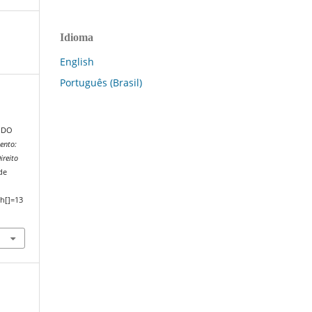
Idioma
English
Português (Brasil)
 DO
ento:
ireito
de
h[]=13