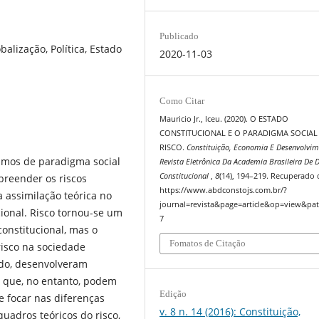
Publicado
balização, Política, Estado
2020-11-03
Como Citar
Mauricio Jr., lceu. (2020). O ESTADO
CONSTITUCIONAL E O PARADIGMA SOCIAL
RISCO.
Constituição, Economia E Desenvolvim
mamos de paradigma social
Revista Eletrônica Da Academia Brasileira De D
Constitucional
,
8
(14), 194–219. Recuperado 
preender os riscos
https://www.abdconstojs.com.br/?
ssimilação teórica no
journal=revista&page=article&op=view&pat
cional. Risco tornou-se um
7
onstitucional, mas o
Fomatos de Citação
 risco na sociedade
lado, desenvolveram
o, que, no entanto, podem
Edição
e focar nas diferenças
v. 8 n. 14 (2016): Constituição,
uadros teóricos do risco,