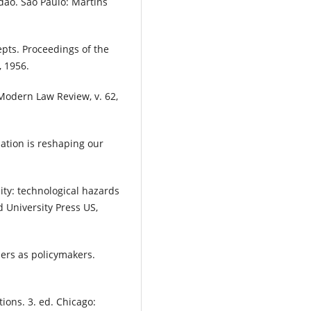
dão. São Paulo: Martins
epts. Proceedings of the
, 1956.
Modern Law Review, v. 62,
ation is reshaping our
ty: technological hazards
d University Press US,
sers as policymakers.
ions. 3. ed. Chicago: