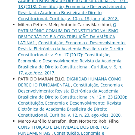
Academia Brasileira de Direito Constitucional : v. 10 n.
18 (2018): Constituição, Economia e Desenvolvimento:
Revista da Academia Brasileira de Direito
Constitucional. Curitiba, v. 10, n. 18, jan./jul. 2018.
Milena Petters Melo, Antonio Carlos Marchiori,
O
PATRIMÔNIO COMUM DO CONSTITUCIONALISMO
DEMOCRÁTICO E A CONTRIBUIÇÃO DA AMÉRICA
LATINA1
,
Constituição, Economia e Desenvolvimento:
Revista Eletrônica da Academia Brasileira de Direito
Constitucional : v. 9 n. 17 (2017): Constituição,
Economia e Desenvolvimento: Revista da Academia
Brasileira de Direito Constitucional. Curitiba, v. 9, n.
17, ago./dez. 2017.
PATRICIO MARANIELLO,
DIGNIDAD HUMANA COMO
DERECHO FUNDAMENTAL
,
Constituição, Economia e
Desenvolvimento: Revista Eletrônica da Academia
Brasileira de Direito Constitucional : v. 12 n. 23 (2020):
Constituição, Economia e Desenvolvimento: Revista
Eletrônica da Academia Brasileira de Direito
Constitucional. Curitiba, v. 12, n. 23, ago./dez. 2020.
Marco Aurélio Marrafon, Ilton Norberto Robl Filho,
CONSTITUIÇÃO E EFETIVIDADE DOS DIREITOS
FUNDAMENTAIS
,
Constituição, Economia e