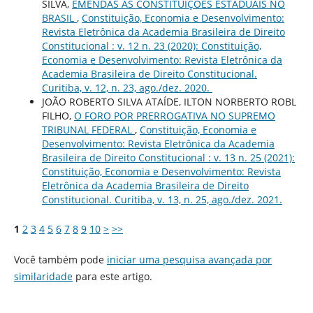
SILVA,
EMENDAS ÀS CONSTITUIÇÕES ESTADUAIS NO
BRASIL
,
Constituição, Economia e Desenvolvimento:
Revista Eletrônica da Academia Brasileira de Direito
Constitucional : v. 12 n. 23 (2020): Constituição,
Economia e Desenvolvimento: Revista Eletrônica da
Academia Brasileira de Direito Constitucional.
Curitiba, v. 12, n. 23, ago./dez. 2020.
JOÃO ROBERTO SILVA ATAÍDE, ILTON NORBERTO ROBL
FILHO,
O FORO POR PRERROGATIVA NO SUPREMO
TRIBUNAL FEDERAL
,
Constituição, Economia e
Desenvolvimento: Revista Eletrônica da Academia
Brasileira de Direito Constitucional : v. 13 n. 25 (2021):
Constituição, Economia e Desenvolvimento: Revista
Eletrônica da Academia Brasileira de Direito
Constitucional. Curitiba, v. 13, n. 25, ago./dez. 2021.
1
2
3
4
5
6
7
8
9
10
>
>>
Você também pode
iniciar uma pesquisa avançada por
similaridade
para este artigo.