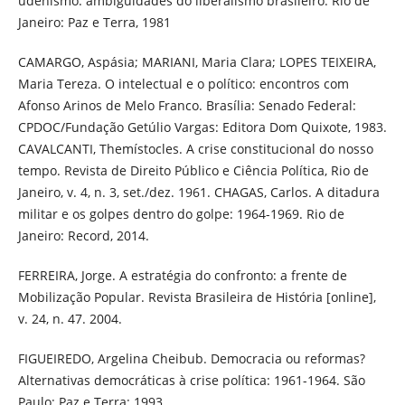
udenismo: ambiguidades do liberalismo brasileiro. Rio de
Janeiro: Paz e Terra, 1981
CAMARGO, Aspásia; MARIANI, Maria Clara; LOPES TEIXEIRA,
Maria Tereza. O intelectual e o político: encontros com
Afonso Arinos de Melo Franco. Brasília: Senado Federal:
CPDOC/Fundação Getúlio Vargas: Editora Dom Quixote, 1983.
CAVALCANTI, Themístocles. A crise constitucional do nosso
tempo. Revista de Direito Público e Ciência Política, Rio de
Janeiro, v. 4, n. 3, set./dez. 1961. CHAGAS, Carlos. A ditadura
militar e os golpes dentro do golpe: 1964-1969. Rio de
Janeiro: Record, 2014.
FERREIRA, Jorge. A estratégia do confronto: a frente de
Mobilização Popular. Revista Brasileira de História [online],
v. 24, n. 47. 2004.
FIGUEIREDO, Argelina Cheibub. Democracia ou reformas?
Alternativas democráticas à crise política: 1961-1964. São
Paulo: Paz e Terra: 1993.