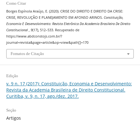
Como Citar
Borges Espínola Araújo, E. (2020). CRISE DO DIREITO E DIREITO DA CRISE:
CRISE, REVOLUÇÃO E PLANEJAMENTO EM AFONSO ARINOS.
Constituição,
Economia E Desenvolvimento: Revista Eletrônica Da Academia Brasileira De Direito
Constitucional
,
9
(17), 512–533. Recuperado de
https://www.abdconstojs.com.br/?
journal=revista&page=article&op=view&path[]=170
Fomatos de Citação
Edição
v. 9 n. 17 (2017): Constituição, Economia e Desenvolvimento:
Revista da Academia Brasileira de Direito Constitucional.
Curitiba, v. 9, n. 17, ago./dez. 2017.
Seção
Artigos