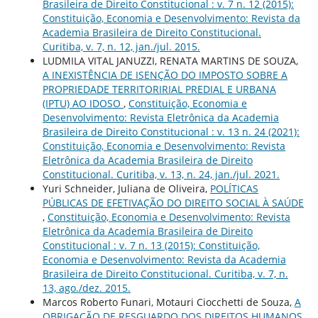
Brasileira de Direito Constitucional : v. 7 n. 12 (2015):
Constituição, Economia e Desenvolvimento: Revista da
Academia Brasileira de Direito Constitucional.
Curitiba, v. 7, n. 12, jan./jul. 2015.
LUDMILA VITAL JANUZZI, RENATA MARTINS DE SOUZA,
A INEXISTÊNCIA DE ISENÇÃO DO IMPOSTO SOBRE A
PROPRIEDADE TERRITORIRIAL PREDIAL E URBANA
(IPTU) AO IDOSO
,
Constituição, Economia e
Desenvolvimento: Revista Eletrônica da Academia
Brasileira de Direito Constitucional : v. 13 n. 24 (2021):
Constituição, Economia e Desenvolvimento: Revista
Eletrônica da Academia Brasileira de Direito
Constitucional. Curitiba, v. 13, n. 24, jan./jul. 2021.
Yuri Schneider, Juliana de Oliveira,
POLÍTICAS
PÚBLICAS DE EFETIVAÇÃO DO DIREITO SOCIAL À SAÚDE
,
Constituição, Economia e Desenvolvimento: Revista
Eletrônica da Academia Brasileira de Direito
Constitucional : v. 7 n. 13 (2015): Constituição,
Economia e Desenvolvimento: Revista da Academia
Brasileira de Direito Constitucional. Curitiba, v. 7, n.
13, ago./dez. 2015.
Marcos Roberto Funari, Motauri Ciocchetti de Souza,
A
OBRIGAÇÃO DE RESGUARDO DOS DIREITOS HUMANOS