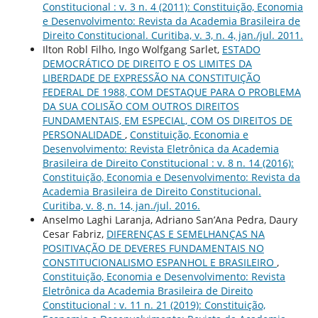
Constitucional : v. 3 n. 4 (2011): Constituição, Economia
e Desenvolvimento: Revista da Academia Brasileira de
Direito Constitucional. Curitiba, v. 3, n. 4, jan./jul. 2011.
Ilton Robl Filho, Ingo Wolfgang Sarlet,
ESTADO
DEMOCRÁTICO DE DIREITO E OS LIMITES DA
LIBERDADE DE EXPRESSÃO NA CONSTITUIÇÃO
FEDERAL DE 1988, COM DESTAQUE PARA O PROBLEMA
DA SUA COLISÃO COM OUTROS DIREITOS
FUNDAMENTAIS, EM ESPECIAL, COM OS DIREITOS DE
PERSONALIDADE
,
Constituição, Economia e
Desenvolvimento: Revista Eletrônica da Academia
Brasileira de Direito Constitucional : v. 8 n. 14 (2016):
Constituição, Economia e Desenvolvimento: Revista da
Academia Brasileira de Direito Constitucional.
Curitiba, v. 8, n. 14, jan./jul. 2016.
Anselmo Laghi Laranja, Adriano San’Ana Pedra, Daury
Cesar Fabriz,
DIFERENÇAS E SEMELHANÇAS NA
POSITIVAÇÃO DE DEVERES FUNDAMENTAIS NO
CONSTITUCIONALISMO ESPANHOL E BRASILEIRO
,
Constituição, Economia e Desenvolvimento: Revista
Eletrônica da Academia Brasileira de Direito
Constitucional : v. 11 n. 21 (2019): Constituição,