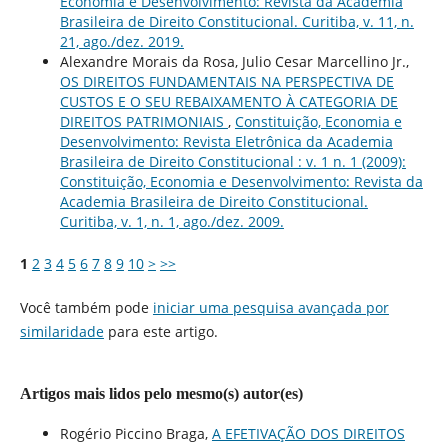
Economia e Desenvolvimento: Revista da Academia
Brasileira de Direito Constitucional. Curitiba, v. 11, n.
21, ago./dez. 2019.
Alexandre Morais da Rosa, Julio Cesar Marcellino Jr.,
OS DIREITOS FUNDAMENTAIS NA PERSPECTIVA DE
CUSTOS E O SEU REBAIXAMENTO À CATEGORIA DE
DIREITOS PATRIMONIAIS
,
Constituição, Economia e
Desenvolvimento: Revista Eletrônica da Academia
Brasileira de Direito Constitucional : v. 1 n. 1 (2009):
Constituição, Economia e Desenvolvimento: Revista da
Academia Brasileira de Direito Constitucional.
Curitiba, v. 1, n. 1, ago./dez. 2009.
1
2
3
4
5
6
7
8
9
10
>
>>
Você também pode
iniciar uma pesquisa avançada por
similaridade
para este artigo.
Artigos mais lidos pelo mesmo(s) autor(es)
Rogério Piccino Braga,
A EFETIVAÇÃO DOS DIREITOS