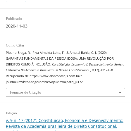
Publicado
2020-11-03
Como Citar
Piccino Braga, R., Piva Almeida Leite, F., & Amaral Bahia, C. J. (2020).
GARANTIAS FUNDAMENTAIS DA PESSOA IDOSA: UMA REVOLUÇÃO POR
DIREITOS RUMO À INCLUSÃO.
Constituição, Economia E Desenvolvimento: Revista
Eletrônica Da Academia Brasileira De Direito Constitucional
,
9
(17), 431–450.
Recuperado de https://www.abdconstojs.com.br/?
journal=revista&page=article&op=view&path[]=172
Fomatos de Citação
Edição
v. 9 n. 17 (2017): Constituição, Economia e Desenvolvimento:
Revista da Academia Brasileira de Direito Constitucional.