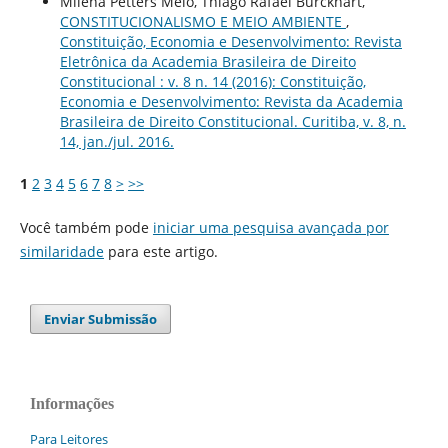
Milena Petters Melo, Thiago Rafael Burckhart,
CONSTITUCIONALISMO E MEIO AMBIENTE
,
Constituição, Economia e Desenvolvimento: Revista
Eletrônica da Academia Brasileira de Direito
Constitucional : v. 8 n. 14 (2016): Constituição,
Economia e Desenvolvimento: Revista da Academia
Brasileira de Direito Constitucional. Curitiba, v. 8, n.
14, jan./jul. 2016.
1
2
3
4
5
6
7
8
>
>>
Você também pode
iniciar uma pesquisa avançada por
similaridade
para este artigo.
Enviar Submissão
Informações
Para Leitores