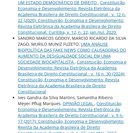
UM ESTADO DEMOCRÁTICO DE DIREITO
,
Constituição,
Economia e Desenvolvimento: Revista Eletrônica da
Academia Brasileira de Direito Constitucional : v. 12 n.
22 (2020): Constituição, Economia e Desenvolvimento:
Revista Eletrônica da Academia Brasileira de Direito
Constitucional. Curitiba, v. 12, n. 22, jan./jul. 2020.
SANDRO MARCOS GODOY, MARCIO RICARDO DA SILVA
ZAGO, MURILO MUNIZ FUZETO,
UMA ANÁLISE
BIOPOLÍTICA DAS FAKE NEWS COMO CAUSADORAS DO
AUMENTO DA DESIGUALDADE SOCIAL EM UMA
SOCIEDADE BIOCAPITALISTA
,
Constituição, Economia e
Desenvolvimento: Revista Eletrônica da Academia
Brasileira de Direito Constitucional : v. 16 n. 30 (2024):
Constituição, Economia e Desenvolvimento: Revista
Eletrônica da Academia Brasileira de Direito
Constitucional
Ives Gandra da Silva Martins, Samantha Ribeiro
Meyer-Pflug Marques,
OPINIÃO LEGAL
,
Constituição,
Economia e Desenvolvimento: Revista Eletrônica da
Academia Brasileira de Direito Constitucional : v. 9 n.
17 (2017): Constituição, Economia e Desenvolvimento:
Revista da Academia Brasileira de Direito