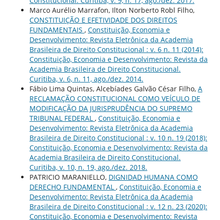
Constitucional. Curitiba, v. 9, n. 17, ago./dez. 2017.
Marco Aurélio Marrafon, Ilton Norberto Robl Filho,
CONSTITUIÇÃO E EFETIVIDADE DOS DIREITOS
FUNDAMENTAIS
,
Constituição, Economia e
Desenvolvimento: Revista Eletrônica da Academia
Brasileira de Direito Constitucional : v. 6 n. 11 (2014):
Constituição, Economia e Desenvolvimento: Revista da
Academia Brasileira de Direito Constitucional.
Curitiba, v. 6, n. 11, ago./dez. 2014.
Fábio Lima Quintas, Alcebíades Galvão César Filho,
A
RECLAMAÇÃO CONSTITUCIONAL COMO VEÍCULO DE
MODIFICAÇÃO DA JURISPRUDÊNCIA DO SUPREMO
TRIBUNAL FEDERAL
,
Constituição, Economia e
Desenvolvimento: Revista Eletrônica da Academia
Brasileira de Direito Constitucional : v. 10 n. 19 (2018):
Constituição, Economia e Desenvolvimento: Revista da
Academia Brasileira de Direito Constitucional.
Curitiba, v. 10, n. 19, ago./dez. 2018.
PATRICIO MARANIELLO,
DIGNIDAD HUMANA COMO
DERECHO FUNDAMENTAL
,
Constituição, Economia e
Desenvolvimento: Revista Eletrônica da Academia
Brasileira de Direito Constitucional : v. 12 n. 23 (2020):
Constituição, Economia e Desenvolvimento: Revista