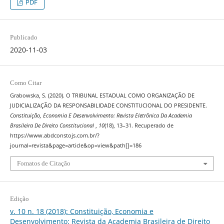
PDF
Publicado
2020-11-03
Como Citar
Grabowska, S. (2020). O TRIBUNAL ESTADUAL COMO ORGANIZAÇÃO DE
JUDICIALIZAÇÃO DA RESPONSABILIDADE CONSTITUCIONAL DO PRESIDENTE.
Constituição, Economia E Desenvolvimento: Revista Eletrônica Da Academia
Brasileira De Direito Constitucional
,
10
(18), 13–31. Recuperado de
https://www.abdconstojs.com.br/?
journal=revista&page=article&op=view&path[]=186
Fomatos de Citação
Edição
v. 10 n. 18 (2018): Constituição, Economia e
Desenvolvimento: Revista da Academia Brasileira de Direito