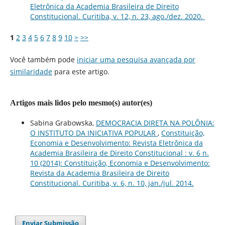
Eletrônica da Academia Brasileira de Direito
Constitucional. Curitiba, v. 12, n. 23, ago./dez. 2020.
1
2
3
4
5
6
7
8
9
10
>
>>
Você também pode
iniciar uma pesquisa avançada por
similaridade
para este artigo.
Artigos mais lidos pelo mesmo(s) autor(es)
Sabina Grabowska,
DEMOCRACIA DIRETA NA POLÔNIA:
O INSTITUTO DA INICIATIVA POPULAR
,
Constituição,
Economia e Desenvolvimento: Revista Eletrônica da
Academia Brasileira de Direito Constitucional : v. 6 n.
10 (2014): Constituição, Economia e Desenvolvimento:
Revista da Academia Brasileira de Direito
Constitucional. Curitiba, v. 6, n. 10, jan./jul. 2014.
Enviar Submissão