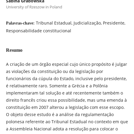
Sabina Grabowska
University of Rzeszow in Poland
Tribunal Estadual, Judicialização, Presidente,
Palavras-chave:
Responsabilidade constitucional
Resumo
A criação de um órgão especial cujo único propósito é julgar
as violações da constituição ou da legislação por
funcionários da cúpula do Estado, inclusive pelo presidente,
é relativamente raro. Somente a Grécia e a Polônia
implementaram tal solução e até recentemente também o
direito francês criou essa possibilidade, mas uma emenda à
constituição em 2007 alterou a legislação com esse escopo.
O objeto desse estudo é a análise da regulamentação
polonesa referente ao Tribunal Estadual no contexto em que
a Assembleia Nacional adota a resolução para colocar o