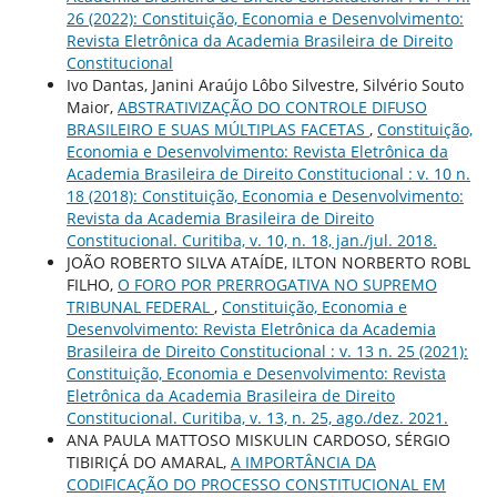
26 (2022): Constituição, Economia e Desenvolvimento:
Revista Eletrônica da Academia Brasileira de Direito
Constitucional
Ivo Dantas, Janini Araújo Lôbo Silvestre, Silvério Souto
Maior,
ABSTRATIVIZAÇÃO DO CONTROLE DIFUSO
BRASILEIRO E SUAS MÚLTIPLAS FACETAS
,
Constituição,
Economia e Desenvolvimento: Revista Eletrônica da
Academia Brasileira de Direito Constitucional : v. 10 n.
18 (2018): Constituição, Economia e Desenvolvimento:
Revista da Academia Brasileira de Direito
Constitucional. Curitiba, v. 10, n. 18, jan./jul. 2018.
JOÃO ROBERTO SILVA ATAÍDE, ILTON NORBERTO ROBL
FILHO,
O FORO POR PRERROGATIVA NO SUPREMO
TRIBUNAL FEDERAL
,
Constituição, Economia e
Desenvolvimento: Revista Eletrônica da Academia
Brasileira de Direito Constitucional : v. 13 n. 25 (2021):
Constituição, Economia e Desenvolvimento: Revista
Eletrônica da Academia Brasileira de Direito
Constitucional. Curitiba, v. 13, n. 25, ago./dez. 2021.
ANA PAULA MATTOSO MISKULIN CARDOSO, SÉRGIO
TIBIRIÇÁ DO AMARAL,
A IMPORTÂNCIA DA
CODIFICAÇÃO DO PROCESSO CONSTITUCIONAL EM