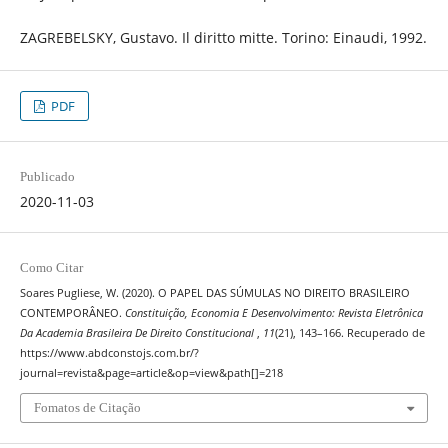
ZAGREBELSKY, Gustavo. Il diritto mitte. Torino: Einaudi, 1992.
PDF
Publicado
2020-11-03
Como Citar
Soares Pugliese, W. (2020). O PAPEL DAS SÚMULAS NO DIREITO BRASILEIRO
CONTEMPORÂNEO.
Constituição, Economia E Desenvolvimento: Revista Eletrônica
Da Academia Brasileira De Direito Constitucional
,
11
(21), 143–166. Recuperado de
https://www.abdconstojs.com.br/?
journal=revista&page=article&op=view&path[]=218
Fomatos de Citação