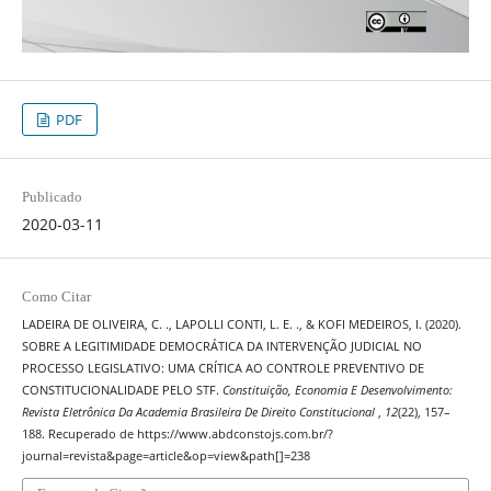
PDF
Publicado
2020-03-11
Como Citar
LADEIRA DE OLIVEIRA, C. ., LAPOLLI CONTI, L. E. ., & KOFI MEDEIROS, I. (2020).
SOBRE A LEGITIMIDADE DEMOCRÁTICA DA INTERVENÇÃO JUDICIAL NO
PROCESSO LEGISLATIVO: UMA CRÍTICA AO CONTROLE PREVENTIVO DE
CONSTITUCIONALIDADE PELO STF.
Constituição, Economia E Desenvolvimento:
Revista Eletrônica Da Academia Brasileira De Direito Constitucional
,
12
(22), 157–
188. Recuperado de https://www.abdconstojs.com.br/?
journal=revista&page=article&op=view&path[]=238