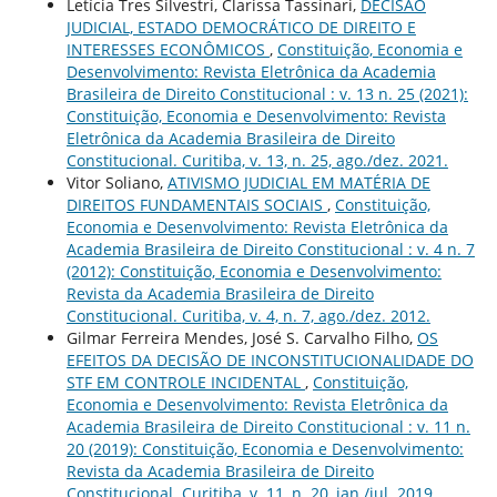
Letícia Tres Silvestri, Clarissa Tassinari,
DECISÃO
JUDICIAL, ESTADO DEMOCRÁTICO DE DIREITO E
INTERESSES ECONÔMICOS
,
Constituição, Economia e
Desenvolvimento: Revista Eletrônica da Academia
Brasileira de Direito Constitucional : v. 13 n. 25 (2021):
Constituição, Economia e Desenvolvimento: Revista
Eletrônica da Academia Brasileira de Direito
Constitucional. Curitiba, v. 13, n. 25, ago./dez. 2021.
Vitor Soliano,
ATIVISMO JUDICIAL EM MATÉRIA DE
DIREITOS FUNDAMENTAIS SOCIAIS
,
Constituição,
Economia e Desenvolvimento: Revista Eletrônica da
Academia Brasileira de Direito Constitucional : v. 4 n. 7
(2012): Constituição, Economia e Desenvolvimento:
Revista da Academia Brasileira de Direito
Constitucional. Curitiba, v. 4, n. 7, ago./dez. 2012.
Gilmar Ferreira Mendes, José S. Carvalho Filho,
OS
EFEITOS DA DECISÃO DE INCONSTITUCIONALIDADE DO
STF EM CONTROLE INCIDENTAL
,
Constituição,
Economia e Desenvolvimento: Revista Eletrônica da
Academia Brasileira de Direito Constitucional : v. 11 n.
20 (2019): Constituição, Economia e Desenvolvimento:
Revista da Academia Brasileira de Direito
Constitucional. Curitiba, v. 11, n. 20, jan./jul. 2019.