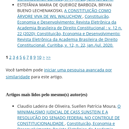
ESTEFÂNIA MARIA DE QUEIROZ BARBOZA, BRYAN
BUENO LECHENAKOSKI,
A CONSTITUIÇÃO COMO
ÁRVORE VIVA DE WIL WALUCHOW
,
Constituição,
Economia e Desenvolvimento: Revista Eletrônica da
Academia Brasileira de Direito Constitucional : v. 12 n.
22 (2020): Constituição, Economia e Desenvolvimento:
Revista Eletrônica da Academia Brasileira de Direito
Constitucional. Curitiba, v. 12, n. 22, jan./jul. 2020.
1
2
3
4
5
6
7
8
9
10
>
>>
Você também pode
iniciar uma pesquisa avançada por
similaridade
para este artigo.
Artigos mais lidos pelo mesmo(s) autor(es)
Claudio Ladeira de Oliveira, Suellen Patrícia Moura,
O
MINIMALISMO JUDICIAL DE CASS SUNSTEIN E A
RESOLUÇÃO DO SENADO FEDERAL NO CONTROLE DE
CONSTITUCIONALIDADE
,
Constituição, Economia e