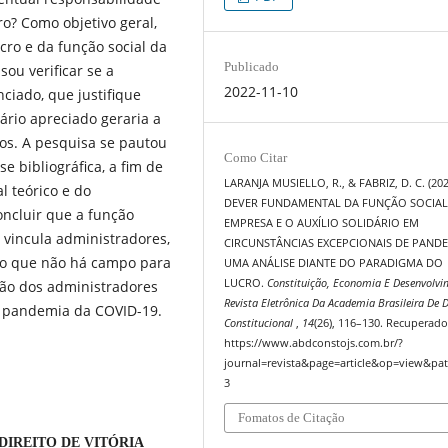
cro? Como objetivo geral,
cro e da função social da
Publicado
ou verificar se a
2022-11-10
ciado, que justifique
ário apreciado geraria a
dos. A pesquisa se pautou
Como Citar
 bibliográfica, a fim de
LARANJA MUSIELLO, R., & FABRIZ, D. C. (202
l teórico e do
DEVER FUNDAMENTAL DA FUNÇÃO SOCIAL
ncluir que a função
EMPRESA E O AUXÍLIO SOLIDÁRIO EM
vincula administradores,
CIRCUNSTÂNCIAS EXCEPCIONAIS DE PANDE
omo que não há campo para
UMA ANÁLISE DIANTE DO PARADIGMA DO
LUCRO.
Constituição, Economia E Desenvolvi
ção dos administradores
Revista Eletrônica Da Academia Brasileira De D
 pandemia da COVID-19.
Constitucional
,
14
(26), 116–130. Recuperado
https://www.abdconstojs.com.br/?
journal=revista&page=article&op=view&pat
3
Fomatos de Citação
DIREITO DE VITÓRIA