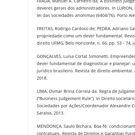
FRADA, Manuel A. Carneiro da. A business judg
deveres gerais dos administradores. In LUPION, 
lei das sociedades anonimas (6404/76). Porto Aleg
FREITAS, Rodrigo Cardoso de; PEDRA, Adriano San
propriedade como um dever fundamental. Revis
direito UFMG, Belo Horizonte, n. 66, pp. 53 - 74, j
GONÇALVES, Luísa Cortat Simonetti. Empreended
dever fundamental de diagnosticar e planejar: 
jurídico brasileiro. Revista de direito ambiental. 
2018.
LIMA, Osmar Brina Correia da. Regra de Julgam
(“Business Judgement Rule”). In Direito societári
Sociedades por Ações/Coordenador Alexandre Cou
Saraiva, 2013.
MENDONÇA, Saulo Bichara. Boa-fé: condicionante
contratuais. Revista de Direitos e Garantias Fund