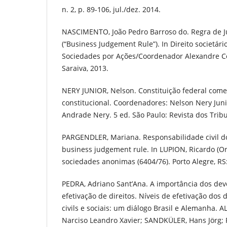
n. 2, p. 89-106, jul./dez. 2014.
NASCIMENTO, João Pedro Barroso do. Regra de 
(“Business Judgement Rule”). In Direito societári
Sociedades por Ações/Coordenador Alexandre Cou
Saraiva, 2013.
NERY JUNIOR, Nelson. Constituição federal come
constitucional. Coordenadores: Nelson Nery Jun
Andrade Nery. 5 ed. São Paulo: Revista dos Tribu
PARGENDLER, Mariana. Responsabilidade civil d
business judgement rule. In LUPION, Ricardo (Org
sociedades anonimas (6404/76). Porto Alegre, RS: 
PEDRA, Adriano Sant’Ana. A importância dos de
efetivação de direitos. Níveis de efetivação dos
civils e sociais: um diálogo Brasil e Alemanha. A
Narciso Leandro Xavier; SANDKÜLER, Hans Jörg; 