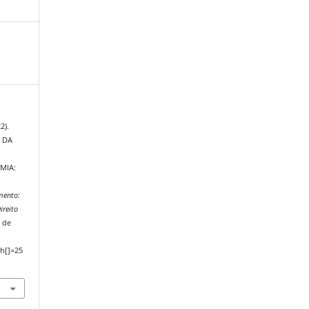
2).
 DA
MIA:
mento:
ireito
 de
h[]=25