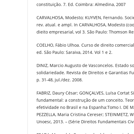
constituição. 7. Ed. Coimbra: Almedina, 2007
CARVALHOSA, Modesto; KUYVEN, Fernando. Soci
rev. atual. e ampl. In CARVALHOSA, Modesto (coo
dieito empresarial, vol 3. São Paulo: Thomson Re
COELHO, Fábio Ulhoa. Curso de direito comercial
ed. São Paulo: Saraiva, 2014. Vol 1 e 2.
DINIZ, Marcio Augusto de Vasconcelos. Estado soc
solidariedade. Revista de Direitos e Garantias Fu
p. 31-48, jul./dez. 2008.
FABRIZ, Daury César; GONÇALVES, Luísa Cortat S
fundamental: a construção de um conceito. Teo
efetividade no Brasil e na Espanha:Tomo I. DE 
PEZZELLA, Maria Cristina Cereser; STEINMETZ, Wil
Unoesc, 2013. – (Série Direitos Fundamentais Civi