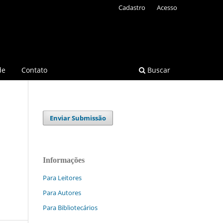
Cadastro
Acesso
de
Contato
Buscar
Enviar Submissão
Informações
Para Leitores
Para Autores
Para Bibliotecários