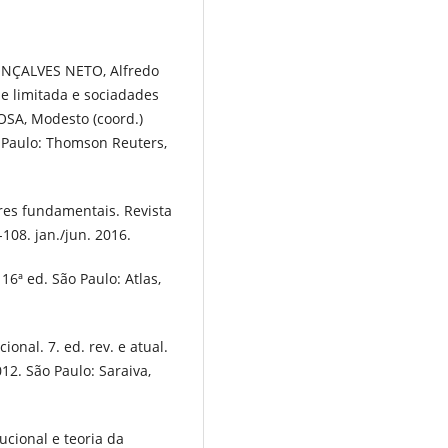
ONÇALVES NETO, Alfredo
e limitada e sociadades
HOSA, Modesto (coord.)
o Paulo: Thomson Reuters,
res fundamentais. Revista
108. jan./jun. 2016.
16ª ed. São Paulo: Atlas,
onal. 7. ed. rev. e atual.
2. São Paulo: Saraiva,
cional e teoria da