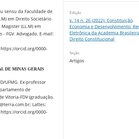
tu sensu da Faculdade de
Edição
L.M) em Direito Societário
v. 14 n. 26 (2022): Constituição,
m Magister (LL.M) em
Economia e Desenvolvimento: Rev
Eletrônica da Academia Brasileir
s - FGV. Advogado. E-mail:
Direito Constitucional
https://orcid.org/0000-
Seção
Artigos
L DE MINAS GERAIS
 FD/UFMG. Ex-professor
epartamento de
de Vitoria-FDV (graduação,
@terra.com.br; Lattes:
https://orcid.org/0000-