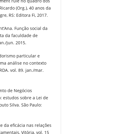
ement rule no quadro dos
Ricardo (Org.), 40 anos da
re, RS: Editora Fi, 2017.
t’Ana. Função social da
ta da faculdade de
an./jun. 2015.
orismo particular e
uma análise no contexto
RDA. vol. 89. jan./mar.
ento de Negócios
o: estudos sobre a Lei de
to Silva. São Paulo:
 da eficácia nas relações
amentais, Vitória, vol. 15