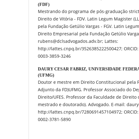
(FDF)
Mestrando do programa de pós-graduação stric
Direito de Vitória - FDV. Latin Legum Magister (L
pela Fundação Getúlio Vargas - FGV. Latin Legu
Direito Empresarial pela Fundação Getúlio Varga
rubens@dclsadvogados.adv.br; Lattes:
http://lattes.cnpq.br/3526385222500427; ORCID: 
0003-3859-3246
DAURY CESAR FABRIZ,
UNIVERSIDADE FEDERA
(UFMG)
Doutor e mestre em Direito Constitucional pela
Adjunto da FD)UFMG. Professor Associado do D
Direito/UFES. Professor da Faculdade de Direito 
mestrado e doutorado). Advogado. E-mail: daury
http://lattes.cnpq.br/7280691457104972; ORCID: 
0002-3781-5890