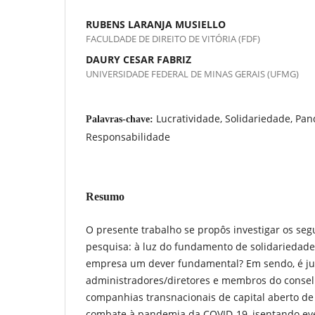
RUBENS LARANJA MUSIELLO
FACULDADE DE DIREITO DE VITÓRIA (FDF)
DAURY CESAR FABRIZ
UNIVERSIDADE FEDERAL DE MINAS GERAIS (UFMG)
Lucratividade, Solidariedade, Pan
Palavras-chave:
Responsabilidade
Resumo
O presente trabalho se propôs investigar os se
pesquisa: à luz do fundamento de solidariedade,
empresa um dever fundamental? Em sendo, é just
administradores/diretores e membros do consel
companhias transnacionais de capital aberto de
combate à pandemia da COVID-19, isentando ev