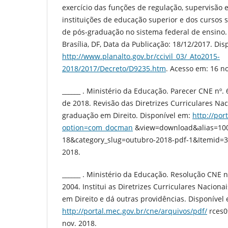
exercício das funções de regulação, supervisão e
instituições de educação superior e dos cursos 
de pós-graduação no sistema federal de ensino. D
Brasília, DF, Data da Publicação: 18/12/2017. Dis
http://www.planalto.gov.br/ccivil_03/_Ato2015-
2018/2017/Decreto/D9235.htm
. Acesso em: 16 no
______ . Ministério da Educação. Parecer CNE nº.
de 2018. Revisão das Diretrizes Curriculares Na
graduação em Direito. Disponível em:
http://por
option=com_docman
&view=download&alias=100
18&category_slug=outubro-2018-pdf-1&Itemid=30
2018.
______ . Ministério da Educação. Resolução CNE 
2004. Institui as Diretrizes Curriculares Nacion
em Direito e dá outras providências. Disponível
http://portal.mec.gov.br/cne/arquivos/pdf/
rces0
nov. 2018.