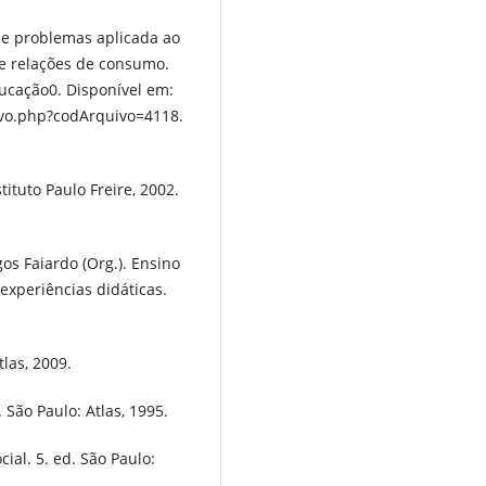
 e problemas aplicada ao
de relações de consumo.
ucação0. Disponível em:
vo.php?codArquivo=4118.
ituto Paulo Freire, 2002.
s Faiardo (Org.). Ensino
 experiências didáticas.
tlas, 2009.
 São Paulo: Atlas, 1995.
ial. 5. ed. São Paulo: