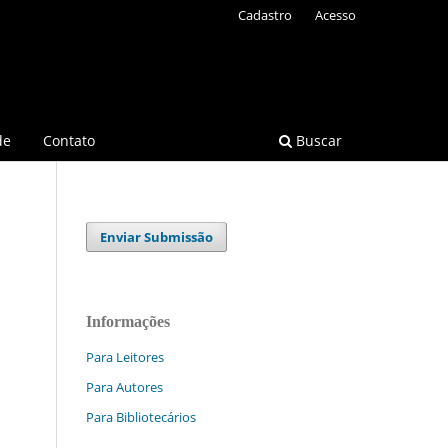
Cadastro
Acesso
de
Contato
Buscar
Enviar Submissão
Informações
Para Leitores
Para Autores
Para Bibliotecários