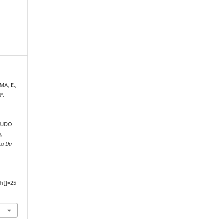
MA, E.,
º.
TUDO
o,
ca Da
,
h[]=25