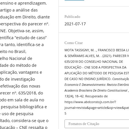
 ensino e aprendizagem.
rtigo a análise das
aduação em Direito, diante
Publicado
erspectiva do parecer nº.
2021-07-17
NE. Objetiva-se, assim,
ntífica “estudo de caso”
Como Citar
 tanto, identifica-se a
MOTA TASSIGNY, M. ., FRANCISCO BESSA LI
ito no Brasil,
& SEMÍRAMIS ALVES, M. . (2021). PARECER N
selho Nacional de
635/2018 DO CONSELHO NACIONAL DE
cidade do método de
EDUCAÇÃO - CNE SOB A PERSPECTIVA DA
aplicação, vantagens e
APLICAÇÃO DO MÉTODO DE PESQUISA ES
do de investigação
DE CASO NO ENSINO JURÍDICO.
Constituiçã
Economia E Desenvolvimento: Revista Eletrôni
 efetivação das novas
Academia Brasileira De Direito Constitucional
arecer nº. 635/2018, do
13
(24), 18–42. Recuperado de
todo em sala de aula no
https://www.abdconstojs.com.br/?
pesquisa bibliográfica e
journal=revista&page=article&op=view&pat
e uso de pesquisa
5
ltado, considera-se que o
Fomatos de Citação
ducação – CNE ressalta o