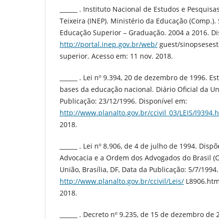
______ . Instituto Nacional de Estudos e Pesquis
Teixeira (INEP). Ministério da Educação (Comp.). 
Educação Superior – Graduação. 2004 a 2016. Di
http://portal.inep.gov.br/web/
guest/sinopsesest
superior. Acesso em: 11 nov. 2018.
______ . Lei nº 9.394, 20 de dezembro de 1996. Es
bases da educação nacional. Diário Oficial da Uni
Publicação: 23/12/1996. Disponível em:
http://www.planalto.gov.br/ccivil_03/LEIS/l9394.
2018.
______ . Lei nº 8.906, de 4 de julho de 1994. Disp
Advocacia e a Ordem dos Advogados do Brasil (OA
União, Brasília, DF, Data da Publicação: 5/7/1994
http://www.planalto.gov.br/ccivil/Leis/
L8906.htm
2018.
______ . Decreto nº 9.235, de 15 de dezembro de 