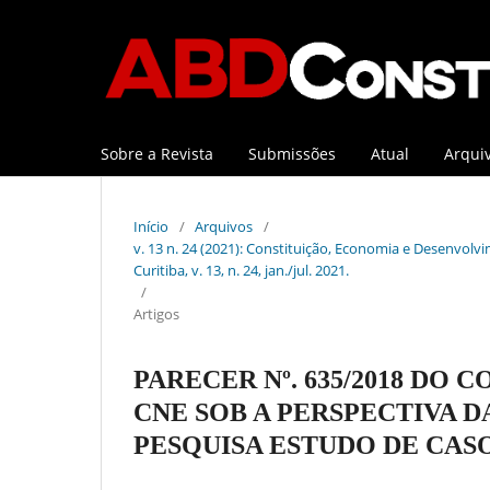
Sobre a Revista
Submissões
Atual
Arqui
Início
/
Arquivos
/
v. 13 n. 24 (2021): Constituição, Economia e Desenvolvi
Curitiba, v. 13, n. 24, jan./jul. 2021.
/
Artigos
PARECER Nº. 635/2018 DO
CNE SOB A PERSPECTIVA 
PESQUISA ESTUDO DE CASO