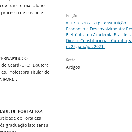
 de transformar alunos
o processo de ensino e
Edição
v. 13 n. 24 (2021): Constituição,
Economia e Desenvolvimento: Rev
Eletrônica da Academia Brasileir
Direito Constitucional. Curitiba, v.
n. 24, jan./jul. 2021.
 PERNAMBUCO
Seção
 do Ceará (UFC). Doutora
Artigos
es. Professora Titular do
IFOR). E-
DADE DE FORTALEZA
rsidade de Fortaleza.
Pós-graduação lato sensu