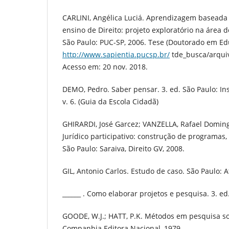
CARLINI, Angélica Luciá. Aprendizagem baseada
ensino de Direito: projeto exploratório na área 
São Paulo: PUC-SP, 2006. Tese (Doutorado em Ed
http://www.sapientia.pucsp.br/
tde_busca/arqui
Acesso em: 20 nov. 2018.
DEMO, Pedro. Saber pensar. 3. ed. São Paulo: Inst
v. 6. (Guia da Escola Cidadã)
GHIRARDI, José Garcez; VANZELLA, Rafael Domingo
Jurídico participativo: construção de programas,
São Paulo: Saraiva, Direito GV, 2008.
GIL, Antonio Carlos. Estudo de caso. São Paulo: A
______ . Como elaborar projetos e pesquisa. 3. ed.
GOODE, W.J.; HATT, P.K. Métodos em pesquisa soc
Companhia Editora Nacional, 1979.