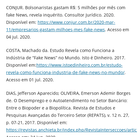
CONJUR. Bolsonaristas gastam R$: 5 milhões por mês com
fake News, revela inquérito. Consultor Jurídico. 2020.
Disponível em:
https://www.conjur.com.br/2020-mar-
11/empresarios-gastam-milhoes-mes-fake-news
. Acesso em
04 jul. 2020.
COSTA, Machado da. Estudo Revela como Funciona a
Indústria de “Fake News” no Mundo. Isto é Dinheiro. 2017.
Disponível em:
https://www.istoedinheiro.com.br/estudo-
revela-como-funciona-industria-de-fake-news-no-mundo/
.
Acesso em 01 jul. 2020.
DIAS, Jefferson Aparecido; OLIVEIRA, Emerson Ademir Borges
de. O Desemprego e o Autoatendimento no Setor Bancário:
Entre o Biopoder e a Biopolítica. Revista de Estudos e
Pesquisas Avançadas do Terceiro Setor (REPATS), v. 12 n. 27,
p. 07-21, 2017. Disponível em:
https://revistas.anchieta.br/index.php/RevistaInterseccoes/arti