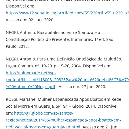
Disponível em:
https://www12.senado.leg.br/ril/edicoes/55/220/ril_v55_n220_p
Acesso em: 02. Jun. 2020.
NEGRI, Antônio. Biocapitalismo entre Spinoza e a
Constituição Política do Presente. Iluminuras, 1ª ed. São
Paulo, 2015.
NEGRI, Antonio. Para uma Definição Ontológica da Multidão.
Lugar Comum, nº. 19-20, p. 15-26, 2004. Disponível em:
http://uninomade.net/wp-
content/files_mf/113003120823Para%20uma%20defini%C3%
%20Antonio%20Negri.pdf
. Acesso em: 27 jun. 2020.
ROSSI, Mariane. Mulher Espanascada Após Boatos em Rede
Social Morre em Guarujá, SP. G1 – Globo. 2014. Disponível
em:
http://g1.globo.com/sp/santos-
regiao/noticia/2014/05/mulher-espancada-apos-boatos-em-
rede-social-morre-em-guaruja-sp.html
. Acesso em: 21 jun.