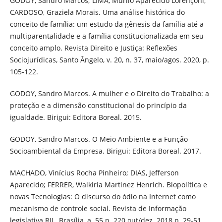
GODOY, Sandro Marcos; LIMA, Murilo Aparecido Lorençoni;
CARDOSO, Graziela Morais. Uma análise histórica do
conceito de família: um estudo da gênesis da família até a
multiparentalidade e a família constitucionalizada em seu
conceito amplo. Revista Direito e Justiça: Reflexões
Sociojurídicas, Santo Ângelo, v. 20, n. 37, maio/agos. 2020, p.
105-122.
GODOY, Sandro Marcos. A mulher e o Direito do Trabalho: a
proteção e a dimensão constitucional do princípio da
igualdade. Birigui: Editora Boreal. 2015.
GODOY, Sandro Marcos. O Meio Ambiente e a Função
Socioambiental da Empresa. Birigui: Editora Boreal. 2017.
MACHADO, Vinícius Rocha Pinheiro; DIAS, Jefferson
Aparecido; FERRER, Walkiria Martinez Henrich. Biopolítica e
novas Tecnologias: O discurso do ódio na Internet como
mecanismo de controle social. Revista de Informação
legislativa RIL. Brasília, a. 55 n. 220 out/dez. 2018 p. 29-51.