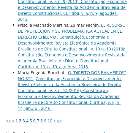
Constitucional : v. 5 n. 9 (2013): Constituição, Economia
e Desenvolvimento: Revista da Academia Brasileira de
Direito Constitucional. Curitiba, v. 5, n. 9, ago./dez.
2013.
Priscila Machado Martins, Zulmar Fachin,
EL RECURSO
DE PROTECCIÓN Y SU PROBLEMÁTICA ACTUAL EN EL
DERECHO CHILENO
,
Constituição, Economia e
Desenvolvimento: Revista Eletrônica da Academia
Brasileira de Direito Constitucional : v. 10 n. 19 (2018):
Constituição, Economia e Desenvolvimento: Revista da
Academia Brasileira de Direito Constitucional.
Curitiba, v. 10, n. 19, ago./dez. 2018.
Maria Eugenia Bunchaft,
O “DIREITO DOS BANHEIROS”
NO STF
,
Constituição, Economia e Desenvolvimento:
Revista Eletrônica da Academia Brasileira de Direito
Constitucional : v. 8 n. 14 (2016): Constituição,
Economia e Desenvolvimento: Revista da Academia
Brasileira de Direito Constitucional. Curitiba, v. 8, n.
14, jan./jul. 2016.
<<
<
1
2
3
4
5
6
7
8
9
10
>
>>