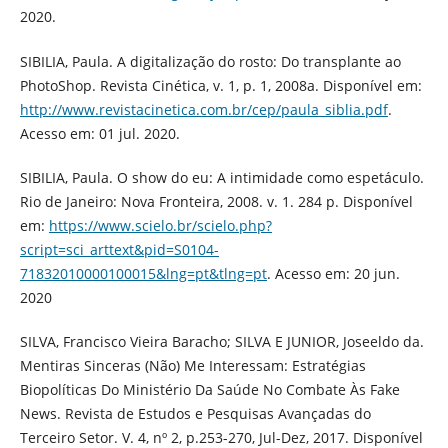
2020.
SIBILIA, Paula. A digitalização do rosto: Do transplante ao
PhotoShop. Revista Cinética, v. 1, p. 1, 2008a. Disponível em:
http://www.revistacinetica.com.br/cep/paula_siblia.pdf
.
Acesso em: 01 jul. 2020.
SIBILIA, Paula. O show do eu: A intimidade como espetáculo.
Rio de Janeiro: Nova Fronteira, 2008. v. 1. 284 p. Disponível
em:
https://www.scielo.br/scielo.php?
script=sci_arttext&pid=S0104-
71832010000100015&lng=pt&tlng=pt
. Acesso em: 20 jun.
2020
SILVA, Francisco Vieira Baracho; SILVA E JUNIOR, Joseeldo da.
Mentiras Sinceras (Não) Me Interessam: Estratégias
Biopolíticas Do Ministério Da Saúde No Combate Às Fake
News. Revista de Estudos e Pesquisas Avançadas do
Terceiro Setor. V. 4, nº 2, p.253-270, Jul-Dez, 2017. Disponível