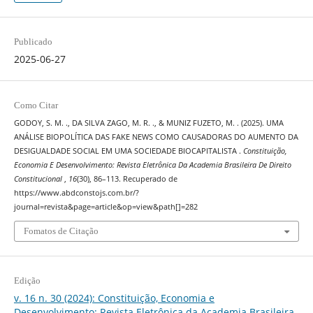
Publicado
2025-06-27
Como Citar
GODOY, S. M. ., DA SILVA ZAGO, M. R. ., & MUNIZ FUZETO, M. . (2025). UMA
ANÁLISE BIOPOLÍTICA DAS FAKE NEWS COMO CAUSADORAS DO AUMENTO DA
DESIGUALDADE SOCIAL EM UMA SOCIEDADE BIOCAPITALISTA .
Constituição,
Economia E Desenvolvimento: Revista Eletrônica Da Academia Brasileira De Direito
Constitucional
,
16
(30), 86–113. Recuperado de
https://www.abdconstojs.com.br/?
journal=revista&page=article&op=view&path[]=282
Fomatos de Citação
Edição
v. 16 n. 30 (2024): Constituição, Economia e
Desenvolvimento: Revista Eletrônica da Academia Brasileira