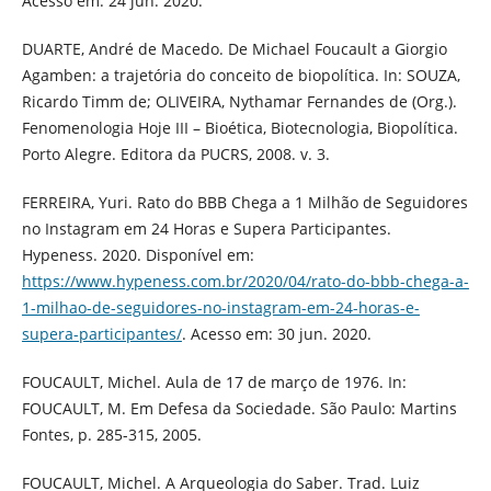
Acesso em: 24 jun. 2020.
DUARTE, André de Macedo. De Michael Foucault a Giorgio
Agamben: a trajetória do conceito de biopolítica. In: SOUZA,
Ricardo Timm de; OLIVEIRA, Nythamar Fernandes de (Org.).
Fenomenologia Hoje III – Bioética, Biotecnologia, Biopolítica.
Porto Alegre. Editora da PUCRS, 2008. v. 3.
FERREIRA, Yuri. Rato do BBB Chega a 1 Milhão de Seguidores
no Instagram em 24 Horas e Supera Participantes.
Hypeness. 2020. Disponível em:
https://www.hypeness.com.br/2020/04/rato-do-bbb-chega-a-
1-milhao-de-seguidores-no-instagram-em-24-horas-e-
supera-participantes/
. Acesso em: 30 jun. 2020.
FOUCAULT, Michel. Aula de 17 de março de 1976. In:
FOUCAULT, M. Em Defesa da Sociedade. São Paulo: Martins
Fontes, p. 285-315, 2005.
FOUCAULT, Michel. A Arqueologia do Saber. Trad. Luiz