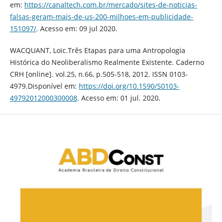
em:
https://canaltech.com.br/mercado/sites-de-noticias-
falsas-geram-mais-de-us-200-milhoes-em-publicidade-
151097/
. Acesso em: 09 jul 2020.
WACQUANT, Loïc.Três Etapas para uma Antropologia
Histórica do Neoliberalismo Realmente Existente. Caderno
CRH [online]. vol.25, n.66, p.505-518, 2012. ISSN 0103-
4979.Disponível em:
https://doi.org/10.1590/S0103-
49792012000300008
. Acesso em: 01 jul. 2020.