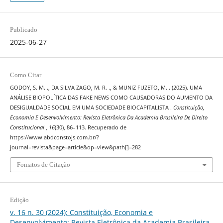
Publicado
2025-06-27
Como Citar
GODOY, S. M. ., DA SILVA ZAGO, M. R. ., & MUNIZ FUZETO, M. . (2025). UMA
ANÁLISE BIOPOLÍTICA DAS FAKE NEWS COMO CAUSADORAS DO AUMENTO DA
DESIGUALDADE SOCIAL EM UMA SOCIEDADE BIOCAPITALISTA .
Constituição,
Economia E Desenvolvimento: Revista Eletrônica Da Academia Brasileira De Direito
Constitucional
,
16
(30), 86–113. Recuperado de
https://www.abdconstojs.com.br/?
journal=revista&page=article&op=view&path[]=282
Fomatos de Citação
Edição
v. 16 n. 30 (2024): Constituição, Economia e
Desenvolvimento: Revista Eletrônica da Academia Brasileira