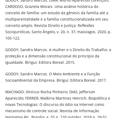
GODOY, Sandro Marcos; LIMA, Murilo Aparecido Lorençoni;
CARDOSO, Graziela Morais. Uma análise histórica do
conceito de família: um estudo da gênesis da família até a
multiparentalidade e a família constitucionalizada em seu
conceito amplo. Revista Direito e Justiça: Reflexões
Sociojurídicas, Santo Ângelo, v. 20, n. 37, maio/agos. 2020, p.
105-122.
GODOY, Sandro Marcos. A mulher e o Direito do Trabalho: a
proteção e a dimensão constitucional do princípio da
igualdade. Birigui: Editora Boreal. 2015.
GODOY, Sandro Marcos. O Meio Ambiente e a Função
Socioambiental da Empresa. Birigui: Editora Boreal. 2017.
MACHADO, Vinícius Rocha Pinheiro; DIAS, Jefferson
Aparecido; FERRER, Walkiria Martinez Henrich. Biopolítica e
novas Tecnologias: O discurso do ódio na Internet como
mecanismo de controle social. Revista de Informação
legislativa RIL. Brasília, a. 55 n. 220 out/dez. 2018 p. 29-51.