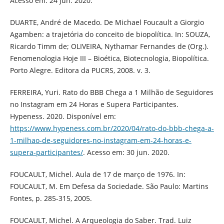
Acesso em: 24 jun. 2020.
DUARTE, André de Macedo. De Michael Foucault a Giorgio
Agamben: a trajetória do conceito de biopolítica. In: SOUZA,
Ricardo Timm de; OLIVEIRA, Nythamar Fernandes de (Org.).
Fenomenologia Hoje III – Bioética, Biotecnologia, Biopolítica.
Porto Alegre. Editora da PUCRS, 2008. v. 3.
FERREIRA, Yuri. Rato do BBB Chega a 1 Milhão de Seguidores
no Instagram em 24 Horas e Supera Participantes.
Hypeness. 2020. Disponível em:
https://www.hypeness.com.br/2020/04/rato-do-bbb-chega-a-
1-milhao-de-seguidores-no-instagram-em-24-horas-e-
supera-participantes/
. Acesso em: 30 jun. 2020.
FOUCAULT, Michel. Aula de 17 de março de 1976. In:
FOUCAULT, M. Em Defesa da Sociedade. São Paulo: Martins
Fontes, p. 285-315, 2005.
FOUCAULT, Michel. A Arqueologia do Saber. Trad. Luiz