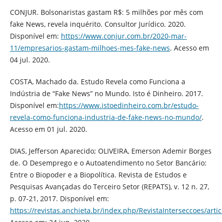
CONJUR. Bolsonaristas gastam R$: 5 milhões por mês com
fake News, revela inquérito. Consultor Jurídico. 2020.
Disponível em:
https://www.conjur.com.br/2020-mar-
11/empresarios-gastam-milhoes-mes-fake-news
. Acesso em
04 jul. 2020.
COSTA, Machado da. Estudo Revela como Funciona a
Indústria de “Fake News” no Mundo. Isto é Dinheiro. 2017.
Disponível em:
https://www.istoedinheiro.com.br/estudo-
revela-como-funciona-industria-de-fake-news-no-mundo/
.
Acesso em 01 jul. 2020.
DIAS, Jefferson Aparecido; OLIVEIRA, Emerson Ademir Borges
de. O Desemprego e o Autoatendimento no Setor Bancário:
Entre o Biopoder e a Biopolítica. Revista de Estudos e
Pesquisas Avançadas do Terceiro Setor (REPATS), v. 12 n. 27,
p. 07-21, 2017. Disponível em:
https://revistas.anchieta.br/index.php/RevistaInterseccoes/arti