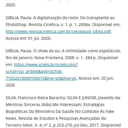
2020.
SIBILIA, Paula. A digitalização do rosto: Do transplante ao
PhotoShop. Revista Cinética, v. 1, p. 1, 2008a. Disponível em:
http://www.revistacinetica.com.br/cep/paula_siblia.pdf
.
Acesso em: 01 jul. 2020.
SIBILIA, Paula. O show do eu: A intimidade como espetáculo.
Rio de Janeiro: Nova Fronteira, 2008. v. 1. 284 p. Disponível
em:
https://www.scielo.br/scielo.php?
script=sci_arttext&pid=S0104-
71832010000100015&lng=pt&tlng=pt
. Acesso em: 20 jun.
2020
SILVA, Francisco Vieira Baracho; SILVA E JUNIOR, Joseeldo da.
Mentiras Sinceras (Não) Me Interessam: Estratégias
Biopolíticas Do Ministério Da Saúde No Combate Às Fake
News. Revista de Estudos e Pesquisas Avançadas do
Terceiro Setor. V. 4, nº 2, p.253-270, Jul-Dez, 2017. Disponível