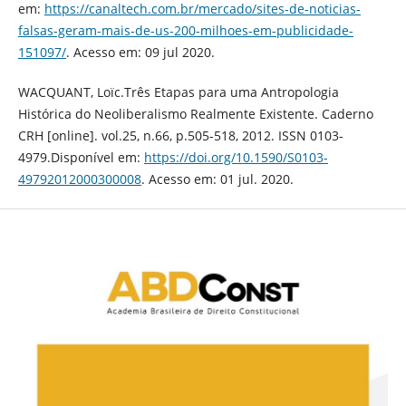
em:
https://canaltech.com.br/mercado/sites-de-noticias-
falsas-geram-mais-de-us-200-milhoes-em-publicidade-
151097/
. Acesso em: 09 jul 2020.
WACQUANT, Loïc.Três Etapas para uma Antropologia
Histórica do Neoliberalismo Realmente Existente. Caderno
CRH [online]. vol.25, n.66, p.505-518, 2012. ISSN 0103-
4979.Disponível em:
https://doi.org/10.1590/S0103-
49792012000300008
. Acesso em: 01 jul. 2020.