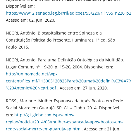
Disponível em:
https://www12.senado.leg.br/ril/edicoes/55/220/ril_v55_n220_p
Acesso em: 02. Jun. 2020.
NEGRI, Antônio. Biocapitalismo entre Spinoza e a
Constituição Política do Presente. Iluminuras, 1ª ed. São
Paulo, 2015.
NEGRI, Antonio. Para uma Definição Ontológica da Multidão.
Lugar Comum, nº. 19-20, p. 15-26, 2004. Disponível em:
http://uninomade.net/wp-
content/files_mf/113003120823Para%20uma%20defini%C3%
%20Antonio%20Negri.pdf
. Acesso em: 27 jun. 2020.
ROSSI, Mariane. Mulher Espanascada Após Boatos em Rede
Social Morre em Guarujá, SP. G1 – Globo. 2014. Disponível
em:
http://g1.globo.com/sp/santos-
regiao/noticia/2014/05/mulher-espancada-apos-boatos-em-
rede-social-morre-em-guaruja-sp.html
. Acesso em: 21 jun.