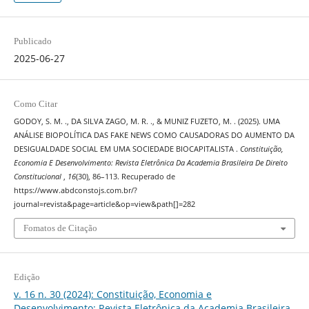
Publicado
2025-06-27
Como Citar
GODOY, S. M. ., DA SILVA ZAGO, M. R. ., & MUNIZ FUZETO, M. . (2025). UMA
ANÁLISE BIOPOLÍTICA DAS FAKE NEWS COMO CAUSADORAS DO AUMENTO DA
DESIGUALDADE SOCIAL EM UMA SOCIEDADE BIOCAPITALISTA .
Constituição,
Economia E Desenvolvimento: Revista Eletrônica Da Academia Brasileira De Direito
Constitucional
,
16
(30), 86–113. Recuperado de
https://www.abdconstojs.com.br/?
journal=revista&page=article&op=view&path[]=282
Fomatos de Citação
Edição
v. 16 n. 30 (2024): Constituição, Economia e
Desenvolvimento: Revista Eletrônica da Academia Brasileira