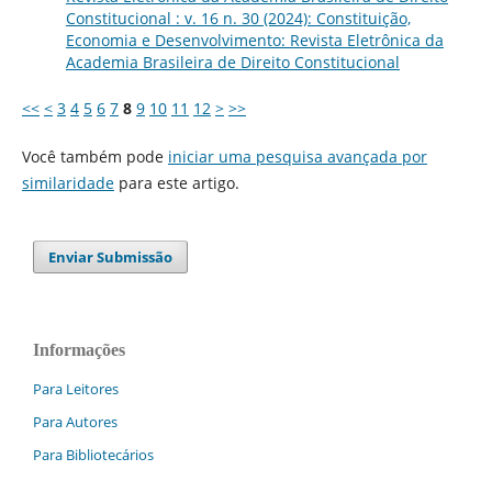
Constitucional : v. 16 n. 30 (2024): Constituição,
Economia e Desenvolvimento: Revista Eletrônica da
Academia Brasileira de Direito Constitucional
<<
<
3
4
5
6
7
8
9
10
11
12
>
>>
Você também pode
iniciar uma pesquisa avançada por
similaridade
para este artigo.
Enviar Submissão
Informações
Para Leitores
Para Autores
Para Bibliotecários