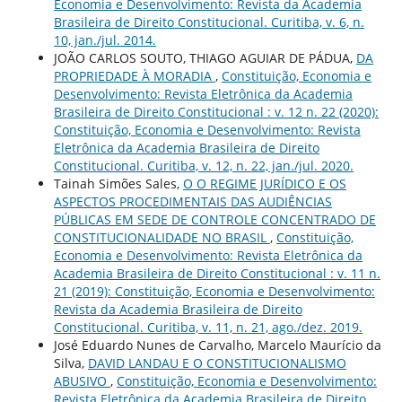
Economia e Desenvolvimento: Revista da Academia
Brasileira de Direito Constitucional. Curitiba, v. 6, n.
10, jan./jul. 2014.
JOÃO CARLOS SOUTO, THIAGO AGUIAR DE PÁDUA,
DA
PROPRIEDADE À MORADIA
,
Constituição, Economia e
Desenvolvimento: Revista Eletrônica da Academia
Brasileira de Direito Constitucional : v. 12 n. 22 (2020):
Constituição, Economia e Desenvolvimento: Revista
Eletrônica da Academia Brasileira de Direito
Constitucional. Curitiba, v. 12, n. 22, jan./jul. 2020.
Tainah Simões Sales,
O O REGIME JURÍDICO E OS
ASPECTOS PROCEDIMENTAIS DAS AUDIÊNCIAS
PÚBLICAS EM SEDE DE CONTROLE CONCENTRADO DE
CONSTITUCIONALIDADE NO BRASIL
,
Constituição,
Economia e Desenvolvimento: Revista Eletrônica da
Academia Brasileira de Direito Constitucional : v. 11 n.
21 (2019): Constituição, Economia e Desenvolvimento:
Revista da Academia Brasileira de Direito
Constitucional. Curitiba, v. 11, n. 21, ago./dez. 2019.
José Eduardo Nunes de Carvalho, Marcelo Maurício da
Silva,
DAVID LANDAU E O CONSTITUCIONALISMO
ABUSIVO
,
Constituição, Economia e Desenvolvimento:
Revista Eletrônica da Academia Brasileira de Direito