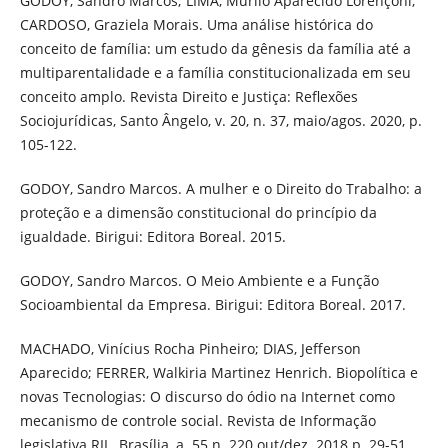
GODOY, Sandro Marcos; LIMA, Murilo Aparecido Lorençoni;
CARDOSO, Graziela Morais. Uma análise histórica do
conceito de família: um estudo da gênesis da família até a
multiparentalidade e a família constitucionalizada em seu
conceito amplo. Revista Direito e Justiça: Reflexões
Sociojurídicas, Santo Ângelo, v. 20, n. 37, maio/agos. 2020, p.
105-122.
GODOY, Sandro Marcos. A mulher e o Direito do Trabalho: a
proteção e a dimensão constitucional do princípio da
igualdade. Birigui: Editora Boreal. 2015.
GODOY, Sandro Marcos. O Meio Ambiente e a Função
Socioambiental da Empresa. Birigui: Editora Boreal. 2017.
MACHADO, Vinícius Rocha Pinheiro; DIAS, Jefferson
Aparecido; FERRER, Walkiria Martinez Henrich. Biopolítica e
novas Tecnologias: O discurso do ódio na Internet como
mecanismo de controle social. Revista de Informação
legislativa RIL. Brasília, a. 55 n. 220 out/dez. 2018 p. 29-51.