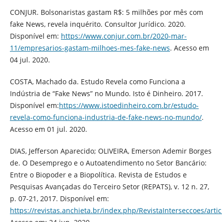
CONJUR. Bolsonaristas gastam R$: 5 milhões por mês com
fake News, revela inquérito. Consultor Jurídico. 2020.
Disponível em:
https://www.conjur.com.br/2020-mar-
11/empresarios-gastam-milhoes-mes-fake-news
. Acesso em
04 jul. 2020.
COSTA, Machado da. Estudo Revela como Funciona a
Indústria de “Fake News” no Mundo. Isto é Dinheiro. 2017.
Disponível em:
https://www.istoedinheiro.com.br/estudo-
revela-como-funciona-industria-de-fake-news-no-mundo/
.
Acesso em 01 jul. 2020.
DIAS, Jefferson Aparecido; OLIVEIRA, Emerson Ademir Borges
de. O Desemprego e o Autoatendimento no Setor Bancário:
Entre o Biopoder e a Biopolítica. Revista de Estudos e
Pesquisas Avançadas do Terceiro Setor (REPATS), v. 12 n. 27,
p. 07-21, 2017. Disponível em:
https://revistas.anchieta.br/index.php/RevistaInterseccoes/arti