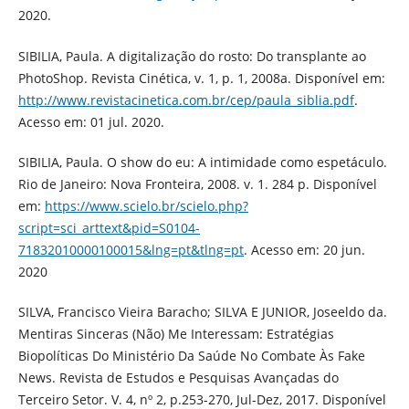
2020.
SIBILIA, Paula. A digitalização do rosto: Do transplante ao
PhotoShop. Revista Cinética, v. 1, p. 1, 2008a. Disponível em:
http://www.revistacinetica.com.br/cep/paula_siblia.pdf
.
Acesso em: 01 jul. 2020.
SIBILIA, Paula. O show do eu: A intimidade como espetáculo.
Rio de Janeiro: Nova Fronteira, 2008. v. 1. 284 p. Disponível
em:
https://www.scielo.br/scielo.php?
script=sci_arttext&pid=S0104-
71832010000100015&lng=pt&tlng=pt
. Acesso em: 20 jun.
2020
SILVA, Francisco Vieira Baracho; SILVA E JUNIOR, Joseeldo da.
Mentiras Sinceras (Não) Me Interessam: Estratégias
Biopolíticas Do Ministério Da Saúde No Combate Às Fake
News. Revista de Estudos e Pesquisas Avançadas do
Terceiro Setor. V. 4, nº 2, p.253-270, Jul-Dez, 2017. Disponível