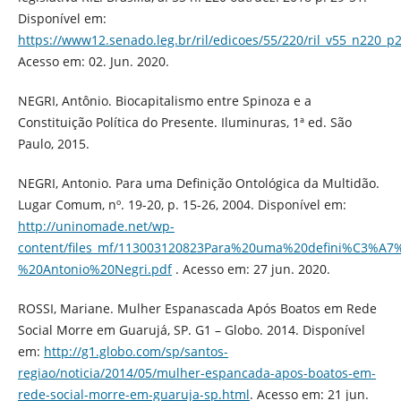
Disponível em:
https://www12.senado.leg.br/ril/edicoes/55/220/ril_v55_n220_p
Acesso em: 02. Jun. 2020.
NEGRI, Antônio. Biocapitalismo entre Spinoza e a
Constituição Política do Presente. Iluminuras, 1ª ed. São
Paulo, 2015.
NEGRI, Antonio. Para uma Definição Ontológica da Multidão.
Lugar Comum, nº. 19-20, p. 15-26, 2004. Disponível em:
http://uninomade.net/wp-
content/files_mf/113003120823Para%20uma%20defini%C3%
%20Antonio%20Negri.pdf
. Acesso em: 27 jun. 2020.
ROSSI, Mariane. Mulher Espanascada Após Boatos em Rede
Social Morre em Guarujá, SP. G1 – Globo. 2014. Disponível
em:
http://g1.globo.com/sp/santos-
regiao/noticia/2014/05/mulher-espancada-apos-boatos-em-
rede-social-morre-em-guaruja-sp.html
. Acesso em: 21 jun.