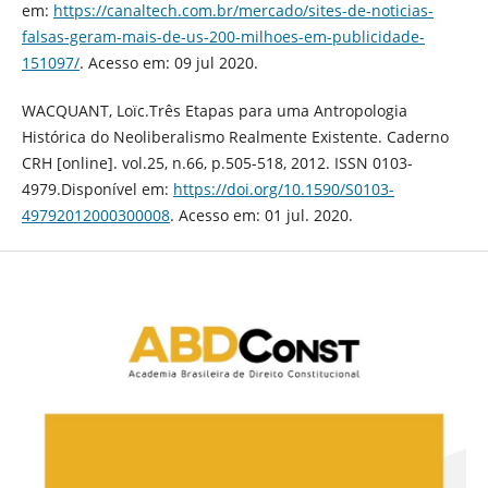
em:
https://canaltech.com.br/mercado/sites-de-noticias-
falsas-geram-mais-de-us-200-milhoes-em-publicidade-
151097/
. Acesso em: 09 jul 2020.
WACQUANT, Loïc.Três Etapas para uma Antropologia
Histórica do Neoliberalismo Realmente Existente. Caderno
CRH [online]. vol.25, n.66, p.505-518, 2012. ISSN 0103-
4979.Disponível em:
https://doi.org/10.1590/S0103-
49792012000300008
. Acesso em: 01 jul. 2020.