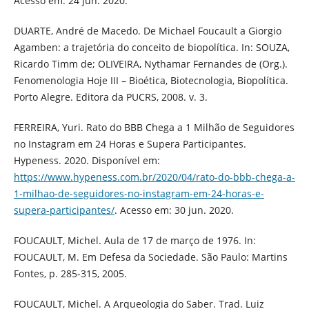
Acesso em: 24 jun. 2020.
DUARTE, André de Macedo. De Michael Foucault a Giorgio
Agamben: a trajetória do conceito de biopolítica. In: SOUZA,
Ricardo Timm de; OLIVEIRA, Nythamar Fernandes de (Org.).
Fenomenologia Hoje III – Bioética, Biotecnologia, Biopolítica.
Porto Alegre. Editora da PUCRS, 2008. v. 3.
FERREIRA, Yuri. Rato do BBB Chega a 1 Milhão de Seguidores
no Instagram em 24 Horas e Supera Participantes.
Hypeness. 2020. Disponível em:
https://www.hypeness.com.br/2020/04/rato-do-bbb-chega-a-
1-milhao-de-seguidores-no-instagram-em-24-horas-e-
supera-participantes/
. Acesso em: 30 jun. 2020.
FOUCAULT, Michel. Aula de 17 de março de 1976. In:
FOUCAULT, M. Em Defesa da Sociedade. São Paulo: Martins
Fontes, p. 285-315, 2005.
FOUCAULT, Michel. A Arqueologia do Saber. Trad. Luiz