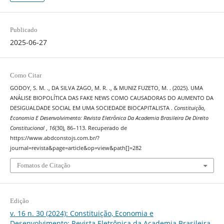
Publicado
2025-06-27
Como Citar
GODOY, S. M. ., DA SILVA ZAGO, M. R. ., & MUNIZ FUZETO, M. . (2025). UMA
ANÁLISE BIOPOLÍTICA DAS FAKE NEWS COMO CAUSADORAS DO AUMENTO DA
DESIGUALDADE SOCIAL EM UMA SOCIEDADE BIOCAPITALISTA .
Constituição,
Economia E Desenvolvimento: Revista Eletrônica Da Academia Brasileira De Direito
Constitucional
,
16
(30), 86–113. Recuperado de
https://www.abdconstojs.com.br/?
journal=revista&page=article&op=view&path[]=282
Fomatos de Citação
Edição
v. 16 n. 30 (2024): Constituição, Economia e
Desenvolvimento: Revista Eletrônica da Academia Brasileira