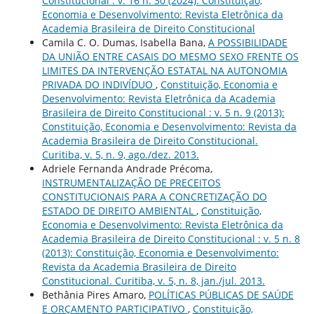
Constitucional : v. 16 n. 30 (2024): Constituição,
Economia e Desenvolvimento: Revista Eletrônica da
Academia Brasileira de Direito Constitucional
Camila C. O. Dumas, Isabella Bana,
A POSSIBILIDADE
DA UNIÃO ENTRE CASAIS DO MESMO SEXO FRENTE OS
LIMITES DA INTERVENÇÃO ESTATAL NA AUTONOMIA
PRIVADA DO INDIVÍDUO
,
Constituição, Economia e
Desenvolvimento: Revista Eletrônica da Academia
Brasileira de Direito Constitucional : v. 5 n. 9 (2013):
Constituição, Economia e Desenvolvimento: Revista da
Academia Brasileira de Direito Constitucional.
Curitiba, v. 5, n. 9, ago./dez. 2013.
Adriele Fernanda Andrade Précoma,
INSTRUMENTALIZAÇÃO DE PRECEITOS
CONSTITUCIONAIS PARA A CONCRETIZAÇÃO DO
ESTADO DE DIREITO AMBIENTAL
,
Constituição,
Economia e Desenvolvimento: Revista Eletrônica da
Academia Brasileira de Direito Constitucional : v. 5 n. 8
(2013): Constituição, Economia e Desenvolvimento:
Revista da Academia Brasileira de Direito
Constitucional. Curitiba, v. 5, n. 8, jan./jul. 2013.
Bethânia Pires Amaro,
POLÍTICAS PÚBLICAS DE SAÚDE
E ORÇAMENTO PARTICIPATIVO
,
Constituição,