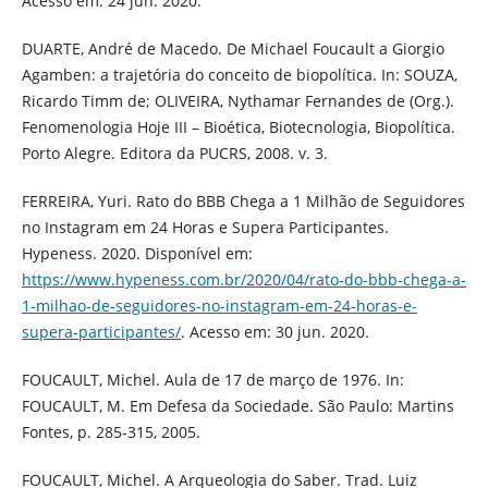
Acesso em: 24 jun. 2020.
DUARTE, André de Macedo. De Michael Foucault a Giorgio
Agamben: a trajetória do conceito de biopolítica. In: SOUZA,
Ricardo Timm de; OLIVEIRA, Nythamar Fernandes de (Org.).
Fenomenologia Hoje III – Bioética, Biotecnologia, Biopolítica.
Porto Alegre. Editora da PUCRS, 2008. v. 3.
FERREIRA, Yuri. Rato do BBB Chega a 1 Milhão de Seguidores
no Instagram em 24 Horas e Supera Participantes.
Hypeness. 2020. Disponível em:
https://www.hypeness.com.br/2020/04/rato-do-bbb-chega-a-
1-milhao-de-seguidores-no-instagram-em-24-horas-e-
supera-participantes/
. Acesso em: 30 jun. 2020.
FOUCAULT, Michel. Aula de 17 de março de 1976. In:
FOUCAULT, M. Em Defesa da Sociedade. São Paulo: Martins
Fontes, p. 285-315, 2005.
FOUCAULT, Michel. A Arqueologia do Saber. Trad. Luiz