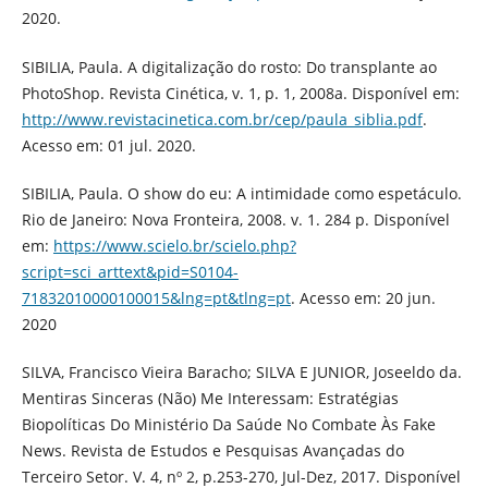
2020.
SIBILIA, Paula. A digitalização do rosto: Do transplante ao
PhotoShop. Revista Cinética, v. 1, p. 1, 2008a. Disponível em:
http://www.revistacinetica.com.br/cep/paula_siblia.pdf
.
Acesso em: 01 jul. 2020.
SIBILIA, Paula. O show do eu: A intimidade como espetáculo.
Rio de Janeiro: Nova Fronteira, 2008. v. 1. 284 p. Disponível
em:
https://www.scielo.br/scielo.php?
script=sci_arttext&pid=S0104-
71832010000100015&lng=pt&tlng=pt
. Acesso em: 20 jun.
2020
SILVA, Francisco Vieira Baracho; SILVA E JUNIOR, Joseeldo da.
Mentiras Sinceras (Não) Me Interessam: Estratégias
Biopolíticas Do Ministério Da Saúde No Combate Às Fake
News. Revista de Estudos e Pesquisas Avançadas do
Terceiro Setor. V. 4, nº 2, p.253-270, Jul-Dez, 2017. Disponível