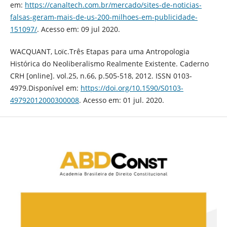
em:
https://canaltech.com.br/mercado/sites-de-noticias-
falsas-geram-mais-de-us-200-milhoes-em-publicidade-
151097/
. Acesso em: 09 jul 2020.
WACQUANT, Loïc.Três Etapas para uma Antropologia
Histórica do Neoliberalismo Realmente Existente. Caderno
CRH [online]. vol.25, n.66, p.505-518, 2012. ISSN 0103-
4979.Disponível em:
https://doi.org/10.1590/S0103-
49792012000300008
. Acesso em: 01 jul. 2020.