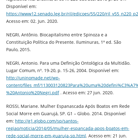
Disponível em:
https://www12.senado.leg.br/ril/edicoes/55/220/ril_v55_n220_p
Acesso em: 02. Jun. 2020.
NEGRI, Antônio. Biocapitalismo entre Spinoza e a
Constituição Política do Presente. Iluminuras, 1ª ed. São
Paulo, 2015.
NEGRI, Antonio. Para uma Definição Ontológica da Multidão.
Lugar Comum, nº. 19-20, p. 15-26, 2004. Disponível em:
http://uninomade.net/wp-
content/files_mf/113003120823Para%20uma%20defini%C3%
%20Antonio%20Negri.pdf
. Acesso em: 27 jun. 2020.
ROSSI, Mariane. Mulher Espanascada Após Boatos em Rede
Social Morre em Guarujá, SP. G1 – Globo. 2014. Disponível
em:
http://g1.globo.com/sp/santos-
regiao/noticia/2014/05/mulher-espancada-apos-boatos-em-
rede-social-morre-em-guaruja-sp.html
. Acesso em: 21 jun.