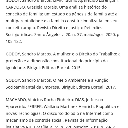
GODOY, Sandro Marcos; LIMA, Murilo Aparecido Lorençoni;
CARDOSO, Graziela Morais. Uma análise histórica do
conceito de família: um estudo da gênesis da família até a
multiparentalidade e a família constitucionalizada em seu
conceito amplo. Revista Direito e Justiça: Reflexões
Sociojurídicas, Santo Ângelo, v. 20, n. 37, maio/agos. 2020, p.
105-122.
GODOY, Sandro Marcos. A mulher e o Direito do Trabalho: a
proteção e a dimensão constitucional do princípio da
igualdade. Birigui: Editora Boreal. 2015.
GODOY, Sandro Marcos. O Meio Ambiente e a Função
Socioambiental da Empresa. Birigui: Editora Boreal. 2017.
MACHADO, Vinícius Rocha Pinheiro; DIAS, Jefferson
Aparecido; FERRER, Walkiria Martinez Henrich. Biopolítica e
novas Tecnologias: O discurso do ódio na Internet como
mecanismo de controle social. Revista de Informação
legislativa RIL. Brasília, a. 55 n. 220 out/dez. 2018 p. 29-51.