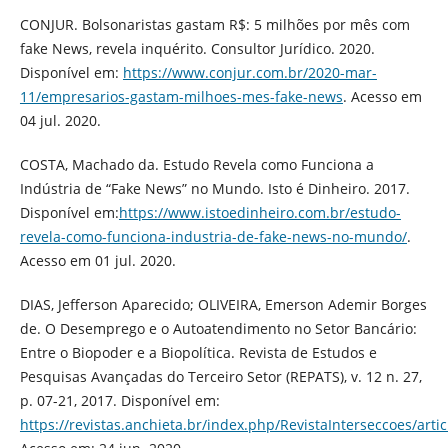
CONJUR. Bolsonaristas gastam R$: 5 milhões por mês com
fake News, revela inquérito. Consultor Jurídico. 2020.
Disponível em:
https://www.conjur.com.br/2020-mar-
11/empresarios-gastam-milhoes-mes-fake-news
. Acesso em
04 jul. 2020.
COSTA, Machado da. Estudo Revela como Funciona a
Indústria de “Fake News” no Mundo. Isto é Dinheiro. 2017.
Disponível em:
https://www.istoedinheiro.com.br/estudo-
revela-como-funciona-industria-de-fake-news-no-mundo/
.
Acesso em 01 jul. 2020.
DIAS, Jefferson Aparecido; OLIVEIRA, Emerson Ademir Borges
de. O Desemprego e o Autoatendimento no Setor Bancário:
Entre o Biopoder e a Biopolítica. Revista de Estudos e
Pesquisas Avançadas do Terceiro Setor (REPATS), v. 12 n. 27,
p. 07-21, 2017. Disponível em:
https://revistas.anchieta.br/index.php/RevistaInterseccoes/arti