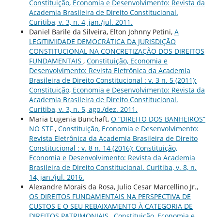
Constituição, Economia e Desenvolvimento: Revista da
Academia Brasileira de Direito Constitucional.
Curitiba, v. 3, n. 4, jan./jul. 2011.
Daniel Barile da Silveira, Elton Johnny Petini,
A
LEGITIMIDADE DEMOCRÁTICA DA JURISDIÇÃO
CONSTITUCIONAL NA CONCRETIZAÇÃO DOS DIREITOS
FUNDAMENTAIS
,
Constituição, Economia e
Desenvolvimento: Revista Eletrônica da Academia
Brasileira de Direito Constitucional : v. 3 n. 5 (2011):
Constituição, Economia e Desenvolvimento: Revista da
Academia Brasileira de Direito Constitucional.
Curitiba, v. 3, n. 5, ago./dez. 2011.
Maria Eugenia Bunchaft,
O “DIREITO DOS BANHEIROS”
NO STF
,
Constituição, Economia e Desenvolvimento:
Revista Eletrônica da Academia Brasileira de Direito
Constitucional : v. 8 n. 14 (2016): Constituição,
Economia e Desenvolvimento: Revista da Academia
Brasileira de Direito Constitucional. Curitiba, v. 8, n.
14, jan./jul. 2016.
Alexandre Morais da Rosa, Julio Cesar Marcellino Jr.,
OS DIREITOS FUNDAMENTAIS NA PERSPECTIVA DE
CUSTOS E O SEU REBAIXAMENTO À CATEGORIA DE
DIREITOS PATRIMONIAIS
,
Constituição, Economia e