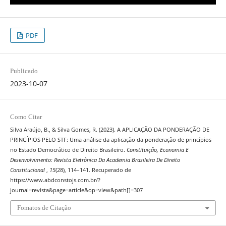
PDF
Publicado
2023-10-07
Como Citar
Silva Araújo, B., & Silva Gomes, R. (2023). A APLICAÇÃO DA PONDERAÇÃO DE
PRINCÍPIOS PELO STF: Uma análise da aplicação da ponderação de princípios
no Estado Democrático de Direito Brasileiro.
Constituição, Economia E
Desenvolvimento: Revista Eletrônica Da Academia Brasileira De Direito
Constitucional
,
15
(28), 114–141. Recuperado de
https://www.abdconstojs.com.br/?
journal=revista&page=article&op=view&path[]=307
Fomatos de Citação