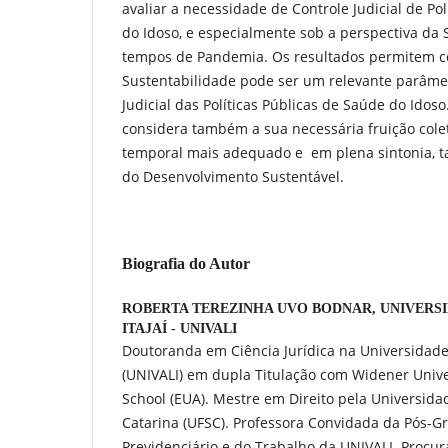
avaliar a necessidade de Controle Judicial de Po
do Idoso, e especialmente sob a perspectiva da
tempos de Pandemia. Os resultados permitem c
Sustentabilidade pode ser um relevante parâmet
Judicial das Políticas Públicas de Saúde do Idos
considera também a sua necessária fruição col
temporal mais adequado e em plena sintonia, 
do Desenvolvimento Sustentável.
Biografia do Autor
ROBERTA TEREZINHA UVO BODNAR,
UNIVERS
ITAJAÍ - UNIVALI
Doutoranda em Ciência Jurídica na Universidade 
(UNIVALI) em dupla Titulação com Widener Univ
School (EUA). Mestre em Direito pela Universida
Catarina (UFSC). Professora Convidada da Pós-G
Previdenciário e do Trabalho da UNIVALI. Procur