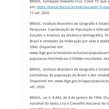
BRASIL. Fundação Oswaldo Cruz. Covid-19: que v
em:
https://portal.fiocruz.br/noticia/covid-19-qu
15 set. 2020.
BRASIL. Instituto Brasileiro de Geografia e Estatí
Pesquisas. Coordenação de População e Indicado
Estudos e Análises da Dinâmica Demográfica. P
Brasil e Unidades da Federação por sexo e idade
2060. Disponível em:
www.ibge.gov.br/estatisticas/sociais/populacao
populacao.html?edicao=21830&t=resultados. Ace
BRASIL. Instituto Brasileiro de Geografia e Estatí
estimativas da população do Brasil e das Unida
Disponível em: www.ibge.gov.br/apps/populacao
set. 2020.
BRASIL. Lei n. 8.842, de 4 de janeiro de 1994. Dis
nacional do idoso, cria o Conselho Nacional do I