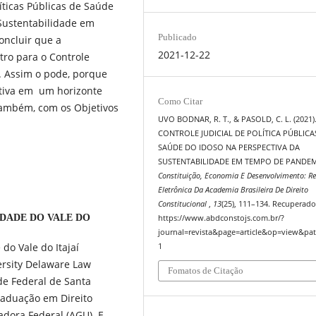
líticas Públicas de Saúde
 Sustentabilidade em
Publicado
oncluir que a
2021-12-22
ro para o Controle
o. Assim o pode, porque
etiva em um horizonte
Como Citar
também, com os Objetivos
UVO BODNAR, R. T., & PASOLD, C. L. (2021)
CONTROLE JUDICIAL DE POLÍTICA PÚBLICA
SAÚDE DO IDOSO NA PERSPECTIVA DA
SUSTENTABILIDADE EM TEMPO DE PANDEM
Constituição, Economia E Desenvolvimento: Re
Eletrônica Da Academia Brasileira De Direito
Constitucional
,
13
(25), 111–134. Recuperado
IDADE DO VALE DO
https://www.abdconstojs.com.br/?
journal=revista&page=article&op=view&pat
do Vale do Itajaí
1
ersity Delaware Law
Fomatos de Citação
de Federal de Santa
raduação em Direito
adora Federal (AGU). E-