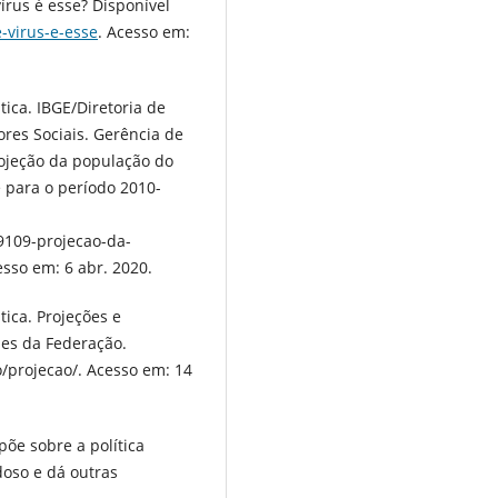
írus é esse? Disponível
e-virus-e-esse
. Acesso em:
stica. IBGE/Diretoria de
res Sociais. Gerência de
rojeção da população do
 para o período 2010-
/9109-projecao-da-
sso em: 6 abr. 2020.
stica. Projeções e
des da Federação.
/projecao/. Acesso em: 14
põe sobre a política
doso e dá outras