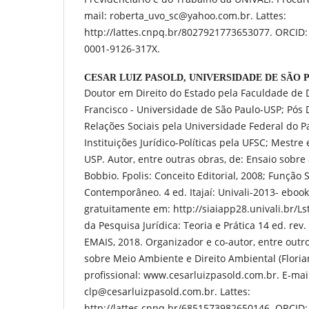
mail: roberta_uvo_sc@yahoo.com.br. Lattes:
http://lattes.cnpq.br/8027921773653077. ORCID: 
0001-9126-317X.
CESAR LUIZ PASOLD,
UNIVERSIDADE DE SÃO P
Doutor em Direito do Estado pela Faculdade de D
Francisco - Universidade de São Paulo-USP; Pós 
Relações Sociais pela Universidade Federal do 
Instituições Jurídico-Políticas pela UFSC; Mestr
USP. Autor, entre outras obras, de: Ensaio sobre
Bobbio. Fpolis: Conceito Editorial, 2008; Função 
Contemporâneo. 4 ed. Itajaí: Univali-2013- ebook
gratuitamente em: http://siaiapp28.univali.br/L
da Pesquisa Jurídica: Teoria e Prática 14 ed. rev.
EMAIS, 2018. Organizador e co-autor, entre outros
sobre Meio Ambiente e Direito Ambiental (Florian
profissional: www.cesarluizpasold.com.br. E-mai
clp@cesarluizpasold.com.br. Lattes:
http://lattes.cnpq.br/6851573982650146. ORCID: 