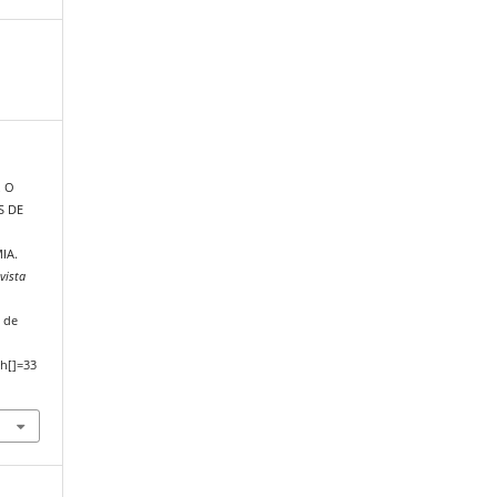
. O
S DE
IA.
vista
 de
h[]=33