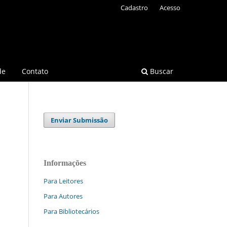
Cadastro
Acesso
de
Contato
Buscar
Enviar Submissão
Informações
Para Leitores
Para Autores
Para Bibliotecários