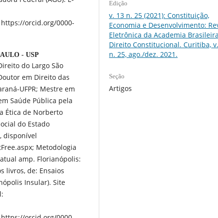
Edição
v. 13 n. 25 (2021): Constituição,
https://orcid.org/0000-
Economia e Desenvolvimento: Rev
Eletrônica da Academia Brasileir
Direito Constitucional. Curitiba, v.
n. 25, ago./dez. 2021.
AULO - USP
ireito do Largo São
Doutor em Direito das
Seção
Artigos
Paraná-UFPR; Mestre em
e em Saúde Pública pela
 a Ética de Norberto
Social do Estado
, disponível
stFree.aspx; Metodologia
 atual amp. Florianópolis:
 livros, de: Ensaios
ópolis Insular). Site
l:
https://orcid.org/0000-