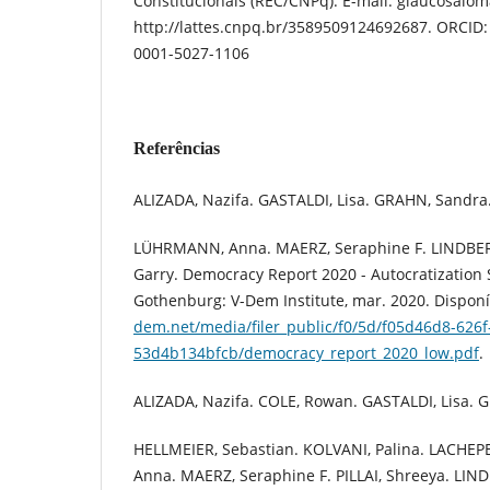
Constitucionais (REC/CNPq). E-mail: glaucosalom
http://lattes.cnpq.br/3589509124692687. ORCID: 
0001-5027-1106
Referências
ALIZADA, Nazifa. GASTALDI, Lisa. GRAHN, Sandra
LÜHRMANN, Anna. MAERZ, Seraphine F. LINDBERG
Garry. Democracy Report 2020 - Autocratization
Gothenburg: V-Dem Institute, mar. 2020. Dispon
dem.net/media/filer_public/f0/5d/f05d46d8-626
53d4b134bfcb/democracy_report_2020_low.pdf
.
ALIZADA, Nazifa. COLE, Rowan. GASTALDI, Lisa. 
HELLMEIER, Sebastian. KOLVANI, Palina. LACHEP
Anna. MAERZ, Seraphine F. PILLAI, Shreeya. LIND