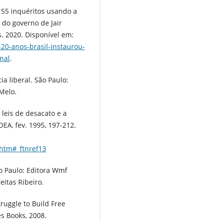
155 inquéritos usando a
 do governo de Jair
. 2020. Disponível em:
20-anos-brasil-instaurou-
nal
.
a liberal. São Paulo:
 Melo.
 leis de desacato e a
A, fev. 1995, 197-212.
.htm#_ftnref13
ão Paulo: Editora Wmf
eitas Ribeiro.
ruggle to Build Free
s Books, 2008.