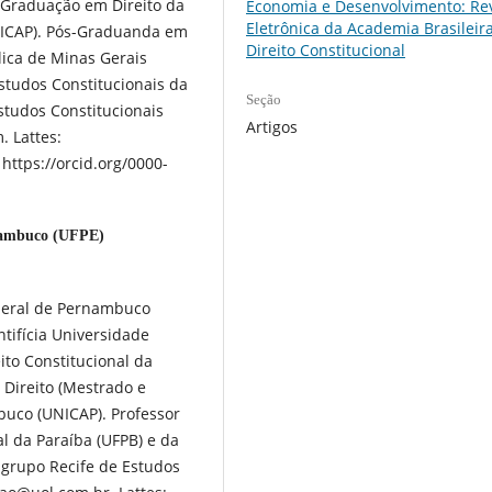
-Graduação em Direito da
Economia e Desenvolvimento: Rev
Eletrônica da Academia Brasileir
NICAP). Pós-Graduanda em
Direito Constitucional
ólica de Minas Gerais
tudos Constitucionais da
Seção
tudos Constitucionais
Artigos
. Lattes:
https://orcid.org/0000-
nambuco (UFPE)
ederal de Pernambuco
ntifícia Universidade
ito Constitucional da
Direito (Mestrado e
buco (UNICAP). Professor
l da Paraíba (UFPB) e da
grupo Recife de Estudos