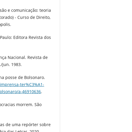
são e comunicação: teoria
torado) - Curso de Direito,
polis.
Paulo: Editora Revista dos
ça Nacional. Revista de
./jun. 1983.
 na posse de Bolsonaro.
/imprensa-ter%C3%A1-
olsonaro/a-46910636
.
ocracias morrem. São
tas de uma repórter sobre
hia das Letras, 2020.