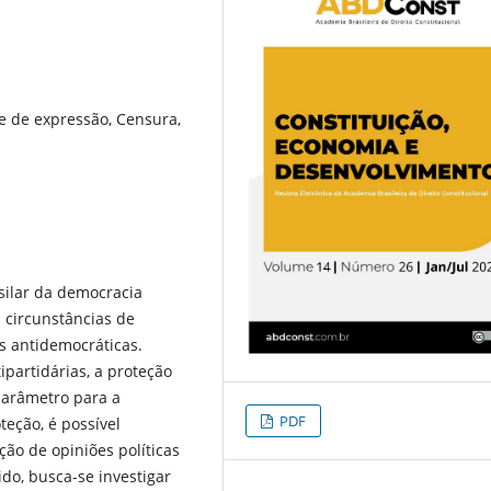
e de expressão, Censura,
ilar da democracia
 circunstâncias de
s antidemocráticas.
ipartidárias, a proteção
parâmetro para a
PDF
eção, é possível
ão de opiniões políticas
ido, busca-se investigar