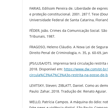
FARIAS, Edilsom Pereira de. Liberdade de expres
e proteção constitucional. 2001. 287 f. Tese (Dou
Universidade Federal de Santa Catarina, Florianó
FÉDER, João. Crimes da Comunicação Social. São 
Tribunais, 1987.
FRAGOSO, Heleno Cláudio. A Nova Lei de Seguran
Direito Penal de Criminologia, n. 35, p. 60-69, jan
JPS/LUSA/OTS. Imprensa terá circulação restrita
2018. Disponível em:
https://www.dw.com/pt-br
circula%C3%A7%C3%A3o-restrita-na-posse-de-b
LEVITSKY, Steven; ZIBLATT, Daniel. Como as dem
Paulo: Zahar, 2018. Tradução de: Renato Aguiar.
MELLO, Patrícia Campos. A máquina do ódio: no
fake news e violência digital. São Paulo: Compan