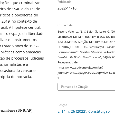
Publicado
slações que criminalizam
2022-11-10
iro de 1940 e da Lei de
ríticos e opositores do
e 2019, no contexto de
Como Citar
sil. A hipótese central,
Bezerra Valença, N., & Salomão Leite, G. (20
uzir o espaço da liberdade
LIBERDADE DE IMPRENSA EM RISCO NO BRA
lizar de instrumentos
INSTRUMENTALIZAÇÃO DE CRIMES DE OPI
o Estado novo de 1937-
CONTRA JORNALISTAS.
Constituição, Econom
s práticas como ameaças
Desenvolvimento: Revista Eletrônica Da Acade
Brasileira De Direito Constitucional
,
14
(26), 6
ção de processos judiciais
Recuperado de
s jornalistas e a
https://www.abdconstojs.com.br/?
m ocasionado censuras
journal=revista&page=article&op=view&pat
rópria democracia.
6
Fomatos de Citação
Edição
Pernambuco (UNICAP)
v. 14 n. 26 (2022): Constituição,