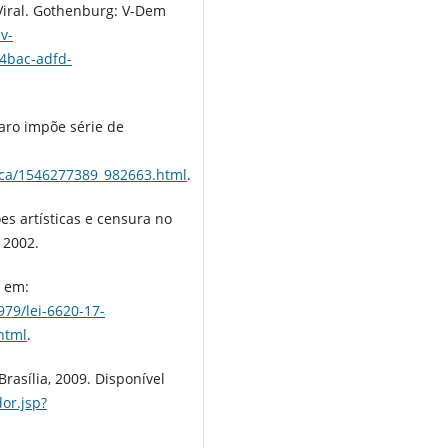
Viral. Gothenburg: V-Dem
v-
-4bac-adfd-
aro impõe série de
itica/1546277389_982663.html
.
s artísticas e censura no
 2002.
l em:
979/lei-6620-17-
html
.
rasília, 2009. Disponível
or.jsp?