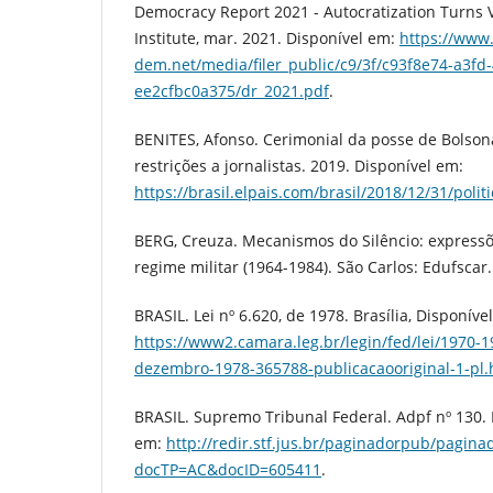
Democracy Report 2021 - Autocratization Turns 
Institute, mar. 2021. Disponível em:
https://www.
dem.net/media/filer_public/c9/3f/c93f8e74-a3fd
ee2cfbc0a375/dr_2021.pdf
.
BENITES, Afonso. Cerimonial da posse de Bolson
restrições a jornalistas. 2019. Disponível em:
https://brasil.elpais.com/brasil/2018/12/31/pol
BERG, Creuza. Mecanismos do Silêncio: expressõe
regime militar (1964-1984). São Carlos: Edufscar.
BRASIL. Lei nº 6.620, de 1978. Brasília, Disponíve
https://www2.camara.leg.br/legin/fed/lei/1970-1
dezembro-1978-365788-publicacaooriginal-1-pl.
BRASIL. Supremo Tribunal Federal. Adpf nº 130. B
em:
http://redir.stf.jus.br/paginadorpub/paginad
docTP=AC&docID=605411
.