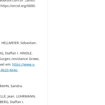
ao@uol.com.br. Lattes:
https://orcid.org/0000-
. HELLMEIER, Sebastian.
, Staffan I. HINDLE,
 Surges–resistance Grows.
ível em:
https://www.v-
f-4b20-8e4e-
GRAHN, Sandra.
ELLE, Jean. LÜHRMANN,
BERG, Staffan I.