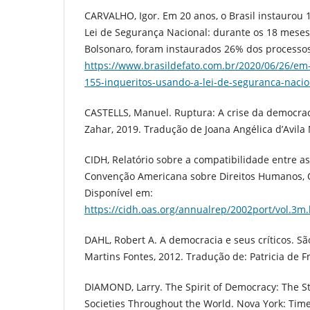
CARVALHO, Igor. Em 20 anos, o Brasil instaurou 
Lei de Segurança Nacional: durante os 18 meses
Bolsonaro, foram instaurados 26% dos processos
https://www.brasildefato.com.br/2020/06/26/em-
155-inqueritos-usando-a-lei-de-seguranca-nacio
CASTELLS, Manuel. Ruptura: A crise da democraci
Zahar, 2019. Tradução de Joana Angélica d’Avila
CIDH, Relatório sobre a compatibilidade entre as
Convenção Americana sobre Direitos Humanos, OE
Disponível em:
https://cidh.oas.org/annualrep/2002port/vol.3m
DAHL, Robert A. A democracia e seus críticos. S
Martins Fontes, 2012. Tradução de: Patricia de Fr
DIAMOND, Larry. The Spirit of Democracy: The St
Societies Throughout the World. Nova York: Time