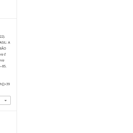
22).
SIL: A
NIÃO
ia E
mia
5–85.
h[]=39