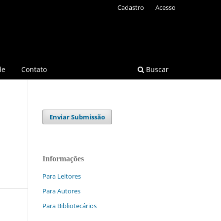
Cadastro
Acesso
de
Contato
Buscar
Enviar Submissão
Informações
Para Leitores
Para Autores
Para Bibliotecários