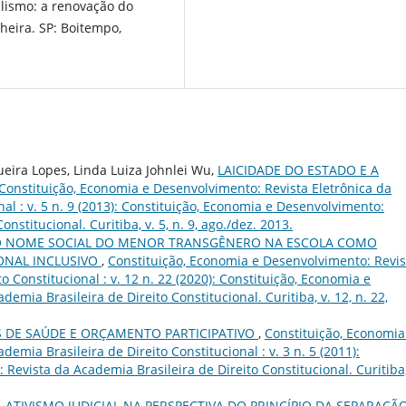
lismo: a renovação do
heira. SP: Boitempo,
eira Lopes, Linda Luiza Johnlei Wu,
LAICIDADE DO ESTADO E A
Constituição, Economia e Desenvolvimento: Revista Eletrônica da
al : v. 5 n. 9 (2013): Constituição, Economia e Desenvolvimento:
nstitucional. Curitiba, v. 5, n. 9, ago./dez. 2013.
DO NOME SOCIAL DO MENOR TRANSGÊNERO NA ESCOLA COMO
ONAL INCLUSIVO
,
Constituição, Economia e Desenvolvimento: Revis
o Constitucional : v. 12 n. 22 (2020): Constituição, Economia e
emia Brasileira de Direito Constitucional. Curitiba, v. 12, n. 22,
AS DE SAÚDE E ORÇAMENTO PARTICIPATIVO
,
Constituição, Economia
emia Brasileira de Direito Constitucional : v. 3 n. 5 (2011):
Revista da Academia Brasileira de Direito Constitucional. Curitiba,
,
ATIVISMO JUDICIAL NA PERSPECTIVA DO PRINCÍPIO DA SEPARAÇÃ