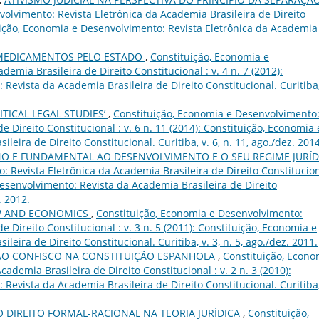
olvimento: Revista Eletrônica da Academia Brasileira de Direito
ituição, Economia e Desenvolvimento: Revista Eletrônica da Academia
MEDICAMENTOS PELO ESTADO
,
Constituição, Economia e
emia Brasileira de Direito Constitucional : v. 4 n. 7 (2012):
Revista da Academia Brasileira de Direito Constitucional. Curitiba,
TICAL LEGAL STUDIES’
,
Constituição, Economia e Desenvolvimento
e Direito Constitucional : v. 6 n. 11 (2014): Constituição, Economia 
eira de Direito Constitucional. Curitiba, v. 6, n. 11, ago./dez. 2014
O E FUNDAMENTAL AO DESENVOLVIMENTO E O SEU REGIME JURÍD
 Revista Eletrônica da Academia Brasileira de Direito Constitucion
 Desenvolvimento: Revista da Academia Brasileira de Direito
. 2012.
W AND ECONOMICS
,
Constituição, Economia e Desenvolvimento:
e Direito Constitucional : v. 3 n. 5 (2011): Constituição, Economia e
eira de Direito Constitucional. Curitiba, v. 3, n. 5, ago./dez. 2011.
NÃO CONFISCO NA CONSTITUIÇÃO ESPANHOLA
,
Constituição, Econo
ademia Brasileira de Direito Constitucional : v. 2 n. 3 (2010):
Revista da Academia Brasileira de Direito Constitucional. Curitiba,
O DIREITO FORMAL-RACIONAL NA TEORIA JURÍDICA
,
Constituição,