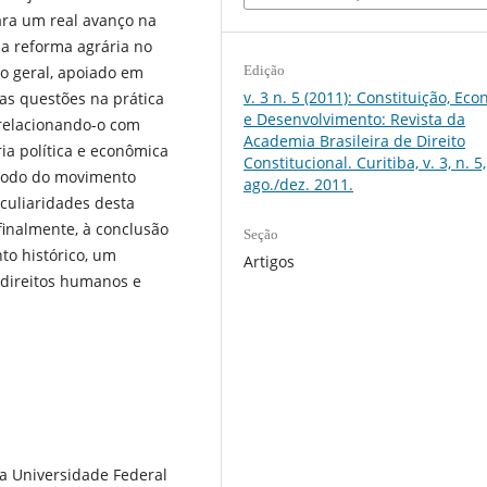
ara um real avanço na
da reforma agrária no
ico geral, apoiado em
Edição
v. 3 n. 5 (2011): Constituição, Ec
as questões na prática
e Desenvolvimento: Revista da
o, relacionando-o com
Academia Brasileira de Direito
a política e econômica
Constitucional. Curitiba, v. 3, n. 5,
ríodo do movimento
ago./dez. 2011.
eculiaridades desta
nalmente, à conclusão
Seção
o histórico, um
Artigos
s direitos humanos e
da Universidade Federal