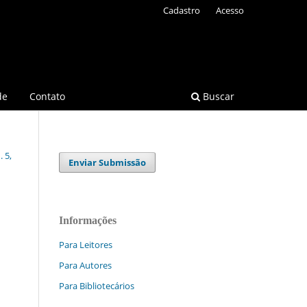
Cadastro
Acesso
de
Contato
Buscar
 5,
Enviar Submissão
Informações
Para Leitores
Para Autores
Para Bibliotecários