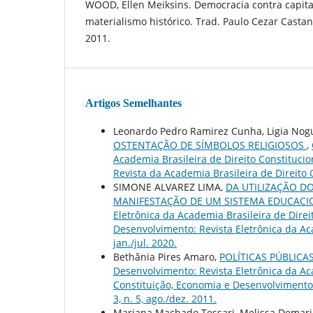
WOOD, Ellen Meiksins. Democracia contra capita
materialismo histórico. Trad. Paulo Cezar Castan
2011.
Artigos Semelhantes
Leonardo Pedro Ramirez Cunha, Ligia Nogu
OSTENTAÇÃO DE SÍMBOLOS RELIGIOSOS
,
Academia Brasileira de Direito Constitucion
Revista da Academia Brasileira de Direito Co
SIMONE ALVAREZ LIMA,
DA UTILIZAÇÃO 
MANIFESTAÇÃO DE UM SISTEMA EDUCACI
Eletrônica da Academia Brasileira de Direit
Desenvolvimento: Revista Eletrônica da Acad
jan./jul. 2020.
Bethânia Pires Amaro,
POLÍTICAS PÚBLIC
Desenvolvimento: Revista Eletrônica da Acad
Constituição, Economia e Desenvolvimento: 
3, n. 5, ago./dez. 2011.
Mariana Machado Tessari, Melissa Demari