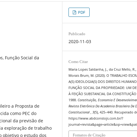
PDF
Publicado
2020-11-03
s, Função Social da
Como Citar
Maria Lopes Saldanha, J., da Cruz Mello, R.,
Morais Brum, M. (2020). O TRABALHO ESC
A(S) IDEOLOGIA(S) DOS DIREITOS HUMANO
FUNÇÃO SOCIAL DA PROPRIEDADE: UM DE
À FEIÇÃO SUBSTANCIAL DA CONSTITUIÇÃO
1988.
Constituição, Economia E Desenvolvime
leiro a Proposta de
Revista Eletrônica Da Academia Brasileira De D
Constitucional
,
3
(5), 425–440. Recuperado d
hecida como PEC do
https://www.abdconstojs.com.br/?
ucional da previsão de
journal=revista&page=article&op=view&pat
a exploração de trabalho
o objetivo o estudo dos
Fomatos de Citação