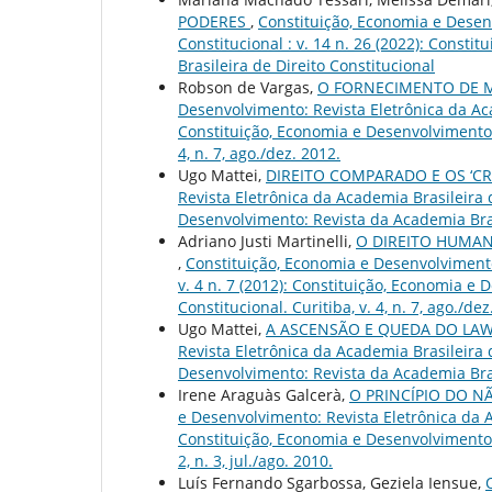
PODERES
,
Constituição, Economia e Desenv
Constitucional : v. 14 n. 26 (2022): Const
Brasileira de Direito Constitucional
Robson de Vargas,
O FORNECIMENTO DE 
Desenvolvimento: Revista Eletrônica da Acad
Constituição, Economia e Desenvolvimento: 
4, n. 7, ago./dez. 2012.
Ugo Mattei,
DIREITO COMPARADO E OS ‘CRI
Revista Eletrônica da Academia Brasileira d
Desenvolvimento: Revista da Academia Brasil
Adriano Justi Martinelli,
O DIREITO HUMAN
,
Constituição, Economia e Desenvolvimento:
v. 4 n. 7 (2012): Constituição, Economia e
Constitucional. Curitiba, v. 4, n. 7, ago./dez
Ugo Mattei,
A ASCENSÃO E QUEDA DO LA
Revista Eletrônica da Academia Brasileira d
Desenvolvimento: Revista da Academia Brasil
Irene Araguàs Galcerà,
O PRINCÍPIO DO 
e Desenvolvimento: Revista Eletrônica da Ac
Constituição, Economia e Desenvolvimento: 
2, n. 3, jul./ago. 2010.
Luís Fernando Sgarbossa, Geziela Iensue,