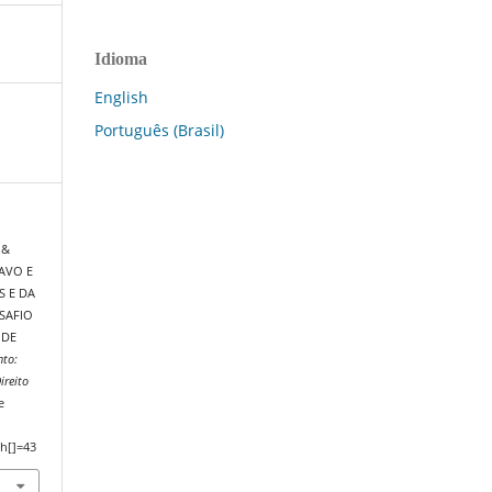
Idioma
English
Português (Brasil)
 &
RAVO E
S E DA
SAFIO
 DE
nto:
ireito
e
h[]=43