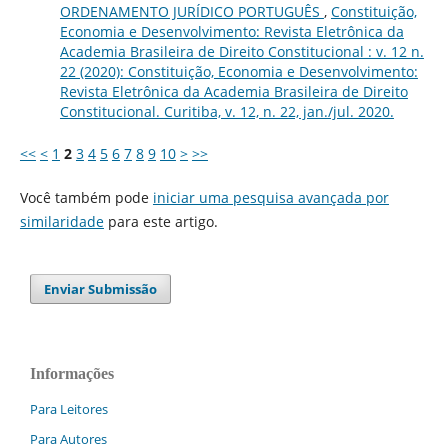
ORDENAMENTO JURÍDICO PORTUGUÊS
,
Constituição,
Economia e Desenvolvimento: Revista Eletrônica da
Academia Brasileira de Direito Constitucional : v. 12 n.
22 (2020): Constituição, Economia e Desenvolvimento:
Revista Eletrônica da Academia Brasileira de Direito
Constitucional. Curitiba, v. 12, n. 22, jan./jul. 2020.
<<
<
1
2
3
4
5
6
7
8
9
10
>
>>
Você também pode
iniciar uma pesquisa avançada por
similaridade
para este artigo.
Enviar Submissão
Informações
Para Leitores
Para Autores