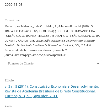
2020-11-03
Como Citar
Maria Lopes Saldanha, J., da Cruz Mello, R., & Morais Brum, M. (2020). O
TRABALHO ESCRAVO E A(S) IDEOLOGIA(S) DOS DIREITOS HUMANOS E DA
FUNÇÃO SOCIAL DA PROPRIEDADE: UM DESAFIO À FEIÇÃO SUBSTANCIAL DA
CONSTITUIÇÃO DE 1988.
Constituição, Economia E Desenvolvimento: Revista
Eletrônica Da Academia Brasileira De Direito Constitucional
,
3
(5), 425–440.
Recuperado de https://www.abdconstojs.com.br/?
journal=revista&page=article&op=view&path[]=43
Fomatos de Citação
Edição
v. 3 n. 5 (2011): Constituição, Economia e Desenvolvimento:
Revista da Academia Brasileira de Direito Constitucional.
Curitiba, v. 3, n. 5, ago./dez. 2011.
Seção