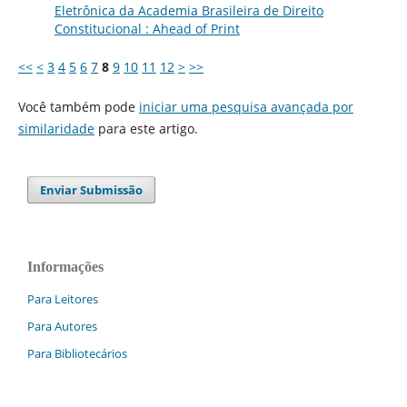
Eletrônica da Academia Brasileira de Direito
Constitucional : Ahead of Print
<<
<
3
4
5
6
7
8
9
10
11
12
>
>>
Você também pode
iniciar uma pesquisa avançada por
similaridade
para este artigo.
Enviar Submissão
Informações
Para Leitores
Para Autores
Para Bibliotecários