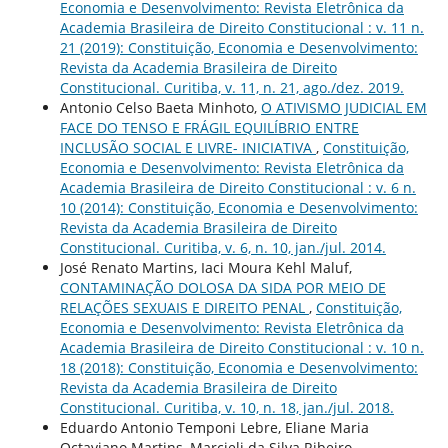
Economia e Desenvolvimento: Revista Eletrônica da
Academia Brasileira de Direito Constitucional : v. 11 n.
21 (2019): Constituição, Economia e Desenvolvimento:
Revista da Academia Brasileira de Direito
Constitucional. Curitiba, v. 11, n. 21, ago./dez. 2019.
Antonio Celso Baeta Minhoto,
O ATIVISMO JUDICIAL EM
FACE DO TENSO E FRÁGIL EQUILÍBRIO ENTRE
INCLUSÃO SOCIAL E LIVRE- INICIATIVA
,
Constituição,
Economia e Desenvolvimento: Revista Eletrônica da
Academia Brasileira de Direito Constitucional : v. 6 n.
10 (2014): Constituição, Economia e Desenvolvimento:
Revista da Academia Brasileira de Direito
Constitucional. Curitiba, v. 6, n. 10, jan./jul. 2014.
José Renato Martins, Iaci Moura Kehl Maluf,
CONTAMINAÇÃO DOLOSA DA SIDA POR MEIO DE
RELAÇÕES SEXUAIS E DIREITO PENAL
,
Constituição,
Economia e Desenvolvimento: Revista Eletrônica da
Academia Brasileira de Direito Constitucional : v. 10 n.
18 (2018): Constituição, Economia e Desenvolvimento:
Revista da Academia Brasileira de Direito
Constitucional. Curitiba, v. 10, n. 18, jan./jul. 2018.
Eduardo Antonio Temponi Lebre, Eliane Maria
Octaviano Martins, Marcieli da Silva Ribeiro,