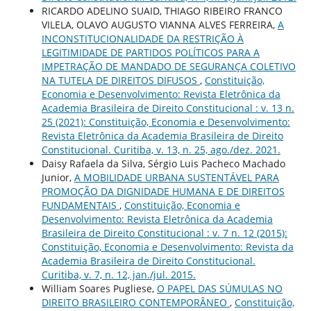
RICARDO ADELINO SUAID, THIAGO RIBEIRO FRANCO
VILELA, OLAVO AUGUSTO VIANNA ALVES FERREIRA,
A
INCONSTITUCIONALIDADE DA RESTRIÇÃO À
LEGITIMIDADE DE PARTIDOS POLÍTICOS PARA A
IMPETRAÇÃO DE MANDADO DE SEGURANÇA COLETIVO
NA TUTELA DE DIREITOS DIFUSOS
,
Constituição,
Economia e Desenvolvimento: Revista Eletrônica da
Academia Brasileira de Direito Constitucional : v. 13 n.
25 (2021): Constituição, Economia e Desenvolvimento:
Revista Eletrônica da Academia Brasileira de Direito
Constitucional. Curitiba, v. 13, n. 25, ago./dez. 2021.
Daisy Rafaela da Silva, Sérgio Luis Pacheco Machado
Junior,
A MOBILIDADE URBANA SUSTENTÁVEL PARA
PROMOÇÃO DA DIGNIDADE HUMANA E DE DIREITOS
FUNDAMENTAIS
,
Constituição, Economia e
Desenvolvimento: Revista Eletrônica da Academia
Brasileira de Direito Constitucional : v. 7 n. 12 (2015):
Constituição, Economia e Desenvolvimento: Revista da
Academia Brasileira de Direito Constitucional.
Curitiba, v. 7, n. 12, jan./jul. 2015.
William Soares Pugliese,
O PAPEL DAS SÚMULAS NO
DIREITO BRASILEIRO CONTEMPORÂNEO
,
Constituição,