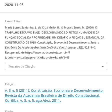
2020-11-03
Como Citar
Maria Lopes Saldanha, J., da Cruz Mello, R., & Morais Brum, M. (2020). O
TRABALHO ESCRAVO E A(S) IDEOLOGIA(S) DOS DIREITOS HUMANOS E DA
FUNÇÃO SOCIAL DA PROPRIEDADE: UM DESAFIO À FEIÇÃO SUBSTANCIAL DA
CONSTITUIÇÃO DE 1988.
Constituição, Economia E Desenvolvimento: Revista
Eletrônica Da Academia Brasileira De Direito Constitucional
,
3
(5), 425–440.
Recuperado de https://www.abdconstojs.com.br/?
journal=revista&page=article&op=view&path[]=43
Fomatos de Citação
Edição
v. 3 n. 5 (2011): Constituição, Economia e Desenvolvimento:
Revista da Academia Brasileira de Direito Constitucional.
Curitiba, v. 3, n. 5, ago./dez. 2011.
Seção