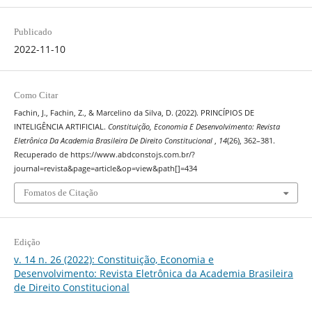
Publicado
2022-11-10
Como Citar
Fachin, J., Fachin, Z., & Marcelino da Silva, D. (2022). PRINCÍPIOS DE
INTELIGÊNCIA ARTIFICIAL.
Constituição, Economia E Desenvolvimento: Revista
Eletrônica Da Academia Brasileira De Direito Constitucional
,
14
(26), 362–381.
Recuperado de https://www.abdconstojs.com.br/?
journal=revista&page=article&op=view&path[]=434
Fomatos de Citação
Edição
v. 14 n. 26 (2022): Constituição, Economia e
Desenvolvimento: Revista Eletrônica da Academia Brasileira
de Direito Constitucional