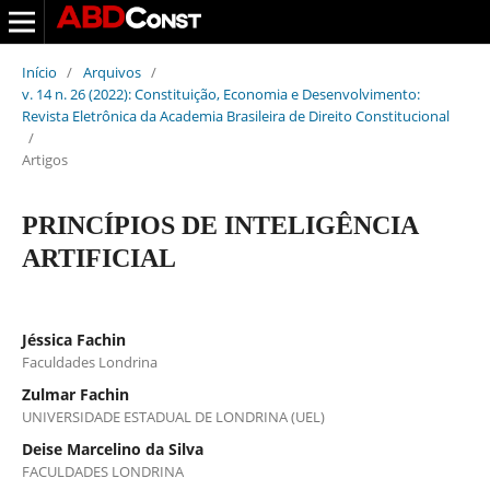
Início
/
Arquivos
/
v. 14 n. 26 (2022): Constituição, Economia e Desenvolvimento:
Revista Eletrônica da Academia Brasileira de Direito Constitucional
/
Artigos
PRINCÍPIOS DE INTELIGÊNCIA
ARTIFICIAL
Jéssica Fachin
Faculdades Londrina
Zulmar Fachin
UNIVERSIDADE ESTADUAL DE LONDRINA (UEL)
Deise Marcelino da Silva
FACULDADES LONDRINA