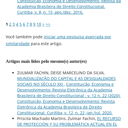
Constituição, Economia e Desenvolvimento: Revista da
Academia Brasileira de Direito Constitucional.
Curitiba, v. 8, n. 15, ago./dez. 2016.
1
2
3
4
5
6
7
8
9
10
>
>>
Você também pode
iniciar uma pesquisa avançada por
similaridade
para este artigo.
Artigos mais lidos pelo mesmo(s) autor(es)
ZULMAR FACHIN, DEISE MARCELINO DA SILVA,
MUNDIALIZAÇÃO DO CAPITAL E AS DESIGUALDADES
SOCIAIS NO SÉCULO XXI
,
Constituição, Economia e
Desenvolvimento: Revista Eletrônica da Academia
Brasileira de Direito Constitucional : v. 12 n. 22 (2020):
Constituição, Economia e Desenvolvimento: Revista
Eletrônica da Academia Brasileira de Direito
Constitucional. Curitiba, v. 12, n. 22, jan./jul. 2020.
Priscila Machado Martins, Zulmar Fachin,
EL RECURSO
DE PROTECCIÓN Y SU PROBLEMÁTICA ACTUAL EN EL