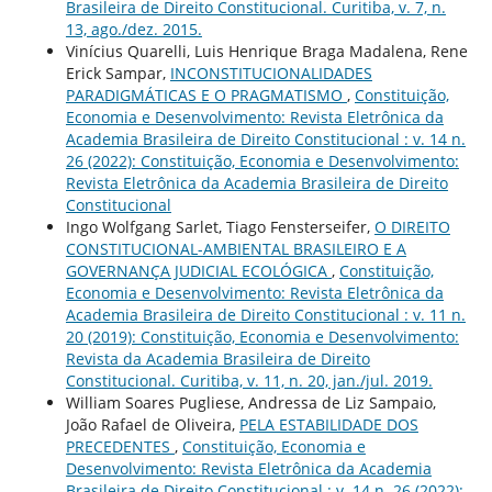
Brasileira de Direito Constitucional. Curitiba, v. 7, n.
13, ago./dez. 2015.
Vinícius Quarelli, Luis Henrique Braga Madalena, Rene
Erick Sampar,
INCONSTITUCIONALIDADES
PARADIGMÁTICAS E O PRAGMATISMO
,
Constituição,
Economia e Desenvolvimento: Revista Eletrônica da
Academia Brasileira de Direito Constitucional : v. 14 n.
26 (2022): Constituição, Economia e Desenvolvimento:
Revista Eletrônica da Academia Brasileira de Direito
Constitucional
Ingo Wolfgang Sarlet, Tiago Fensterseifer,
O DIREITO
CONSTITUCIONAL-AMBIENTAL BRASILEIRO E A
GOVERNANÇA JUDICIAL ECOLÓGICA
,
Constituição,
Economia e Desenvolvimento: Revista Eletrônica da
Academia Brasileira de Direito Constitucional : v. 11 n.
20 (2019): Constituição, Economia e Desenvolvimento:
Revista da Academia Brasileira de Direito
Constitucional. Curitiba, v. 11, n. 20, jan./jul. 2019.
William Soares Pugliese, Andressa de Liz Sampaio,
João Rafael de Oliveira,
PELA ESTABILIDADE DOS
PRECEDENTES
,
Constituição, Economia e
Desenvolvimento: Revista Eletrônica da Academia
Brasileira de Direito Constitucional : v. 14 n. 26 (2022):