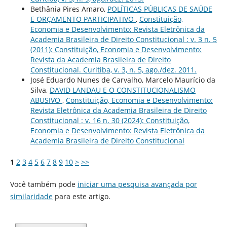
Bethânia Pires Amaro,
POLÍTICAS PÚBLICAS DE SAÚDE
E ORÇAMENTO PARTICIPATIVO
,
Constituição,
Economia e Desenvolvimento: Revista Eletrônica da
Academia Brasileira de Direito Constitucional : v. 3 n. 5
(2011): Constituição, Economia e Desenvolvimento:
Revista da Academia Brasileira de Direito
Constitucional. Curitiba, v. 3, n. 5, ago./dez. 2011.
José Eduardo Nunes de Carvalho, Marcelo Maurício da
Silva,
DAVID LANDAU E O CONSTITUCIONALISMO
ABUSIVO
,
Constituição, Economia e Desenvolvimento:
Revista Eletrônica da Academia Brasileira de Direito
Constitucional : v. 16 n. 30 (2024): Constituição,
Economia e Desenvolvimento: Revista Eletrônica da
Academia Brasileira de Direito Constitucional
1
2
3
4
5
6
7
8
9
10
>
>>
Você também pode
iniciar uma pesquisa avançada por
similaridade
para este artigo.