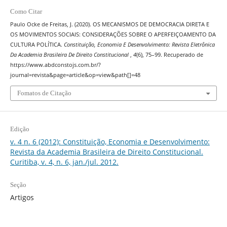
Como Citar
Paulo Ocke de Freitas, J. (2020). OS MECANISMOS DE DEMOCRACIA DIRETA E
OS MOVIMENTOS SOCIAIS: CONSIDERAÇÕES SOBRE O APERFEIÇOAMENTO DA
CULTURA POLÍTICA.
Constituição, Economia E Desenvolvimento: Revista Eletrônica
Da Academia Brasileira De Direito Constitucional
,
4
(6), 75–99. Recuperado de
https://www.abdconstojs.com.br/?
journal=revista&page=article&op=view&path[]=48
Fomatos de Citação
Edição
v. 4 n. 6 (2012): Constituição, Economia e Desenvolvimento:
Revista da Academia Brasileira de Direito Constitucional.
Curitiba, v. 4, n. 6, jan./jul. 2012.
Seção
Artigos