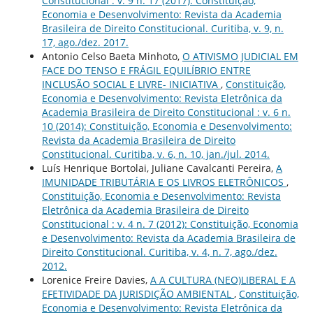
Constitucional : v. 9 n. 17 (2017): Constituição,
Economia e Desenvolvimento: Revista da Academia
Brasileira de Direito Constitucional. Curitiba, v. 9, n.
17, ago./dez. 2017.
Antonio Celso Baeta Minhoto,
O ATIVISMO JUDICIAL EM
FACE DO TENSO E FRÁGIL EQUILÍBRIO ENTRE
INCLUSÃO SOCIAL E LIVRE- INICIATIVA
,
Constituição,
Economia e Desenvolvimento: Revista Eletrônica da
Academia Brasileira de Direito Constitucional : v. 6 n.
10 (2014): Constituição, Economia e Desenvolvimento:
Revista da Academia Brasileira de Direito
Constitucional. Curitiba, v. 6, n. 10, jan./jul. 2014.
Luís Henrique Bortolai, Juliane Cavalcanti Pereira,
A
IMUNIDADE TRIBUTÁRIA E OS LIVROS ELETRÔNICOS
,
Constituição, Economia e Desenvolvimento: Revista
Eletrônica da Academia Brasileira de Direito
Constitucional : v. 4 n. 7 (2012): Constituição, Economia
e Desenvolvimento: Revista da Academia Brasileira de
Direito Constitucional. Curitiba, v. 4, n. 7, ago./dez.
2012.
Lorenice Freire Davies,
A A CULTURA (NEO)LIBERAL E A
EFETIVIDADE DA JURISDIÇÃO AMBIENTAL
,
Constituição,
Economia e Desenvolvimento: Revista Eletrônica da