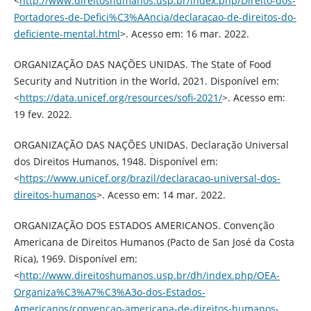
<
http://www.direitoshumanos.usp.br/index.php/Direito-dos-
Portadores-de-Defici%C3%AAncia/declaracao-de-direitos-do-
deficiente-mental.html
>. Acesso em: 16 mar. 2022.
ORGANIZAÇÃO DAS NAÇÕES UNIDAS. The State of Food
Security and Nutrition in the World, 2021. Disponível em:
<
https://data.unicef.org/resources/sofi-2021/
>. Acesso em:
19 fev. 2022.
ORGANIZAÇÃO DAS NAÇÕES UNIDAS. Declaração Universal
dos Direitos Humanos, 1948. Disponível em:
<
https://www.unicef.org/brazil/declaracao-universal-dos-
direitos-humanos
>. Acesso em: 14 mar. 2022.
ORGANIZAÇÃO DOS ESTADOS AMERICANOS. Convenção
Americana de Direitos Humanos (Pacto de San José da Costa
Rica), 1969. Disponível em:
<
http://www.direitoshumanos.usp.br/dh/index.php/OEA-
Organiza%C3%A7%C3%A3o-dos-Estados-
Americanos/convencao-americana-de-direitos-humanos-