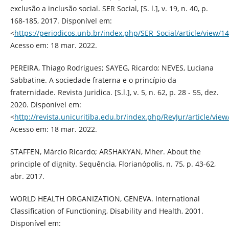
exclusão a inclusão social. SER Social, [S. l.], v. 19, n. 40, p.
168-185, 2017. Disponível em:
<
https://periodicos.unb.br/index.php/SER_Social/article/view/1
Acesso em: 18 mar. 2022.
PEREIRA, Thiago Rodrigues; SAYEG, Ricardo; NEVES, Luciana
Sabbatine. A sociedade fraterna e o princípio da
fraternidade. Revista Juridica. [S.l.], v. 5, n. 62, p. 28 - 55, dez.
2020. Disponível em:
<
http://revista.unicuritiba.edu.br/index.php/RevJur/article/vi
Acesso em: 18 mar. 2022.
STAFFEN, Márcio Ricardo; ARSHAKYAN, Mher. About the
principle of dignity. Sequência, Florianópolis, n. 75, p. 43-62,
abr. 2017.
WORLD HEALTH ORGANIZATION, GENEVA. International
Classification of Functioning, Disability and Health, 2001.
Disponível em: