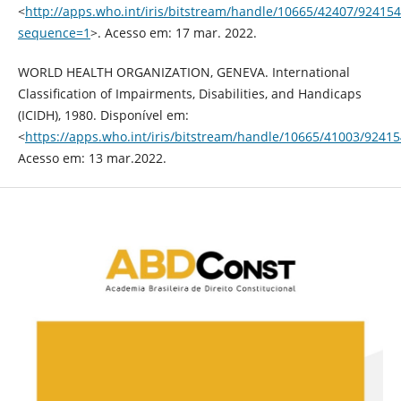
<
http://apps.who.int/iris/bitstream/handle/10665/42407/924
sequence=1
>. Acesso em: 17 mar. 2022.
WORLD HEALTH ORGANIZATION, GENEVA. International
Classification of Impairments, Disabilities, and Handicaps
(ICIDH), 1980. Disponível em:
<
https://apps.who.int/iris/bitstream/handle/10665/41003/92415
Acesso em: 13 mar.2022.