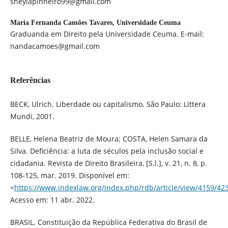
sheylapinheiro99@gmail.com
Maria Fernanda Camões Tavares,
Universidade Ceuma
Graduanda em Direito pela Universidade Ceuma. E-mail:
nandacamoes@gmail.com
Referências
BECK, Ulrich. Liberdade ou capitalismo. São Paulo: Littera
Mundi, 2001.
BELLE, Helena Beatriz de Moura; COSTA, Helen Samara da
Silva. Deficiência: a luta de séculos pela inclusão social e
cidadania. Revista de Direito Brasileira, [S.l.], v. 21, n. 8, p.
108-125, mar. 2019. Disponível em:
<
https://www.indexlaw.org/index.php/rdb/article/view/4159/42
Acesso em: 11 abr. 2022.
BRASIL. Constituição da República Federativa do Brasil de