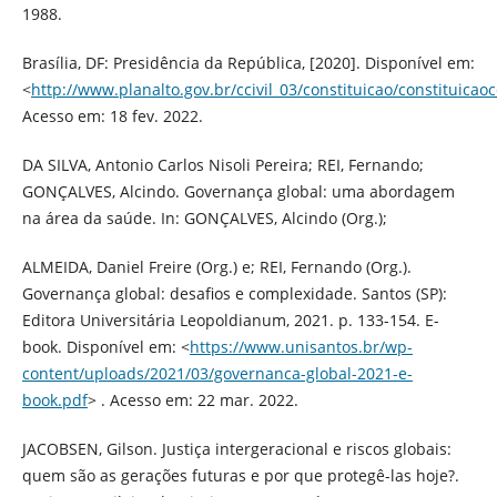
1988.
Brasília, DF: Presidência da República, [2020]. Disponível em:
<
http://www.planalto.gov.br/ccivil_03/constituicao/constituica
Acesso em: 18 fev. 2022.
DA SILVA, Antonio Carlos Nisoli Pereira; REI, Fernando;
GONÇALVES, Alcindo. Governança global: uma abordagem
na área da saúde. In: GONÇALVES, Alcindo (Org.);
ALMEIDA, Daniel Freire (Org.) e; REI, Fernando (Org.).
Governança global: desafios e complexidade. Santos (SP):
Editora Universitária Leopoldianum, 2021. p. 133-154. E-
book. Disponível em: <
https://www.unisantos.br/wp-
content/uploads/2021/03/governanca-global-2021-e-
book.pdf
> . Acesso em: 22 mar. 2022.
JACOBSEN, Gilson. Justiça intergeracional e riscos globais:
quem são as gerações futuras e por que protegê-las hoje?.