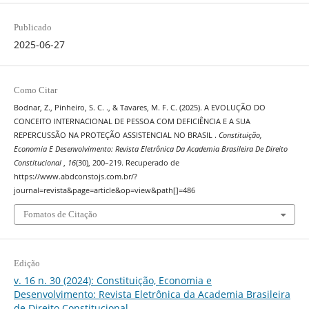
Publicado
2025-06-27
Como Citar
Bodnar, Z., Pinheiro, S. C. ., & Tavares, M. F. C. (2025). A EVOLUÇÃO DO
CONCEITO INTERNACIONAL DE PESSOA COM DEFICIÊNCIA E A SUA
REPERCUSSÃO NA PROTEÇÃO ASSISTENCIAL NO BRASIL .
Constituição,
Economia E Desenvolvimento: Revista Eletrônica Da Academia Brasileira De Direito
Constitucional
,
16
(30), 200–219. Recuperado de
https://www.abdconstojs.com.br/?
journal=revista&page=article&op=view&path[]=486
Fomatos de Citação
Edição
v. 16 n. 30 (2024): Constituição, Economia e
Desenvolvimento: Revista Eletrônica da Academia Brasileira
de Direito Constitucional