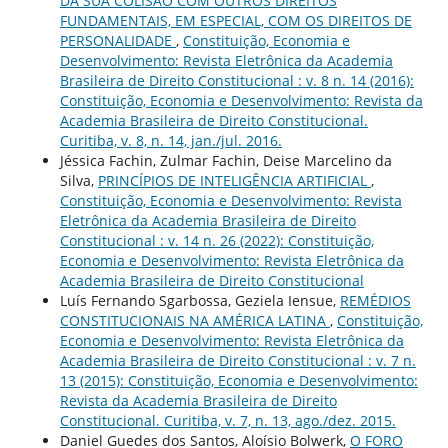
DA SUA COLISÃO COM OUTROS DIREITOS
FUNDAMENTAIS, EM ESPECIAL, COM OS DIREITOS DE
PERSONALIDADE
,
Constituição, Economia e
Desenvolvimento: Revista Eletrônica da Academia
Brasileira de Direito Constitucional : v. 8 n. 14 (2016):
Constituição, Economia e Desenvolvimento: Revista da
Academia Brasileira de Direito Constitucional.
Curitiba, v. 8, n. 14, jan./jul. 2016.
Jéssica Fachin, Zulmar Fachin, Deise Marcelino da
Silva,
PRINCÍPIOS DE INTELIGÊNCIA ARTIFICIAL
,
Constituição, Economia e Desenvolvimento: Revista
Eletrônica da Academia Brasileira de Direito
Constitucional : v. 14 n. 26 (2022): Constituição,
Economia e Desenvolvimento: Revista Eletrônica da
Academia Brasileira de Direito Constitucional
Luís Fernando Sgarbossa, Geziela Iensue,
REMÉDIOS
CONSTITUCIONAIS NA AMÉRICA LATINA
,
Constituição,
Economia e Desenvolvimento: Revista Eletrônica da
Academia Brasileira de Direito Constitucional : v. 7 n.
13 (2015): Constituição, Economia e Desenvolvimento:
Revista da Academia Brasileira de Direito
Constitucional. Curitiba, v. 7, n. 13, ago./dez. 2015.
Daniel Guedes dos Santos, Aloísio Bolwerk,
O FORO