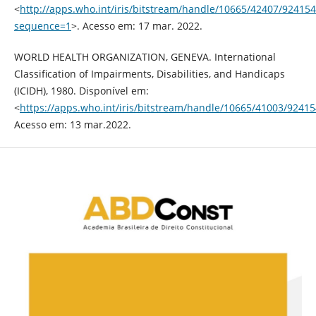
<
http://apps.who.int/iris/bitstream/handle/10665/42407/924
sequence=1
>. Acesso em: 17 mar. 2022.
WORLD HEALTH ORGANIZATION, GENEVA. International
Classification of Impairments, Disabilities, and Handicaps
(ICIDH), 1980. Disponível em:
<
https://apps.who.int/iris/bitstream/handle/10665/41003/92415
Acesso em: 13 mar.2022.