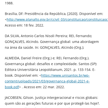
1988.
Brasília, DF: Presidência da República, [2020]. Disponível em:
<
http://www.planalto.gov.br/ccivil_03/constituicao/constituica
Acesso em: 18 fev. 2022.
DA SILVA, Antonio Carlos Nisoli Pereira; REI, Fernando;
GONÇALVES, Alcindo. Governança global: uma abordagem
na área da saúde. In: GONÇALVES, Alcindo (Org.);
ALMEIDA, Daniel Freire (Org.) e; REI, Fernando (Org.).
Governança global: desafios e complexidade. Santos (SP):
Editora Universitária Leopoldianum, 2021. p. 133-154. E-
book. Disponível em: <
https://www.unisantos.br/wp-
content/uploads/2021/03/governanca-global-2021-e-
book.pdf
> . Acesso em: 22 mar. 2022.
JACOBSEN, Gilson. Justiça intergeracional e riscos globais:
quem são as gerações futuras e por que protegê-las hoje?.