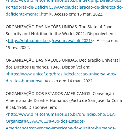
<
http://www.direitoshumanos.usp.br/index.php/Direito-dos-
Portadores-de-Defici%C3%AAncia/declaracao-de-direitos-do-
deficiente-mental.html
>. Acesso em: 16 mar. 2022.
ORGANIZAÇÃO DAS NAÇÕES UNIDAS. The State of Food
Security and Nutrition in the World, 2021. Disponível em:
<
https://data.unicef.org/resources/sofi-2021/
>. Acesso em:
19 fev. 2022.
ORGANIZAÇÃO DAS NAÇÕES UNIDAS. Declaração Universal
dos Direitos Humanos, 1948. Disponível em:
<
https://www.unicef.org/brazil/declaracao-universal-dos-
direitos-humanos
>. Acesso em: 14 mar. 2022.
ORGANIZAÇÃO DOS ESTADOS AMERICANOS. Convenção
Americana de Direitos Humanos (Pacto de San José da Costa
Rica), 1969. Disponível em:
<
http://www.direitoshumanos.usp.br/dh/index.php/OEA-
Organiza%C3%A7%C3%A3o-dos-Estados-
Americanos/convencao-americana-de-direitos-humanos-