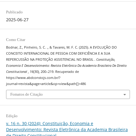
Publicado
2025-06-27
Como Citar
Bodnar, Z., Pinheiro, S. C. ., & Tavares, M. F. C. (2025). A EVOLUÇÃO DO
CONCEITO INTERNACIONAL DE PESSOA COM DEFICIÊNCIA E A SUA
REPERCUSSÃO NA PROTEÇÃO ASSISTENCIAL NO BRASIL .
Constituição,
Economia E Desenvolvimento: Revista Eletrônica Da Academia Brasileira De Direito
Constitucional
,
16
(30), 200–219. Recuperado de
https://www.abdconstojs.com.br/?
journal=revista&page=article&op=view&path[]=486
Fomatos de Citação
Edição
v. 16 n. 30 (2024): Constituição, Economia e
Desenvolvimento: Revista Eletrônica da Academia Brasileira
de Direito Constitucional