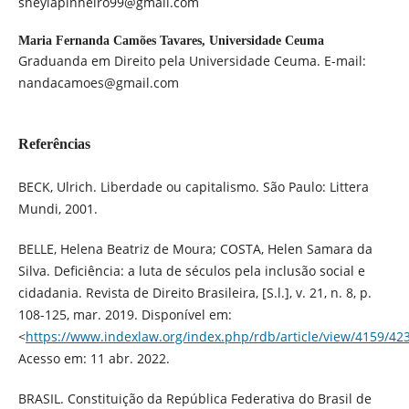
sheylapinheiro99@gmail.com
Maria Fernanda Camões Tavares,
Universidade Ceuma
Graduanda em Direito pela Universidade Ceuma. E-mail:
nandacamoes@gmail.com
Referências
BECK, Ulrich. Liberdade ou capitalismo. São Paulo: Littera
Mundi, 2001.
BELLE, Helena Beatriz de Moura; COSTA, Helen Samara da
Silva. Deficiência: a luta de séculos pela inclusão social e
cidadania. Revista de Direito Brasileira, [S.l.], v. 21, n. 8, p.
108-125, mar. 2019. Disponível em:
<
https://www.indexlaw.org/index.php/rdb/article/view/4159/42
Acesso em: 11 abr. 2022.
BRASIL. Constituição da República Federativa do Brasil de