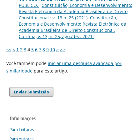
PÚBLICO.
,
Constituição, Economia e Desenvolvimento:
Revista Eletrônica da Academia Brasileira de Direito
Constitucional : v. 13 n. 25 (2021): Constituição,
Economia e Desenvolvimento: Revista Eletrônica da
Academia Brasileira de Direito Constitucional.
Curitiba, v. 13, n. 25, ago./dez. 2021.
<<
<
1
2
3
4
5
6
7
8
9
10
>
>>
Você também pode
iniciar uma pesquisa avançada por
similaridade
para este artigo.
Enviar Submissão
Informações
Para Leitores
Para Autores