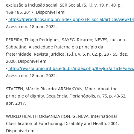
exclusão a inclusão social. SER Social, [S. l.], v. 19, n. 40, p.
168-185, 2017. Disponível em:
<
https://periodicos.unb.br/index.php/SER_Social/article/view/1
Acesso em: 18 mar. 2022.
PEREIRA, Thiago Rodrigues; SAYEG, Ricardo; NEVES, Luciana
Sabbatine. A sociedade fraterna e o princípio da
fraternidade. Revista Juridica. [S.l.], v. 5, n. 62, p. 28 - 55, dez.
2020. Disponível em:
<
http://revista.unicuritiba.edu.br/index.php/RevJur/article/vi
Acesso em: 18 mar. 2022.
STAFFEN, Márcio Ricardo; ARSHAKYAN, Mher. About the
principle of dignity. Sequência, Florianópolis, n. 75, p. 43-62,
abr. 2017.
WORLD HEALTH ORGANIZATION, GENEVA. International
Classification of Functioning, Disability and Health, 2001.
Disponível em: