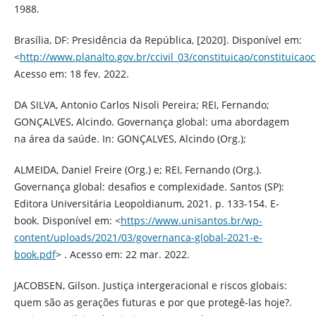
1988.
Brasília, DF: Presidência da República, [2020]. Disponível em:
<
http://www.planalto.gov.br/ccivil_03/constituicao/constituica
Acesso em: 18 fev. 2022.
DA SILVA, Antonio Carlos Nisoli Pereira; REI, Fernando;
GONÇALVES, Alcindo. Governança global: uma abordagem
na área da saúde. In: GONÇALVES, Alcindo (Org.);
ALMEIDA, Daniel Freire (Org.) e; REI, Fernando (Org.).
Governança global: desafios e complexidade. Santos (SP):
Editora Universitária Leopoldianum, 2021. p. 133-154. E-
book. Disponível em: <
https://www.unisantos.br/wp-
content/uploads/2021/03/governanca-global-2021-e-
book.pdf
> . Acesso em: 22 mar. 2022.
JACOBSEN, Gilson. Justiça intergeracional e riscos globais:
quem são as gerações futuras e por que protegê-las hoje?.