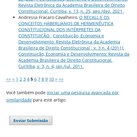
Revista Eletrônica da Academia Brasileira de Direito
Constitucional. Curitiba, v. 13, n. 25, ago./dez. 2021.
Andressa Fracaro Cavalheiro,
O RECALL E OS
CONCEITOS HÄBERLIANOS DE HERMENÊUTICA
CONSTITUCIONAL DOS INTÉRPRETES DA
CONSTITUIÇÃO
,
Constituição, Economia e
Desenvolvimento: Revista Eletrônica da Academia
Brasileira de Direito Constitucional : v. 3 n. 4 (2011):
Constituição, Economia e Desenvolvimento: Revista da
Academia Brasileira de Direito Constitucional.
Curitiba, v. 3, n. 4, jan./jul. 2011.
<<
<
1
2
3
4
5
6
7
8
9
10
>
>>
Você também pode
iniciar uma pesquisa avançada por
similaridade
para este artigo.
Enviar Submissão