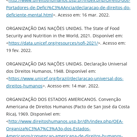
<
http://www.direitoshumanos.usp.br/index.php/Direito-dos-
Portadores-de-Defici%C3%AAncia/declaracao-de-direitos-do-
deficiente-mental.html
>. Acesso em: 16 mar. 2022.
ORGANIZAÇÃO DAS NAÇÕES UNIDAS. The State of Food
Security and Nutrition in the World, 2021. Disponível em:
<
https://data.unicef.org/resources/sofi-2021/
>. Acesso em:
19 fev. 2022.
ORGANIZAÇÃO DAS NAÇÕES UNIDAS. Declaração Universal
dos Direitos Humanos, 1948. Disponível em:
<
https://www.unicef.org/brazil/declaracao-universal-dos-
direitos-humanos
>. Acesso em: 14 mar. 2022.
ORGANIZAÇÃO DOS ESTADOS AMERICANOS. Convenção
Americana de Direitos Humanos (Pacto de San José da Costa
Rica), 1969. Disponível em:
<
http://www.direitoshumanos.usp.br/dh/index.php/OEA-
Organiza%C3%A7%C3%A3o-dos-Estados-
Americanos/convencao-americana-de-direitos-humanos-