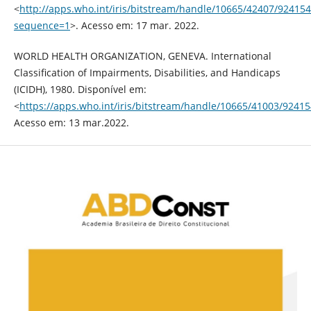
<
http://apps.who.int/iris/bitstream/handle/10665/42407/924
sequence=1
>. Acesso em: 17 mar. 2022.
WORLD HEALTH ORGANIZATION, GENEVA. International
Classification of Impairments, Disabilities, and Handicaps
(ICIDH), 1980. Disponível em:
<
https://apps.who.int/iris/bitstream/handle/10665/41003/92415
Acesso em: 13 mar.2022.