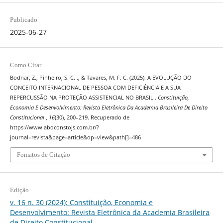
Publicado
2025-06-27
Como Citar
Bodnar, Z., Pinheiro, S. C. ., & Tavares, M. F. C. (2025). A EVOLUÇÃO DO
CONCEITO INTERNACIONAL DE PESSOA COM DEFICIÊNCIA E A SUA
REPERCUSSÃO NA PROTEÇÃO ASSISTENCIAL NO BRASIL .
Constituição,
Economia E Desenvolvimento: Revista Eletrônica Da Academia Brasileira De Direito
Constitucional
,
16
(30), 200–219. Recuperado de
https://www.abdconstojs.com.br/?
journal=revista&page=article&op=view&path[]=486
Fomatos de Citação
Edição
v. 16 n. 30 (2024): Constituição, Economia e
Desenvolvimento: Revista Eletrônica da Academia Brasileira
de Direito Constitucional