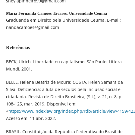
sheylapinheiro99@gmail.com
Maria Fernanda Camões Tavares,
Universidade Ceuma
Graduanda em Direito pela Universidade Ceuma. E-mail:
nandacamoes@gmail.com
Referências
BECK, Ulrich. Liberdade ou capitalismo. São Paulo: Littera
Mundi, 2001.
BELLE, Helena Beatriz de Moura; COSTA, Helen Samara da
Silva. Deficiência: a luta de séculos pela inclusão social e
cidadania. Revista de Direito Brasileira, [S.l.], v. 21, n. 8, p.
108-125, mar. 2019. Disponível em:
<
https://www.indexlaw.org/index.php/rdb/article/view/4159/42
Acesso em: 11 abr. 2022.
BRASIL. Constituição da República Federativa do Brasil de