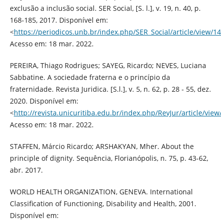
exclusão a inclusão social. SER Social, [S. l.], v. 19, n. 40, p.
168-185, 2017. Disponível em:
<
https://periodicos.unb.br/index.php/SER_Social/article/view/1
Acesso em: 18 mar. 2022.
PEREIRA, Thiago Rodrigues; SAYEG, Ricardo; NEVES, Luciana
Sabbatine. A sociedade fraterna e o princípio da
fraternidade. Revista Juridica. [S.l.], v. 5, n. 62, p. 28 - 55, dez.
2020. Disponível em:
<
http://revista.unicuritiba.edu.br/index.php/RevJur/article/vi
Acesso em: 18 mar. 2022.
STAFFEN, Márcio Ricardo; ARSHAKYAN, Mher. About the
principle of dignity. Sequência, Florianópolis, n. 75, p. 43-62,
abr. 2017.
WORLD HEALTH ORGANIZATION, GENEVA. International
Classification of Functioning, Disability and Health, 2001.
Disponível em: