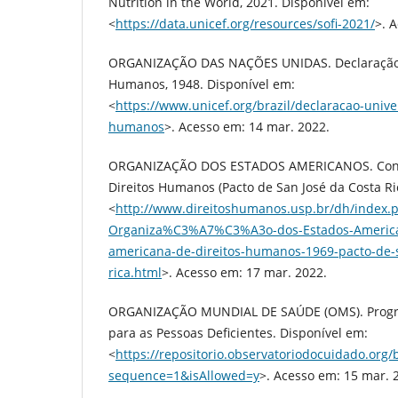
Nutrition in the World, 2021. Disponível em:
<
https://data.unicef.org/resources/sofi-2021/
>. 
ORGANIZAÇÃO DAS NAÇÕES UNIDAS. Declaração U
Humanos, 1948. Disponível em:
<
https://www.unicef.org/brazil/declaracao-univer
humanos
>. Acesso em: 14 mar. 2022.
ORGANIZAÇÃO DOS ESTADOS AMERICANOS. Conv
Direitos Humanos (Pacto de San José da Costa Ric
<
http://www.direitoshumanos.usp.br/dh/index.
Organiza%C3%A7%C3%A3o-dos-Estados-America
americana-de-direitos-humanos-1969-pacto-de-s
rica.html
>. Acesso em: 17 mar. 2022.
ORGANIZAÇÃO MUNDIAL DE SAÚDE (OMS). Progr
para as Pessoas Deficientes. Disponível em:
<
https://repositorio.observatoriodocuidado
sequence=1&isAllowed=y
>. Acesso em: 15 mar. 