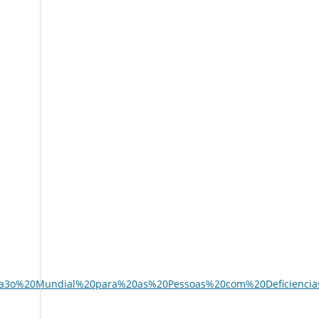
c3%a3o%20Mundial%20para%20as%20Pessoas%20com%20Deficiencias