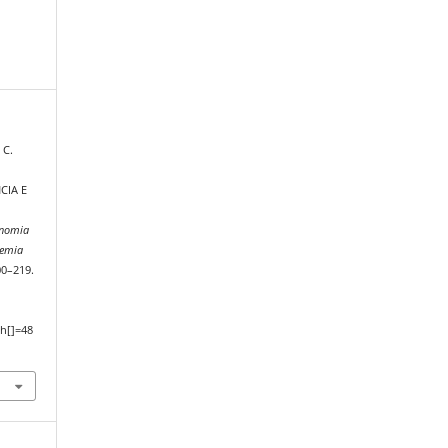
 C.
CIA E
onomia
demia
00–219.
h[]=48