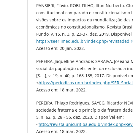
PANSIERI, Flávio; ROBL FILHO, Ilton Norberto. Glo
constitucional comparado e constitucionalismo 
visões sobre os impactos da mundialização das r
econômicas no constitucionalismo. Revista Brasil
Fundo, v. 15, n. 3, p. 23-37, dez. 2019. Disponível
https://seer.imed.edu.br/index.php/revistadedir
Acesso em: 20 jan. 2022.
PEREIRA, Jaquelline Andrade; SARAIVA, Joseana Ma
social da população deficiente: da exclusão a inc
[S. l.], v. 19, n. 40, p. 168-185, 2017. Disponível e
<
https://periodicos.unb.br/index.php/SER_Social
Acesso em: 18 mar. 2022.
PEREIRA, Thiago Rodrigues; SAYEG, Ricardo; NEV
sociedade fraterna e o princípio da fraternidade. R
5, n. 62, p. 28 - 55, dez. 2020. Disponível em:
<
http://revista.unicuritiba.edu.br/index.php/Re
Acesso em: 18 mar. 2022.