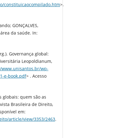
cao/constituicaocompilado.htm
>.
ernando; GONÇALVES,
área da saúde. In:
rg.). Governança global:
iversitária Leopoldianum,
//www.unisantos.br/wp-
1-e-book.pdf
> . Acesso
os globais: quem são as
ista Brasileira de Direito,
isponível em:
eito/article/view/3353/2463
.