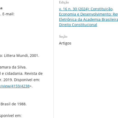
Edição
ma
v. 16 n. 30 (2024): Constituição,
 E-mail:
Economia e Desenvolvimento: Rev
Eletrônica da Academia Brasileir
Direito Constitucional
Seção
Artigos
o: Littera Mundi, 2001.
amara da Silva.
l e cidadania. Revista de
mar. 2019. Disponível em:
e/view/4159/4238
>.
Brasil de 1988.
isponível em: