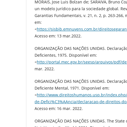
MORAIS, Jose Luis Bolzan de; SARAIVA, Bruno Coz
un modelo jurídico para la sociedade global. Rev
Garantias Fundamentais, v. 21, n. 2, p. 263-266,
em:
<
https://sisbib.emnuvens.com.br/direitosegarant
Acesso em: 13 mar.2022.
ORGANIZAÇÃO DAS NAÇÕES UNIDAS. Declaração d
Deficientes, 1975. Disponível em:
<
http://portal.mec.gov.br/seesp/arquivos/pdf/de
mar. 2022.
ORGANIZAÇÃO DAS NAÇÕES UNIDAS. Declaração 
Deficiente Mental, 1971. Disponível em:
<
http://www.direitoshumanos.usp.br/index.php/
de-Defici%C3%AAncia/declaracao-de-direitos-do
Acesso em: 16 mar. 2022.
ORGANIZAÇÃO DAS NAÇÕES UNIDAS. The State of