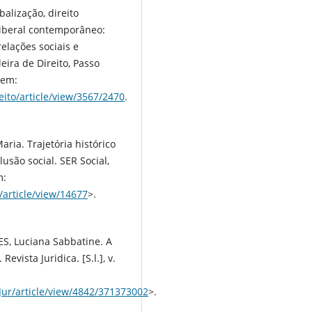
balização, direito
liberal contemporâneo:
elações sociais e
eira de Direito, Passo
 em:
eito/article/view/3567/2470
.
ria. Trajetória histórico
lusão social. SER Social,
m:
/article/view/14677
>.
ES, Luciana Sabbatine. A
evista Juridica. [S.l.], v.
vJur/article/view/4842/371373002
>.