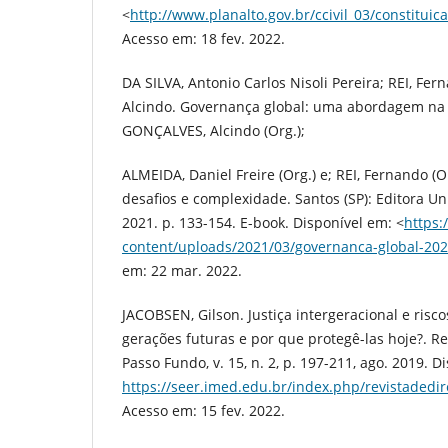
<
http://www.planalto.gov.br/ccivil_03/constitui
Acesso em: 18 fev. 2022.
DA SILVA, Antonio Carlos Nisoli Pereira; REI, F
Alcindo. Governança global: uma abordagem na 
GONÇALVES, Alcindo (Org.);
ALMEIDA, Daniel Freire (Org.) e; REI, Fernando (O
desafios e complexidade. Santos (SP): Editora Un
2021. p. 133-154. E-book. Disponível em: <
https:
content/uploads/2021/03/governanca-global-202
em: 22 mar. 2022.
JACOBSEN, Gilson. Justiça intergeracional e risc
gerações futuras e por que protegê-las hoje?. Rev
Passo Fundo, v. 15, n. 2, p. 197-211, ago. 2019. D
https://seer.imed.edu.br/index.php/revistadedir
Acesso em: 15 fev. 2022.