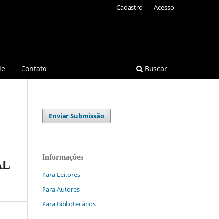
Cadastro
Acesso
de
Contato
Buscar
Enviar Submissão
Informações
AL
Para Leitores
Para Autores
Para Bibliotecários