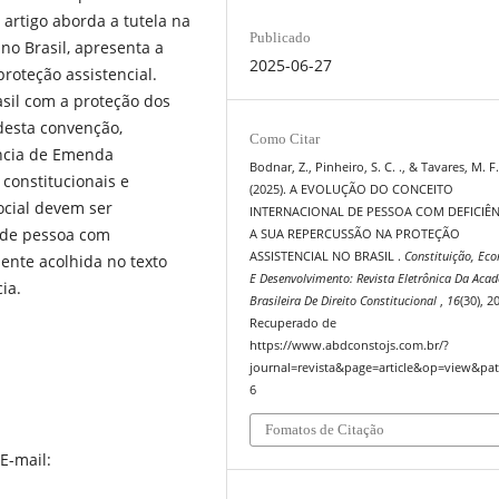
 artigo aborda a tutela na
Publicado
no Brasil, apresenta a
2025-06-27
roteção assistencial.
sil com a proteção dos
desta convenção,
Como Citar
ência de Emenda
Bodnar, Z., Pinheiro, S. C. ., & Tavares, M. F.
 constitucionais e
(2025). A EVOLUÇÃO DO CONCEITO
ocial devem ser
INTERNACIONAL DE PESSOA COM DEFICIÊN
 de pessoa com
A SUA REPERCUSSÃO NA PROTEÇÃO
ASSISTENCIAL NO BRASIL .
Constituição, Ec
mente acolhida no texto
E Desenvolvimento: Revista Eletrônica Da Aca
cia.
Brasileira De Direito Constitucional
,
16
(30), 2
Recuperado de
https://www.abdconstojs.com.br/?
journal=revista&page=article&op=view&pat
6
Fomatos de Citação
E-mail: