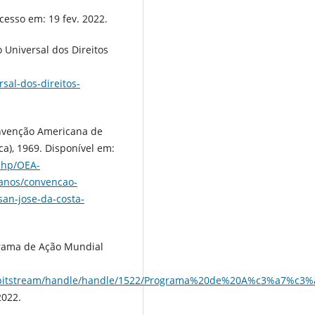
Acesso em: 19 fev. 2022.
niversal dos Direitos
sal-dos-direitos-
enção Americana de
a), 1969. Disponível em:
php/OEA-
nos/convencao-
an-jose-da-costa-
ama de Ação Mundial
.org/bitstream/handle/handle/1522/Programa%20de%20A%c3%a7%
2022.