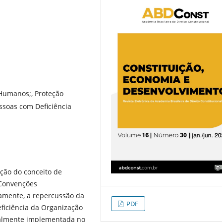
 Humanos;, Proteção
essoas com Deficiência
ução do conceito de
 Convenções
icamente, a repercussão da
PDF
ficiência da Organização
ualmente implementada no