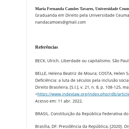
Maria Fernanda Camões Tavares,
Universidade Ceu
Graduanda em Direito pela Universidade Ceuma.
nandacamoes@gmail.com
Referências
BECK, Ulrich. Liberdade ou capitalismo. São Paul
BELLE, Helena Beatriz de Moura; COSTA, Helen S
Deficiência: a luta de séculos pela inclusão socia
Direito Brasileira, [S.l.], v. 21, n. 8, p. 108-125, 
<
https://www.indexlaw.org/index.php/rdb/articl
Acesso em: 11 abr. 2022.
BRASIL. Constituição da República Federativa do 
Brasília, DF: Presidência da República, [2020]. D