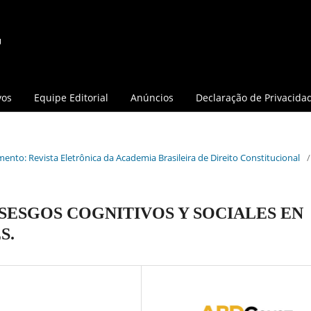
vos
Equipe Editorial
Anúncios
Declaração de Privacida
mento: Revista Eletrônica da Academia Brasileira de Direito Constitucional
/
SESGOS COGNITIVOS Y SOCIALES EN
S.