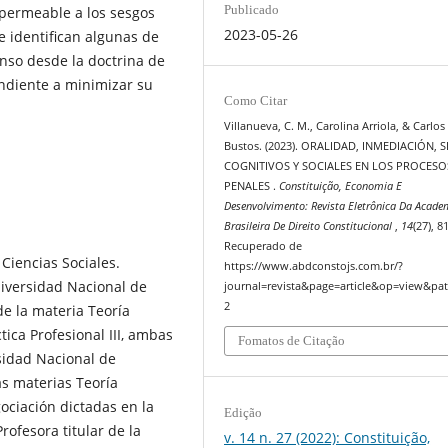
Publicado
permeable a los sesgos
2023-05-26
se identifican algunas de
nso desde la doctrina de
endiente a minimizar su
Como Citar
Villanueva, C. M., Carolina Arriola, & Carlos 
Bustos. (2023). ORALIDAD, INMEDIACIÓN, 
COGNITIVOS Y SOCIALES EN LOS PROCES
PENALES .
Constituição, Economia E
Desenvolvimento: Revista Eletrônica Da Acade
Brasileira De Direito Constitucional
,
14
(27), 8
Recuperado de
Ciencias Sociales.
https://www.abdconstojs.com.br/?
niversidad Nacional de
journal=revista&page=article&op=view&pat
2
e la materia Teoría
ica Profesional III, ambas
Fomatos de Citação
sidad Nacional de
as materias Teoría
ociación dictadas en la
Edição
rofesora titular de la
v. 14 n. 27 (2022): Constituição,