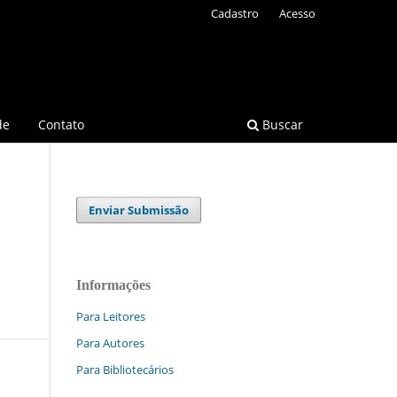
Cadastro
Acesso
de
Contato
Buscar
Enviar Submissão
Informações
Para Leitores
Para Autores
Para Bibliotecários