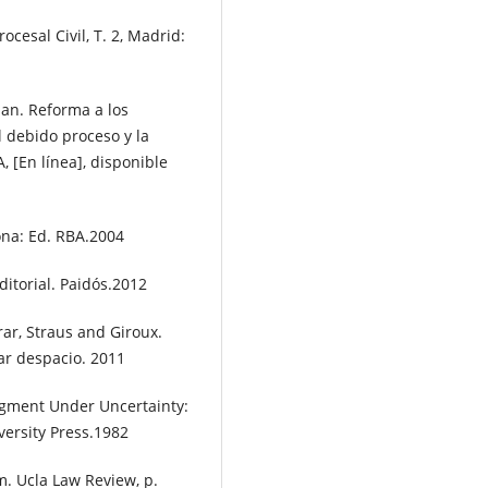
cesal Civil, T. 2, Madrid:
ian. Reforma a los
l debido proceso y la
A, [En línea], disponible
ona: Ed. RBA.2004
itorial. Paidós.2012
ar, Straus and Giroux.
ar despacio. 2011
dgment Under Uncertainty:
versity Press.1982
om. Ucla Law Review, p.