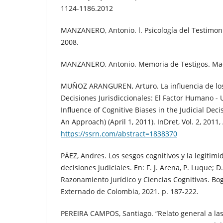
1124-1186.2012
MANZANERO, Antonio. l. Psicología del Testimon
2008.
MANZANERO, Antonio. Memoria de Testigos. Mad
MUÑOZ ARANGUREN, Arturo. La influencia de los
Decisiones Jurisdiccionales: El Factor Humano -
Influence of Cognitive Biases in the Judicial Dec
An Approach) (April 1, 2011). InDret, Vol. 2, 2011,
https://ssrn.com/abstract=1838370
PÁEZ, Andres. Los sesgos cognitivos y la legitimi
decisiones judiciales. En: F. J. Arena, P. Luque; 
Razonamiento jurídico y Ciencias Cognitivas. Bo
Externado de Colombia, 2021. p. 187-222.
PEREIRA CAMPOS, Santiago. “Relato general a la