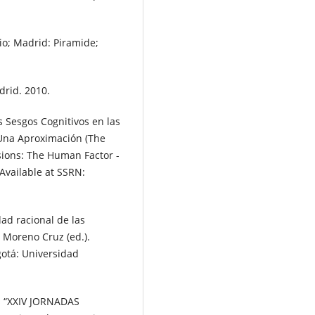
io; Madrid: Piramide;
rid. 2010.
 Sesgos Cognitivos en las
 Una Aproximación (The
isions: The Human Factor -
 Available at SSRN:
dad racional de las
D. Moreno Cruz (ed.).
gotá: Universidad
s “XXIV JORNADAS