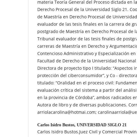
materia Teoría General del Proceso dictada en l
Derecho Procesal de la Universidad Siglo 21. Co
de Maestría en Derecho Procesal de Universidad 
evaluador de las tesis finales en la carrera de 
postgrado de Maestría en Derecho Procesal de la
Tribunal evaluador de las tesis finales de postg
carreras de Maestría en Derecho y Argumentaci
Contencioso Administrativo y Especialización en
Facultad de Derecho de la Universidad Nacional
Directora de proyecto tipo I titulado: “Aspectos 
protección del ciberconsumidor”, y Co - directora
titulado: “Oralidad en el proceso civil: Fundamen
evaluación crítica del sistema a partir del anál
en la provincia de Córdoba”, ambos radicados en
Autora de libro y de diversas publicaciones. Corr
arriolacarolina@hotmai.com; carolinaarriola@ue
Carlos Isidro Bustos,
UNIVERSIDAD SIGLO 21
Carlos Isidro Bustos.Juez Civil y Comercial Prov