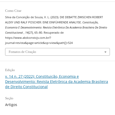
Como Citar
Silva da Conceição de Souza, V. L. (2023). DIE DEBATTE ZWISCHEN ROBERT
ALEXY UND RALF POSCHER: EINE EINFÜHRENDE ANALYSE.
Constituição,
Economia E Desenvolvimento: Revista Eletrônica Da Academia Brasileira De Direito
Constitucional
,
14
(27), 65–80. Recuperado de
https://www.abdconstojs.com.br/?
journal=revista&page=article&op=view&path[]=524
Fomatos de Citação
Edição
v. 14 n. 27 (2022): Constituição, Economia e
Desenvolvimento: Revista Eletrônica da Academia Brasileira
de Direito Constitucional
Seção
Artigos