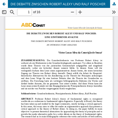
DIE DEBATTE ZWISCHEN ROBERT ALEXY UND RALF POSCHER