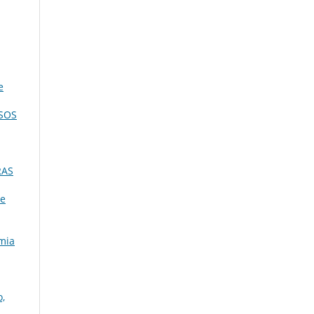
e
SOS
RAS
de
mia
o,