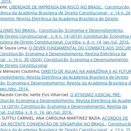
. 2014.
eite,
LIBERDADE DE IMPRENSA EM RISCO NO BRASIL
,
Constituição,
nica da Academia Brasileira de Direito Constitucional : v. 14 n. 26
imento: Revista Eletrônica da Academia Brasileira de Direito
LISMO NO BRASIL
,
Constituição, Economia e Desenvolvimento:
e Direito Constitucional : v. 8 n. 14 (2016): Constituição, Economia 
ira de Direito Constitucional. Curitiba, v. 8, n. 14, jan./jul. 2016.
de Souza Lima,
O DEVER FUNDAMENTAL DO COMBATE AOS DISCUR
Constituição, Economia e Desenvolvimento: Revista Eletrônica da
nal : v. 16 n. 30 (2024): Constituição, Economia e Desenvolvimento:
de Direito Constitucional
ta Menezes Coutinho,
DIREITO DE ÁGUAS NA AMAZÔNIA E AS FUTU
nvolvimento: Revista Eletrônica da Academia Brasileira de Direito
tuição, Economia e Desenvolvimento: Revista da Academia Brasileira 
 ago./dez. 2014.
cedo Corrêa, Ivette Esis Villarroel,
O ATIVISMO JUDICIAL PRÉ-
ituição, Economia e Desenvolvimento: Revista Eletrônica da Acade
 n. 14 (2016): Constituição, Economia e Desenvolvimento: Revista da
. Curitiba, v. 8, n. 14, jan./jul. 2016.
A SUTTILI CARNIEL, ANA CAROLINA MARTINEZ BAZIA,
ACORDOS DE
O DA RECENTE CONVENÇÃO DE SINGAPURA NO BRASIL
,
Constituiçã
nica da Academia Brasileira de Direito Constitucional : v. 13 n. 25