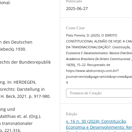
Publicado
ional.
2025-06-27
Como Citar
Platz Pereira, D. (2025). O DIREITO
h des Deutschen
CONSTITUCIONAL ALEMÃO DE HOJE: A CA
DA TRANSNACIONALIZAÇÃO?.
Constituição,
iebeck), 1930.
Economia E Desenvolvimento: Revista Eletrôni
Academia Brasileira De Direito Constitucional
rechts der Bundesrepublik
16
(30), 15–22. Recuperado de
https://www.abdconstojs.com.br/?
journal=revista&page=article&op=view&pat
ung. In: HERDEGEN,
4
srechts: Darstellung in
Fomatos de Citação
H. Beck, 2021. p. 917-980.
lung und
Edição
thias et. al. (Org.).
v. 16 n. 30 (2024): Constituição,
 transnationaler
Economia e Desenvolvimento: Rev
p. 221-316.