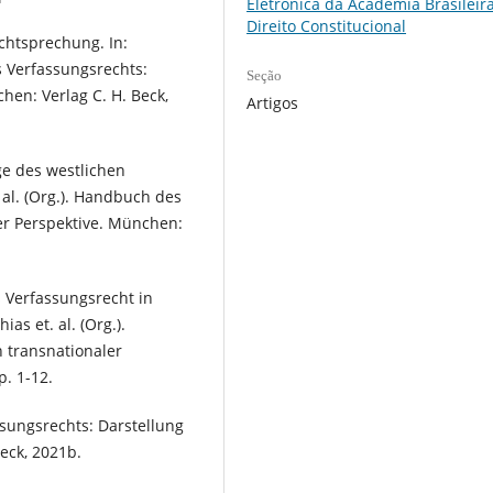
Eletrônica da Academia Brasileir
Direito Constitucional
chtsprechung. In:
s Verfassungsrechts:
Seção
hen: Verlag C. H. Beck,
Artigos
e des westlichen
 al. (Org.). Handbuch des
er Perspektive. München:
s Verfassungsrecht in
as et. al. (Org.).
 transnationaler
p. 1-12.
sungsrechts: Darstellung
eck, 2021b.