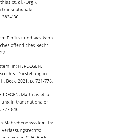
ias et. al. (Org.).
 transnationaler
. 383-436.
lem Einfluss und was kann
ches öffentliches Recht
022.
stem. In: HERDEGEN,
srechts: Darstellung in
H. Beck, 2021. p. 721-776.
ERDEGEN, Matthias et. al.
lung in transnationaler
. 777-846.
en Mehrebenensystem. In:
s Verfassungsrechts:
hen: Verlag C. H. Beck,