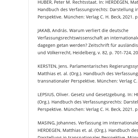
HUBER, Peter M. Rechtsstaat. In: HERDEGEN, Matth
Handbuch des Verfassungsrechts: Darstellung in
Perspektive. München: Verlag C. H. Beck, 2021. p
JAKAB, András. Warum verliert die deutsche
Verfassungsrechtswissenschaft an internationa
dagegen getan werden? Zeitschrift für ausländis
und Völkerrecht, Heidelberg, v. 82, p. 701-724, 2
KERSTEN, Jens. Parlamentarisches Regierungssy
Matthias et. al. (Org.). Handbuch des Verfassung
transnationaler Perspektive. München: Verlag C. 
LEPSIUS, Oliver. Gesetz und Gesetzgebung. In: H
(Org.). Handbuch des Verfassungsrechts: Darstel
Perspektive. München: Verlag C. H. Beck, 2021. p
MASING, Johannes. Verfassung im international
HERDEGEN, Matthias et. al. (Org.). Handbuch de
Darstellung in transnationaler Perspektive. Münc