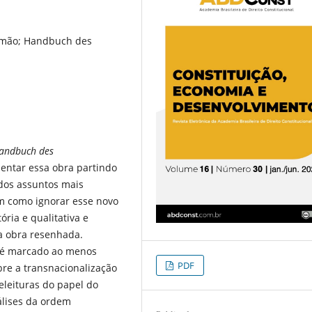
Alemão; Handbuch des
andbuch des
entar essa obra partindo
dos assuntos mais
em como ignorar esse novo
ria e qualitativa e
da obra resenhada.
é marcado ao menos
PDF
obre a transnacionalização
releituras do papel do
nálises da ordem