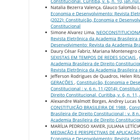
Constitucional. Curitiba, v. 6, n. 10, jan./jul
Natalia Bezerra Valença, Glauco Salomão L
Economia e Desenvolvimento: Revista Eletrô
(2022): Constituição, Economia e Desenvolv
Constitucional
Simone Alvarez Lima,
NEOCONSTITUCIONA
Revista Eletrônica da Academia Brasileira d
Desenvolvimento: Revista da Academia Brasile
Daury César Fabriz, Mariana Montenegro 
SEXISTAS EM TEMPOS DE REDES SOCIAIS
,
Academia Brasileira de Direito Constitucio
Revista Eletrônica da Academia Brasileira 
Jefferson Rodrigues de Quadros, Helen Ri
GERAÇÕES
,
Constituição, Economia e Dese
Constitucional : v. 6 n. 11 (2014): Consti
Direito Constitucional. Curitiba, v. 6, n. 11,
Alexandre Walmott Borges, Andrey Lucas Ma
CONSTITUIÇÃO BRASILEIRA DE 1988
,
Const
Brasileira de Direito Constitucional : v. 8
Academia Brasileira de Direito Constitucional
MARÍLIA PEDROSO XAVIER, JULIANA LETÍCI
MEDIAÇÃO E PERSPECTIVAS DE APLICAÇÃ
Economia e Desenvolvimento: Revista Eletrô