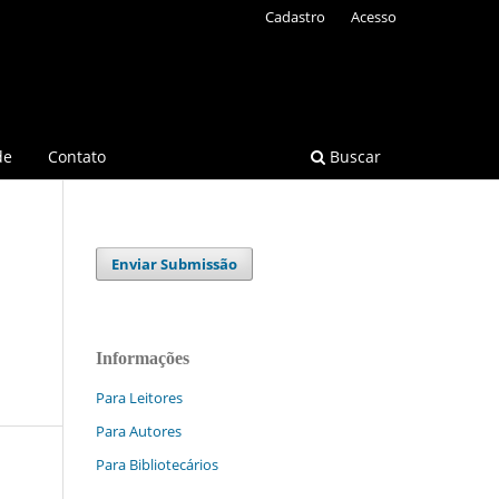
Cadastro
Acesso
de
Contato
Buscar
Enviar Submissão
Informações
Para Leitores
Para Autores
Para Bibliotecários