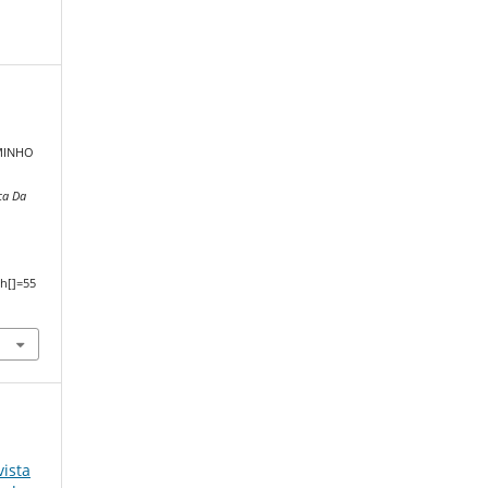
MINHO
ca Da
,
h[]=55
ista