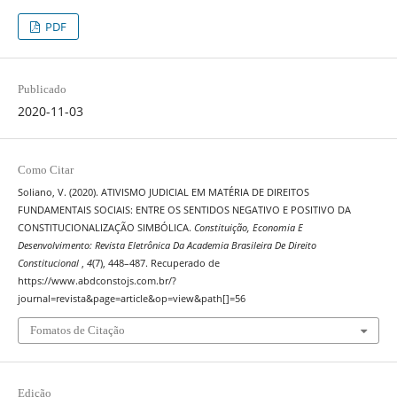
PDF
Publicado
2020-11-03
Como Citar
Soliano, V. (2020). ATIVISMO JUDICIAL EM MATÉRIA DE DIREITOS
FUNDAMENTAIS SOCIAIS: ENTRE OS SENTIDOS NEGATIVO E POSITIVO DA
CONSTITUCIONALIZAÇÃO SIMBÓLICA.
Constituição, Economia E
Desenvolvimento: Revista Eletrônica Da Academia Brasileira De Direito
Constitucional
,
4
(7), 448–487. Recuperado de
https://www.abdconstojs.com.br/?
journal=revista&page=article&op=view&path[]=56
Fomatos de Citação
Edição