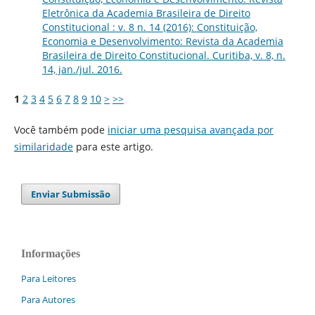
Eletrônica da Academia Brasileira de Direito
Constitucional : v. 8 n. 14 (2016): Constituição,
Economia e Desenvolvimento: Revista da Academia
Brasileira de Direito Constitucional. Curitiba, v. 8, n.
14, jan./jul. 2016.
1
2
3
4
5
6
7
8
9
10
>
>>
Você também pode
iniciar uma pesquisa avançada por
similaridade
para este artigo.
Enviar Submissão
Informações
Para Leitores
Para Autores