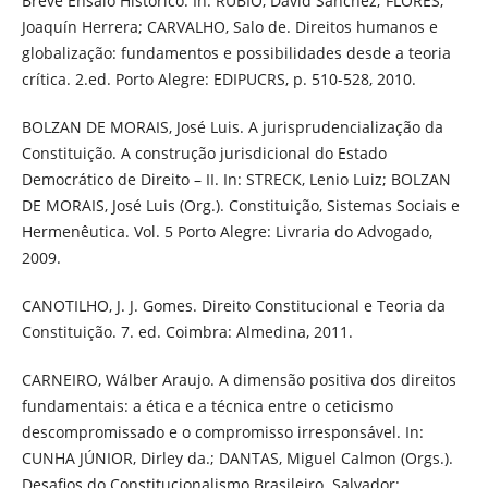
Breve Ensaio Histórico. In: RÚBIO, David Sánchez; FLORES,
Joaquín Herrera; CARVALHO, Salo de. Direitos humanos e
globalização: fundamentos e possibilidades desde a teoria
crítica. 2.ed. Porto Alegre: EDIPUCRS, p. 510-528, 2010.
BOLZAN DE MORAIS, José Luis. A jurisprudencialização da
Constituição. A construção jurisdicional do Estado
Democrático de Direito – II. In: STRECK, Lenio Luiz; BOLZAN
DE MORAIS, José Luis (Org.). Constituição, Sistemas Sociais e
Hermenêutica. Vol. 5 Porto Alegre: Livraria do Advogado,
2009.
CANOTILHO, J. J. Gomes. Direito Constitucional e Teoria da
Constituição. 7. ed. Coimbra: Almedina, 2011.
CARNEIRO, Wálber Araujo. A dimensão positiva dos direitos
fundamentais: a ética e a técnica entre o ceticismo
descompromissado e o compromisso irresponsável. In:
CUNHA JÚNIOR, Dirley da.; DANTAS, Miguel Calmon (Orgs.).
Desafios do Constitucionalismo Brasileiro. Salvador: