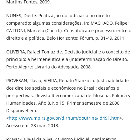
Martins Fontes, 2009.
NUNES, Dierle. Politização do judiciário no direito
comparado: algumas considerações. In: MACHADO, Felipe;
CATTONI, Marcelo (Coord.). Constituição e processo: entre o
direito e a política. Belo Horizonte: Fórum, p. 31-49, 2011.
OLIVEIRA, Rafael Tomaz de. Decisão judicial e o conceito de
princípio: a hermenêutica e a (in)determinação do Direito.
Porto Alegre: Livraria do Advogado, 2008.
PIOVESAN, Flávia; VIEIRA, Renato Stanziola. Justiciabilidade
dos direitos sociais e econômicos no Brasil: desafios e
perspectivas. Revista Iberoamericana de Filosofía, Política y
Humanidades. Año 8, No 15: Primer semestre de 2006.
Disponível em:
<
http://www.mp.rs.gov.br/dirhum/doutrina/id491.htm
>.
Acesso em: 28 mar. 2013.
RAMOS, Elival da Silva. Ativismo judicial: parâmetros