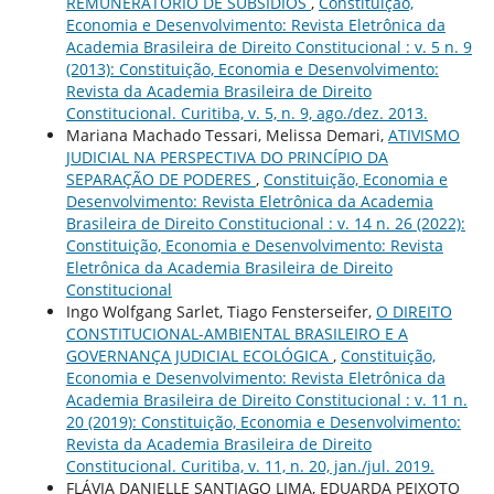
REMUNERATÓRIO DE SUBSÍDIOS
,
Constituição,
Economia e Desenvolvimento: Revista Eletrônica da
Academia Brasileira de Direito Constitucional : v. 5 n. 9
(2013): Constituição, Economia e Desenvolvimento:
Revista da Academia Brasileira de Direito
Constitucional. Curitiba, v. 5, n. 9, ago./dez. 2013.
Mariana Machado Tessari, Melissa Demari,
ATIVISMO
JUDICIAL NA PERSPECTIVA DO PRINCÍPIO DA
SEPARAÇÃO DE PODERES
,
Constituição, Economia e
Desenvolvimento: Revista Eletrônica da Academia
Brasileira de Direito Constitucional : v. 14 n. 26 (2022):
Constituição, Economia e Desenvolvimento: Revista
Eletrônica da Academia Brasileira de Direito
Constitucional
Ingo Wolfgang Sarlet, Tiago Fensterseifer,
O DIREITO
CONSTITUCIONAL-AMBIENTAL BRASILEIRO E A
GOVERNANÇA JUDICIAL ECOLÓGICA
,
Constituição,
Economia e Desenvolvimento: Revista Eletrônica da
Academia Brasileira de Direito Constitucional : v. 11 n.
20 (2019): Constituição, Economia e Desenvolvimento:
Revista da Academia Brasileira de Direito
Constitucional. Curitiba, v. 11, n. 20, jan./jul. 2019.
FLÁVIA DANIELLE SANTIAGO LIMA, EDUARDA PEIXOTO