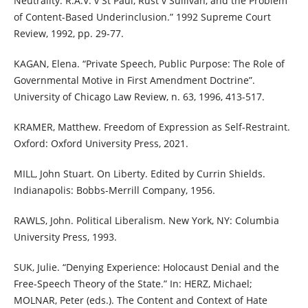
Neutrality: R.A.V. v St Paul, Rust v Sullivan, and the Problem
of Content-Based Underinclusion.” 1992 Supreme Court
Review, 1992, pp. 29-77.
KAGAN, Elena. “Private Speech, Public Purpose: The Role of
Governmental Motive in First Amendment Doctrine”.
University of Chicago Law Review, n. 63, 1996, 413-517.
KRAMER, Matthew. Freedom of Expression as Self-Restraint.
Oxford: Oxford University Press, 2021.
MILL, John Stuart. On Liberty. Edited by Currin Shields.
Indianapolis: Bobbs-Merrill Company, 1956.
RAWLS, John. Political Liberalism. New York, NY: Columbia
University Press, 1993.
SUK, Julie. “Denying Experience: Holocaust Denial and the
Free-Speech Theory of the State.” In: HERZ, Michael;
MOLNAR, Peter (eds.). The Content and Context of Hate