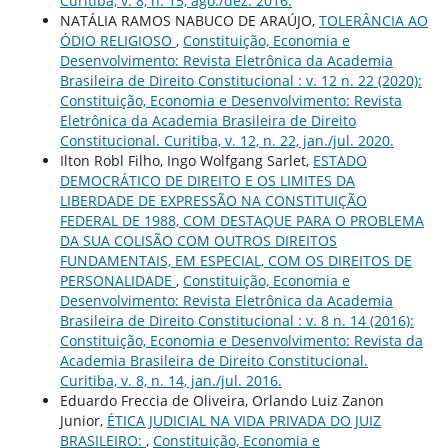
Curitiba, v. 8, n. 15, ago./dez. 2016.
NATÁLIA RAMOS NABUCO DE ARAÚJO,
TOLERÂNCIA AO
ÓDIO RELIGIOSO
,
Constituição, Economia e
Desenvolvimento: Revista Eletrônica da Academia
Brasileira de Direito Constitucional : v. 12 n. 22 (2020):
Constituição, Economia e Desenvolvimento: Revista
Eletrônica da Academia Brasileira de Direito
Constitucional. Curitiba, v. 12, n. 22, jan./jul. 2020.
Ilton Robl Filho, Ingo Wolfgang Sarlet,
ESTADO
DEMOCRÁTICO DE DIREITO E OS LIMITES DA
LIBERDADE DE EXPRESSÃO NA CONSTITUIÇÃO
FEDERAL DE 1988, COM DESTAQUE PARA O PROBLEMA
DA SUA COLISÃO COM OUTROS DIREITOS
FUNDAMENTAIS, EM ESPECIAL, COM OS DIREITOS DE
PERSONALIDADE
,
Constituição, Economia e
Desenvolvimento: Revista Eletrônica da Academia
Brasileira de Direito Constitucional : v. 8 n. 14 (2016):
Constituição, Economia e Desenvolvimento: Revista da
Academia Brasileira de Direito Constitucional.
Curitiba, v. 8, n. 14, jan./jul. 2016.
Eduardo Freccia de Oliveira, Orlando Luiz Zanon
Junior,
ÉTICA JUDICIAL NA VIDA PRIVADA DO JUIZ
BRASILEIRO:
,
Constituição, Economia e