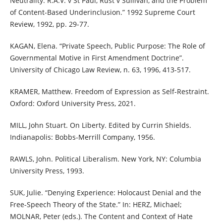
Neutrality: R.A.V. v St Paul, Rust v Sullivan, and the Problem
of Content-Based Underinclusion.” 1992 Supreme Court
Review, 1992, pp. 29-77.
KAGAN, Elena. “Private Speech, Public Purpose: The Role of
Governmental Motive in First Amendment Doctrine”.
University of Chicago Law Review, n. 63, 1996, 413-517.
KRAMER, Matthew. Freedom of Expression as Self-Restraint.
Oxford: Oxford University Press, 2021.
MILL, John Stuart. On Liberty. Edited by Currin Shields.
Indianapolis: Bobbs-Merrill Company, 1956.
RAWLS, John. Political Liberalism. New York, NY: Columbia
University Press, 1993.
SUK, Julie. “Denying Experience: Holocaust Denial and the
Free-Speech Theory of the State.” In: HERZ, Michael;
MOLNAR, Peter (eds.). The Content and Context of Hate