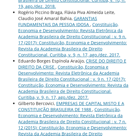
Brasileira de Direito Constitucional. Curitiba, v. 10, n.
19, ago./dez. 2018.
Rogério Piccino Braga, Flávia Piva Almeida Leite,
Claudio José Amaral Bahia,
GARANTIAS
FUNDAMENTAIS DA PESSOA IDOSA
,
Constituição,
Economia e Desenvolvimento: Revista Eletrônica da
Academia Brasileira de Direito Constitucional : v. 9 n.
17 (2017): Constituição, Economia e Desenvolvimento:
Revista da Academia Brasileira de Direito
Constitucional. Curitiba, v. 9, n. 17, ago./dez. 2017.
Eduardo Borges Espínola Araújo,
CRISE DO DIREITO E
DIREITO DA CRISE
,
Constituição, Economia e
Desenvolvimento: Revista Eletrônica da Academia
Brasileira de Direito Constitucional : v. 9 n. 17 (2017):
Constituição, Economia e Desenvolvimento: Revista da
Academia Brasileira de Direito Constitucional.
Curitiba, v. 9, n. 17, ago./dez. 2017.
Gilberto Bercovici,
EMPRESAS DE CAPITAL MISTO E A
CONSTITUIÇÃO BRASILEIRA DE 1988
,
Constituição,
Economia e Desenvolvimento: Revista Eletrônica da
Academia Brasileira de Direito Constitucional : v. 7 n.
12 (2015): Constituição, Economia e Desenvolvimento:
Revista da Academia Brasileira de Direito