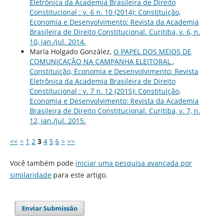
Eletrônica da Academia Brasileira de Direito
Constitucional : v. 6 n. 10 (2014): Constituição,
Economia e Desenvolvimento: Revista da Academia
Brasileira de Direito Constitucional. Curitiba, v. 6, n.
10, jan./jul. 2014.
María Holgado González,
O PAPEL DOS MEIOS DE
COMUNICAÇÃO NA CAMPANHA ELEITORAL
,
Constituição, Economia e Desenvolvimento: Revista
Eletrônica da Academia Brasileira de Direito
Constitucional : v. 7 n. 12 (2015): Constituição,
Economia e Desenvolvimento: Revista da Academia
Brasileira de Direito Constitucional. Curitiba, v. 7, n.
12, jan./jul. 2015.
<<
<
1
2
3
4
5
6
>
>>
Você também pode
iniciar uma pesquisa avançada por
similaridade
para este artigo.
Enviar Submissão