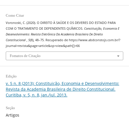
Como Citar
Voronoski, C. (2020). O DIREITO À SAÚDE E OS DEVERES DO ESTADO PARA
COM O TRATAMENTO DE DEPENDENTES QUÍMICOS.
Constituição, Economia E
Desenvolvimento: Revista Eletrônica Da Academia Brasileira De Direito
Constitucional
,
5
(8), 48–75. Recuperado de https://www.abdconstojs.com.br/?
journal=revista&page=article&op=view&path[]=66
Fomatos de Citação
Edição
v. 5 n. 8 (2013): Constituição, Economia e Desenvolvimento:
Revista da Academia Brasileira de Direito Constitucional.
Curitiba, v. 5, n. 8, jan./jul. 2013.
Seção
Artigos