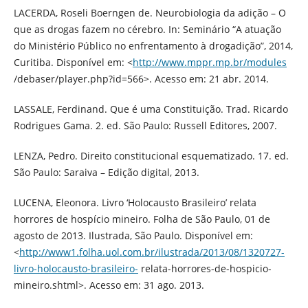
LACERDA, Roseli Boerngen de. Neurobiologia da adição – O
que as drogas fazem no cérebro. In: Seminário “A atuação
do Ministério Público no enfrentamento à drogadição”, 2014,
Curitiba. Disponível em: <
http://www.mppr.mp.br/modules
/debaser/player.php?id=566>. Acesso em: 21 abr. 2014.
LASSALE, Ferdinand. Que é uma Constituição. Trad. Ricardo
Rodrigues Gama. 2. ed. São Paulo: Russell Editores, 2007.
LENZA, Pedro. Direito constitucional esquematizado. 17. ed.
São Paulo: Saraiva – Edição digital, 2013.
LUCENA, Eleonora. Livro ‘Holocausto Brasileiro’ relata
horrores de hospício mineiro. Folha de São Paulo, 01 de
agosto de 2013. Ilustrada, São Paulo. Disponível em:
<
http://www1.folha.uol.com.br/ilustrada/2013/08/1320727-
livro-holocausto-brasileiro-
relata-horrores-de-hospicio-
mineiro.shtml>. Acesso em: 31 ago. 2013.