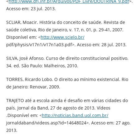
<
http://www.dfj.inf.br/Arquivos/PDF_Livre/DOUTRINA_9.pdf
>.
Acesso em: 23 jul. 2013.
SCLIAR, Moacir. História do conceito de saúde. Revista de
saúde coletiva, Rio de Janeiro, v. 17, n. 01, p. 29-41, 2007.
Disponível em: <
http://www.scielo.br/
pdf/physis/v17n1/v17n1a03.pdf>. Acesso em: 28 jul. 2013.
SILVA, José Afonso. Curso de direito constitucional positivo.
34. ed. São Paulo: Malheiros, 2010.
TORRES, Ricardo Lobo. O direito ao mínimo existencial. Rio
de Janeiro: Renovar, 2009.
TRAJETO até a escola ainda é desafio em várias cidades do
país. Jornal da Band, 27 de agosto de 2013. Vídeos
.Disponível em: <
http://noticias.band.uol.com.br/
jornaldaband/videos.asp?id=14648024>. Acesso em: 27 ago.
2013.