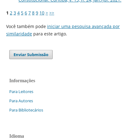
1
2
3
4
5
6
7
8
9
10
>
>>
Você também pode
iniciar uma pesquisa avançada por
similaridade
para este artigo.
Enviar Submissão
Informações
Para Leitores
Para Autores
Para Bibliotecários
Idioma