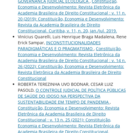
GOVERNANÇA JUDICIAL ECOLÓGICA
,
Constituição,
Economia e Desenvolvimento: Revista Eletrônica da
Academia Brasileira de Direito Constitucional : v. 11 n.
20 (2019): Constituição, Economia e Desenvolvimento:
Revista da Academia Brasileira de Direito
Constitucional. Curitiba, v. 11, n. 20, jan./jul. 2019.
Vinícius Quarelli, Luis Henrique Braga Madalena, Rene
Erick Sampar,
INCONSTITUCIONALIDADES
PARADIGMÁTICAS E O PRAGMATISMO
,
Constituição,
Economia e Desenvolvimento: Revista Eletrônica da
Academia Brasileira de Direito Constitucional : v. 14 n.
26 (2022): Constituição, Economia e Desenvolvimento:
Revista Eletrônica da Academia Brasileira de Direito
Constitucional
ROBERTA TEREZINHA UVO BODNAR, CESAR LUIZ
PASOLD,
O CONTROLE JUDICIAL DE POLÍTICA PÚBLICAS
DE SAÚDE DO IDOSO NA PERSPECTIVA DA
SUSTENTABILIDADE EM TEMPO DE PANDEMIA
,
Constituição, Economia e Desenvolvimento: Revista
Eletrônica da Academia Brasileira de Direito
Constitucional : v. 13 n. 25 (2021): Constituição,
Economia e Desenvolvimento: Revista Eletrônica da
Academia Brasileira de Direito Constitucional.