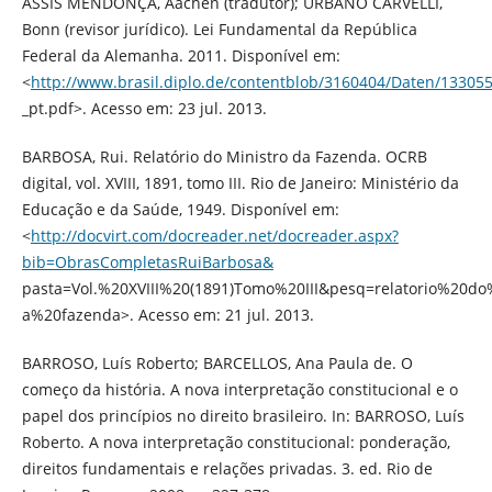
ASSIS MENDONÇA, Aachen (tradutor); URBANO CARVELLI,
Bonn (revisor jurídico). Lei Fundamental da República
Federal da Alemanha. 2011. Disponível em:
<
http://www.brasil.diplo.de/contentblob/3160404/Daten/13305
_pt.pdf>. Acesso em: 23 jul. 2013.
BARBOSA, Rui. Relatório do Ministro da Fazenda. OCRB
digital, vol. XVIII, 1891, tomo III. Rio de Janeiro: Ministério da
Educação e da Saúde, 1949. Disponível em:
<
http://docvirt.com/docreader.net/docreader.aspx?
bib=ObrasCompletasRuiBarbosa&
pasta=Vol.%20XVIII%20(1891)Tomo%20III&pesq=relatorio%20d
a%20fazenda>. Acesso em: 21 jul. 2013.
BARROSO, Luís Roberto; BARCELLOS, Ana Paula de. O
começo da história. A nova interpretação constitucional e o
papel dos princípios no direito brasileiro. In: BARROSO, Luís
Roberto. A nova interpretação constitucional: ponderação,
direitos fundamentais e relações privadas. 3. ed. Rio de