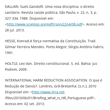
DALLARI, Sueli.Gandolfi. Uma nova disciplina: o direito
sanitário. Revista saúde pública, São Paulo, v. 22, n. 3, p.
327-334, 1988. Disponível em:
<
http://www.scielosp.org/pdf/rsp/v22n4/08.pdf
>. Acesso em:
28 jul. 2013.
HESSE, Konrad.A força normativa da Constituição. Trad.
Gilmar Ferreira Mendes. Porto Alegre: Sérgio Antônio Fabris,
1991.
HOLTLE, Leo Van. Direito constitucional. 5. ed. Bahia: Jus
Podivm, 2009.
INTERNATIONAL HARM REDUCTION ASSOCIATION. O que é
Redução de Danos?. Londres, Grã-Bretanha: [s.n.], 2010
Disponível em: <
http://www.ihra.net
/files/2010/06/01/Briefing_what_is_HR_Portuguese.pdf>.
Acesso em: 02 set. 2013.