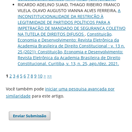
RICARDO ADELINO SUAID, THIAGO RIBEIRO FRANCO
VILELA, OLAVO AUGUSTO VIANNA ALVES FERREIRA,
A
INCONSTITUCIONALIDADE DA RESTRIÇÃO À
LEGITIMIDADE DE PARTIDOS POLÍTICOS PARA A
IMPETRAÇÃO DE MANDADO DE SEGURANÇA COLETIVO
NA TUTELA DE DIREITOS DIFUSOS
,
Constituição,
Economia e Desenvolvimento: Revista Eletrônica da
Academia Brasileira de Direito Constitucional : v. 13 n.
25 (2021): Constituição, Economia e Desenvolvimento:
Revista Eletrônica da Academia Brasileira de Direito
Constitucional. Curitiba, v. 13, n. 25, ago./dez. 2021.
1
2
3
4
5
6
7
8
9
10
>
>>
Você também pode
iniciar uma pesquisa avançada por
similaridade
para este artigo.
Enviar Submissão