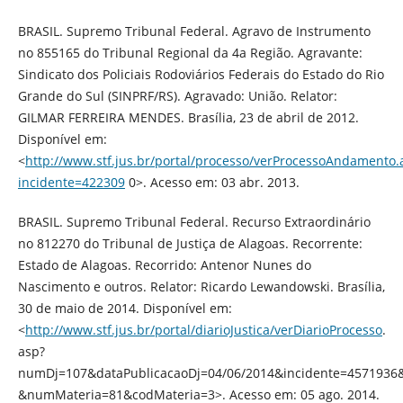
BRASIL. Supremo Tribunal Federal. Agravo de Instrumento
no 855165 do Tribunal Regional da 4a Região. Agravante:
Sindicato dos Policiais Rodoviários Federais do Estado do Rio
Grande do Sul (SINPRF/RS). Agravado: União. Relator:
GILMAR FERREIRA MENDES. Brasília, 23 de abril de 2012.
Disponível em:
<
http://www.stf.jus.br/portal/processo/verProcessoAndamento.
incidente=422309
0>. Acesso em: 03 abr. 2013.
BRASIL. Supremo Tribunal Federal. Recurso Extraordinário
no 812270 do Tribunal de Justiça de Alagoas. Recorrente:
Estado de Alagoas. Recorrido: Antenor Nunes do
Nascimento e outros. Relator: Ricardo Lewandowski. Brasília,
30 de maio de 2014. Disponível em:
<
http://www.stf.jus.br/portal/diarioJustica/verDiarioProcesso
.
asp?
numDj=107&dataPublicacaoDj=04/06/2014&incidente=4571936
&numMateria=81&codMateria=3>. Acesso em: 05 ago. 2014.