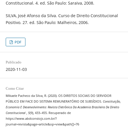
Constitucional. 4. ed. São Paulo: Saraiva, 2008.
SILVA, José Afonso da Silva. Curso de Direito Constitucional
Positivo. 27. ed. São Paulo: Malheiros, 2006.
PDF
Publicado
2020-11-03
Como Citar
Mikaele Pacheco da Silva, R. (2020). OS DIREITOS SOCIAIS DO SERVIDOR
PÚBLICO EM FACE DO SISTEMA REMUNERATÓRIO DE SUBSÍDIOS.
Constituição,
Economia E Desenvolvimento: Revista Eletrônica Da Academia Brasileira De Direito
Constitucional
,
5
(9), 433–455. Recuperado de
https://www.abdconstojs.com.br/?
journal=revista&page=article&op=view&path[]=76