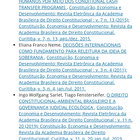
HUMANOS POR MEIO DOS CONDITIONAL CASH
TRANSFER PROGRAMS
,
Constituição, Economia e
Desenvolvimento: Revista Eletrônica da Academia
Brasileira de Direito Constitucional : v. 7 n. 13 (2015):
Constituição, Economia e Desenvolvimento: Revista da
Academia Brasileira de Direito Constitucional.
Curitiba, v. 7, n. 13, ago./dez. 2015.
Eliana Franco Neme,
DECISÕES INTERNACIONAIS
COMO FUNDAMENTO PARA RELEITURA DA IDEIA DE
SOBERANIA
,
Constituição, Economia e
Desenvolvimento: Revista Eletrônica da Academia
Brasileira de Direito Constitucional : v. 3 n. 4 (2011):
Constituição, Economia e Desenvolvimento: Revista da
Academia Brasileira de Direito Constitucional.
Curitiba, v. 3, n. 4, jan./jul. 2011.
Ingo Wolfgang Sarlet, Tiago Fensterseifer,
O DIREITO
CONSTITUCIONAL-AMBIENTAL BRASILEIRO E A
GOVERNANÇA JUDICIAL ECOLÓGICA
,
Constituição,
Economia e Desenvolvimento: Revista Eletrônica da
Academia Brasileira de Direito Constitucional : v. 11 n.
20 (2019): Constituição, Economia e Desenvolvimento:
Revista da Academia Brasileira de Direito
Constitucional. Curitiba, v. 11, n. 20, jan./jul. 2019.