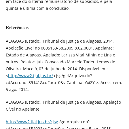
em face do sistema remuneratório de subsídios, e pela
quinta e última com a conclusão.
Referências
ALAGOAS (Estado). Tribunal de Justiça de Alagoas. 2014.
Apelação Cível no 0005153-68.2009.8.02.0001. Apelante:
Estado de Alagoas. Apelado: Larissa Vital Minin de Lins e
outros. Relator: Juiz Convocado Marcelo Tadeu Lemos de
Oliveira. Maceió, 03 de julho de 2014. Disponível em:
<
http://www2.tjal.jus.br/
cjsg/getArquivo.do?
cdAcordao=39141&cdForo=0&vlCaptcha=YxiZY >. Acesso em:
5 ago. 2014.
ALAGOAS (Estado). Tribunal de Justiça de Alagoas. Apelação
Cível no Apelante
http://www2.tjal.jus.br/cjsg
/getArquivo.do?
cdAcordao=35400&cdForo=0 >. Acesso em: 5 ago. 2013.