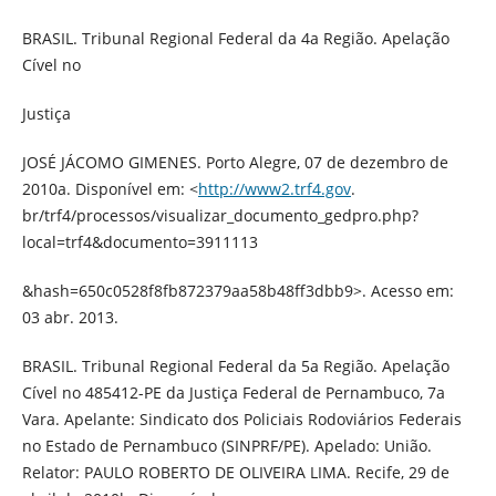
BRASIL. Tribunal Regional Federal da 4a Região. Apelação
Cível no
Justiça
JOSÉ JÁCOMO GIMENES. Porto Alegre, 07 de dezembro de
2010a. Disponível em: <
http://www2.trf4.gov
.
br/trf4/processos/visualizar_documento_gedpro.php?
local=trf4&documento=3911113
&hash=650c0528f8fb872379aa58b48ff3dbb9>. Acesso em:
03 abr. 2013.
BRASIL. Tribunal Regional Federal da 5a Região. Apelação
Cível no 485412-PE da Justiça Federal de Pernambuco, 7a
Vara. Apelante: Sindicato dos Policiais Rodoviários Federais
no Estado de Pernambuco (SINPRF/PE). Apelado: União.
Relator: PAULO ROBERTO DE OLIVEIRA LIMA. Recife, 29 de