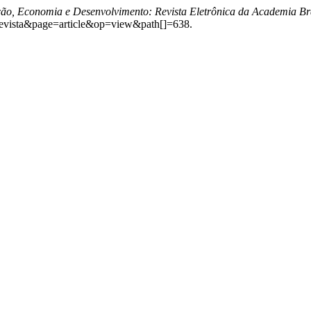
ção, Economia e Desenvolvimento: Revista Eletrônica da Academia Bra
=revista&page=article&op=view&path[]=638.