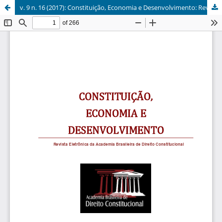
v. 9 n. 16 (2017): Constituição, Economia e Desenvolvimento: Revista da Academia Brasileira de Direito Constitucional. Curitiba, v. 9, n. 16, jan./jul. 2017.