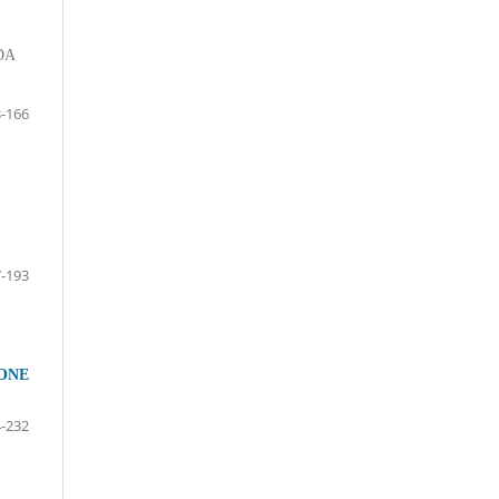
DA
-166
-193
IONE
-232