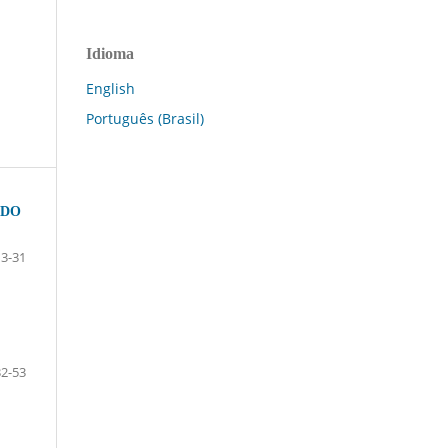
Idioma
English
Português (Brasil)
 DO
13-31
32-53