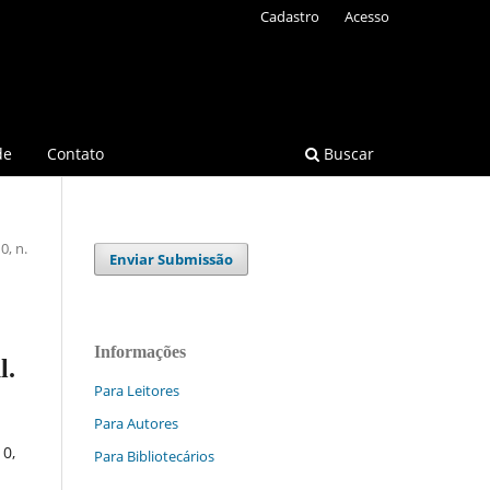
Cadastro
Acesso
de
Contato
Buscar
0, n.
Enviar Submissão
Informações
l.
Para Leitores
Para Autores
10,
Para Bibliotecários