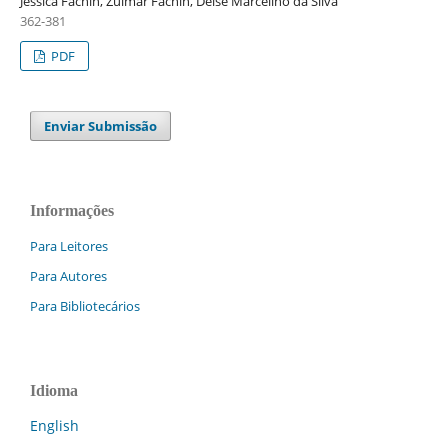
Jéssica Fachin, Zulmar Fachin, Deise Marcelino da Silva
362-381
PDF
Enviar Submissão
Informações
Para Leitores
Para Autores
Para Bibliotecários
Idioma
English