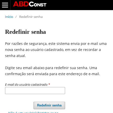
Início
/
Redefinir senha
Redefinir senha
Por razões de segurança, este sistema envia por e-mail uma
nova senha ao usuário cadastrado, em vez de recordar a
senha atual.
Digite seu email abaixo para redefinir sua senha. Uma
confirmação será enviada para este endereço de e-mail.
E-mail do usuário cadastrado
*
Redefinir senha
Não é um usuário? Registre-se no