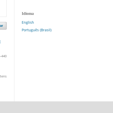
Idioma
English
ar
Português (Brasil)
E
-440
itens