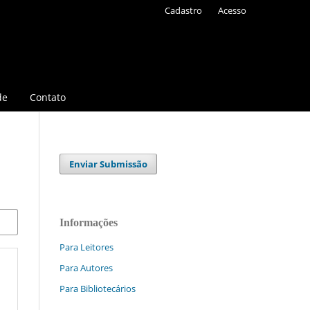
Cadastro
Acesso
de
Contato
Enviar Submissão
Informações
Para Leitores
Para Autores
Para Bibliotecários