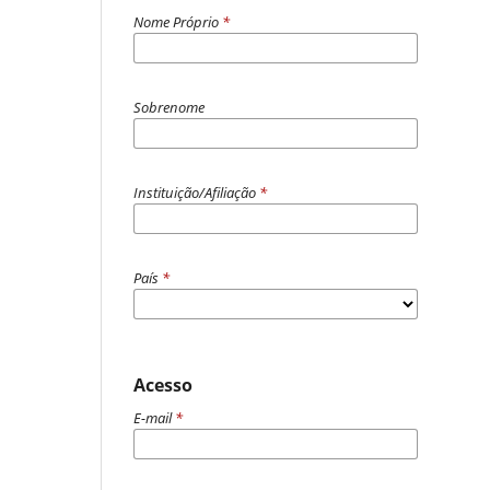
Nome Próprio
*
Sobrenome
Instituição/Afiliação
*
País
*
Acesso
E-mail
*