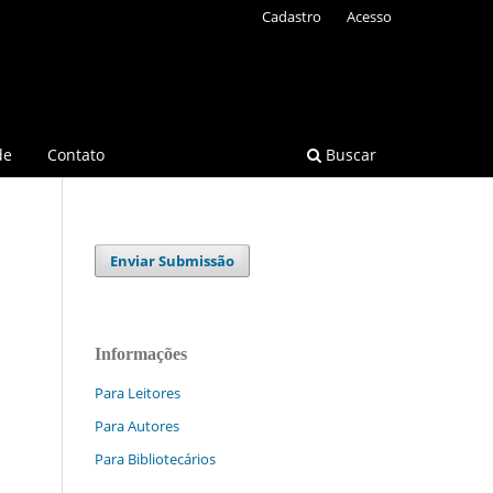
Cadastro
Acesso
de
Contato
Buscar
Enviar Submissão
Informações
Para Leitores
Para Autores
Para Bibliotecários