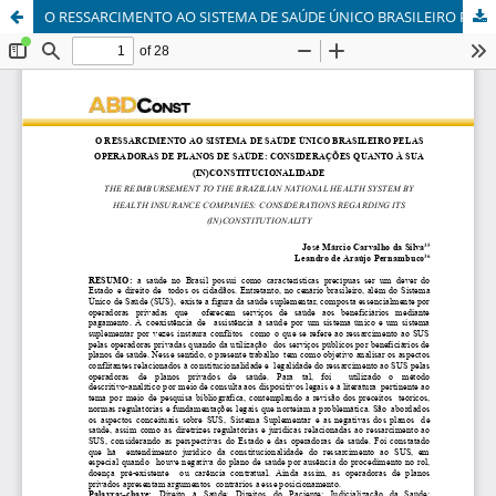
O RESSARCIMENTO AO SISTEMA DE SAÚDE ÚNICO BRASILEIRO PELAS OPERADORAS DE PLANOS DE SAÚDE: CONSIDERAÇÕES QUANTO À SUA (IN)CONSTITUCIONALIDADE